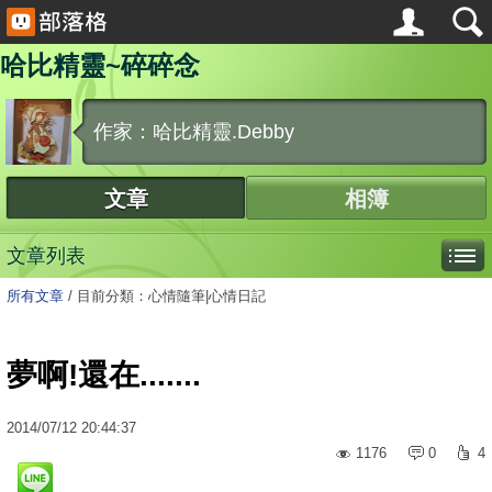
哈比精靈~碎碎念
作家：哈比精靈.Debby
文章
相簿
文章列表
所有文章
/
目前分類：心情隨筆|心情日記
夢啊!還在.......
2014
/
07
/
12
20:44:37
1176
0
4