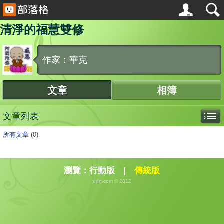
清淨的福慧雙修
作家：華克
文章
相簿
文章列表
所有文章
(0)
瀏覽：
行動版
|
傳統版
udn.com © 2012