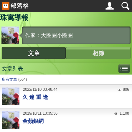
珠寓導報
作家：大圈圈小圈圈
文章
相簿
文章列表
所有文章
(564)
2022
/
11
/
10
03:48:44
806
久 違 重 逢
2019
/
10
/
11
13:35:36
1,108
金蘋銀網