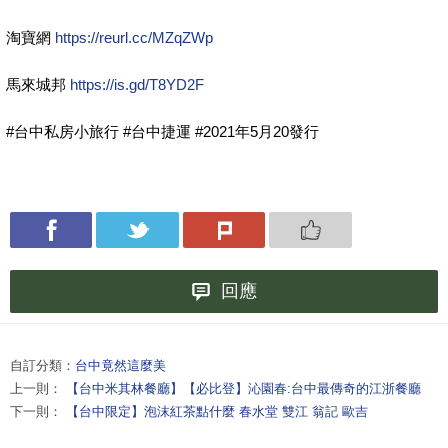
淘寶網
https://reurl.cc/MZqZWp
馬來城邦
https://is.gd/T8YD2F
#台中私房小旅行 #台中捷運 #2021年5月20發行
回應
自訂分類：
台中竟然這麼美
上一則：
【台中米其林餐廳】【必比登】沁園春:台中最傳奇的江浙餐廳
下一則：
【台中限定】泡沫紅茶點什麼 春水堂 雙江 翁記 歐吉