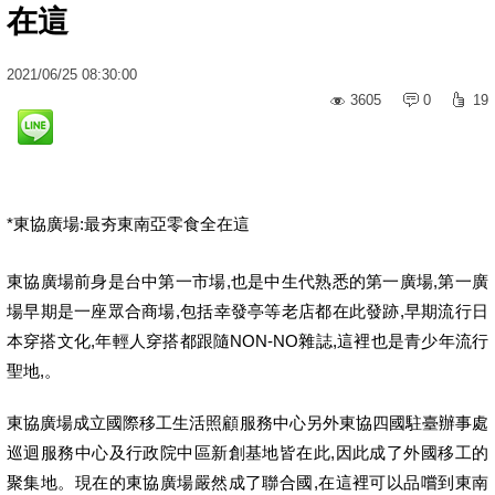
在這
2021
/
06
/
25
08:30:00
3605
0
19
*東協廣場:最夯東南亞零食全在這
東協廣場前身是台中第一市場,也是中生代熟悉的第一廣場,第一廣
場早期是一座眾合商場,包括幸發亭等老店都在此發跡,早期流行日
本穿搭文化,年輕人穿搭都跟隨NON-NO雜誌,這裡也是青少年流行
聖地,。
東協廣場成立國際移工生活照顧服務中心另外東協四國駐臺辦事處
巡迴服務中心及行政院中區新創基地皆在此,因此成了外國移工的
聚集地。現在的東協廣場嚴然成了聯合國,在這裡可以品嚐到東南