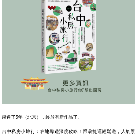
睽違了5年（北京），終於有新作品了。
台中私房小旅行：在地導遊深度攻略！跟著捷運輕鬆遊，人氣景