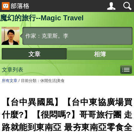
魔幻的旅行--Magic Travel
作家：克里斯。李
文章
相簿
文章列表
所有文章
/
目前分類：休閒生活|美食
【台中異國風】【台中東協廣場買
什麼?】【很悶嗎?】哥哥旅行團 走
路就能到東南亞 最夯東南亞零食全