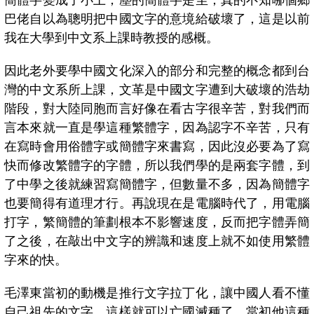
簡體字變成了小土，塵的簡體字是尘，真的不知哪個鄉
巴佬自以為聰明把中國文字的意境給破壞了，這是以前
我在大學到中文系上課時教授的感概。
因此老外要學中國文化深入的部分和完整的概念都到台
灣的中文系所上課，文革是中國文字遭到大破壞的浩劫
階段，對大陸同胞而言好像在看古字很辛苦，對我們而
言本來就一直是學這種繁體字，因為認字不辛苦，只有
在寫時會用俗體字或簡體字來書寫，因此沒必要為了寫
快而修改繁體字的字體，所以我們學的是兩套字體，到
了中學之後就練習寫簡體字，但數量不多，因為簡體字
也要簡得有道理才行。再說現在是電腦時代了，用電腦
打字，繁簡體的筆劃根本不影響速度，反而把字體弄簡
了之後，在敲出中文字的辨識和速度上就不如使用繁體
字來的快。
毛澤東當初的動機是推行文字拉丁化，讓中國人看不懂
自己祖先的文字，這樣就可以亡國滅種了，當初他這種