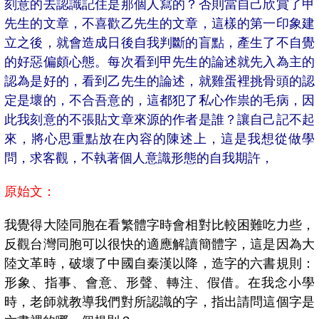
刻意的去認識記住是那個人寫的？否則當自己欣賞了甲
先生的文章，不喜歡乙先生的文章，這樣的第一印象建
立之後，就會造成日後自我判斷的盲點，產生了不自覺
的好惡偏頗心態。每次看到甲先生的論述就先入為主的
認為是好的，看到乙先生的論述，就雞蛋裡挑骨頭的認
定是壞的，不合吾意的，這都犯了私心作祟的毛病，因
此我刻意的不張貼文章來源的作者是誰？讓自己記不起
來，將心思重點放在內容的陳述上，這是我想從做學
問，求客觀，不執著個人意識形態的自我期許，
原始文：
我覺得大陸同胞在看繁體字時會相對比較困難吃力些，
反觀台灣同胞可以很快的適應解讀簡體字，這是因為大
陸文革時，破壞了中國自秦漢以降，造字的六書規則：
形象、指事、會意、形聲、轉注、假借。在我念小學
時，老師就教導我們對所認識的字，指出請問這個字是