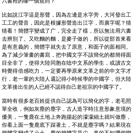
六書裡的哪一個規則？
比如說江字這是形聲，因為左邊是水字旁，大河發出工
工工的聲音，因此是根據形聲造出江字，而廣字呢？猜
猜看！簡體字變成了广，完全走了樣，所以無法用六書
去辨別了。又吃麵的麵，是麥子做的，所以從部首來看
是有意義的，簡體字就失去了原意，和面子的面相同。
為了減少筆畫的書寫，把中國文字不該簡化的都簡得面
目全非了，使得大陸同胞在唸中文系的學生，或讀古文
時覺得倍感吃力，一定要再學原來文革之前的中文字才
行，老一輩的大陸人還記得小時候學的中國字，但大陸
文革後出生的人已經不認得自己老祖宗的中國字了。
當時有很多老百姓提供自己認為可以簡化的字，老毛照
單全收，例如灰塵的塵字，古人造字時注意形象意境的
優美，一隻鹿在土地上奔跑揚起的濛濛細土就叫做塵，
你看上面一隻鹿底下踩著土，不就是塵字嗎？結果現在