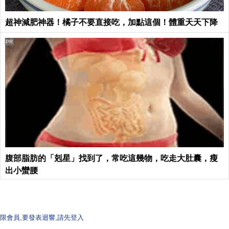
超神減肥神器！橘子不要直接吃，加點這個！體重天天下降
PR
腹部脂肪的「剋星」找到了，常吃這幾物，吃走大肚囊，瘦
出小蠻腰
限會員,要發表迴響,請先登入