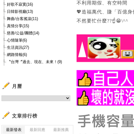
不利用期假、有空時間
好歌不寂寞(16)
日韓影視廳(13)
💖造福萬代、賺「百億
舞曲/台客搖滾(11)
不然要忙什麼??☝️😁\^^
真情分享(15)
慈善/公益/團體(14)
心情隨筆(6)
生活資訊(27)
網路情報(6)
〝台灣〞過去、現在、未來！(9)
月曆
文章排行榜
最新發表
最新回應
最新推薦