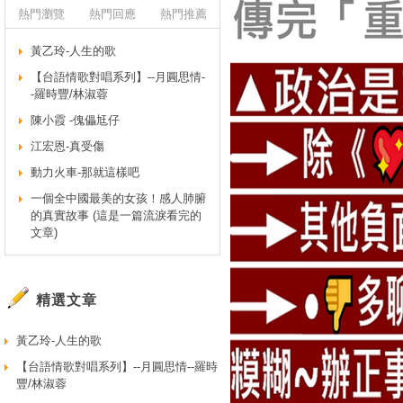
熱門瀏覽
熱門回應
熱門推薦
黃乙玲-人生的歌
【台語情歌對唱系列】--月圓思情-
-羅時豐/林淑蓉
陳小霞 -傀儡尪仔
江宏恩-真受傷
動力火車-那就這樣吧
一個全中國最美的女孩！感人肺腑
的真實故事 (這是一篇流淚看完的
文章)
精選文章
黃乙玲-人生的歌
【台語情歌對唱系列】--月圓思情--羅時
豐/林淑蓉