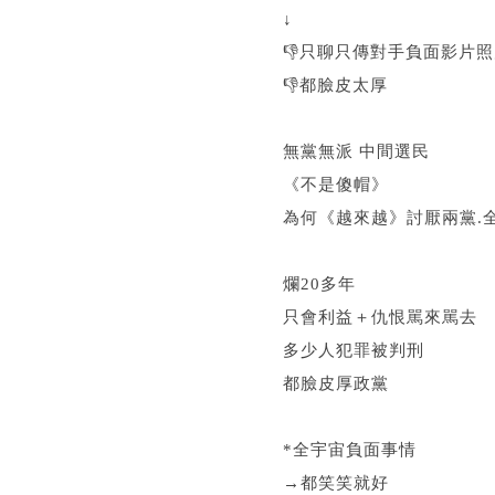
↓
👎只聊只傳對手負面影片
👎都臉皮太厚
無黨無派 中間選民
《不是傻帽》
為何《越來越》討厭兩黨.全
爛20多年
只會利益＋仇恨駡來駡去
多少人犯罪被判刑
都臉皮厚政黨
*全宇宙負面事情
→都笑笑就好