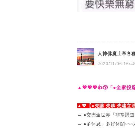
人神佛魔上帝各
2020
/
11
/
06
16
:
4
▲💖💖💖👍😙「●全
▲💖【●先講.先聊.先建立
→ ●交盡全世界「非常講道
→ ●多休息、多好休閒~~~才聰明!!💥💃🕺