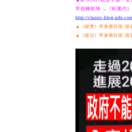
早扭轉乾坤 →《旺萬代》!!👍😘💃🕺🏄
http://classic-blog.udn.
▲《經濟》早身價百億~誰還會
▲《政治》早身價百億~誰還