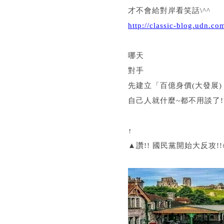
才不會給對岸看笑話\^^
http://classic-blog.udn.
哪天
對手
先建立「百億身價(大發展) 
自己人就什麼~都不用談了!
↑
▲讚!! 國民黨開始大反攻!!👍