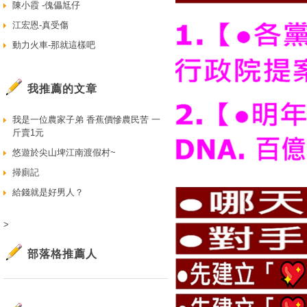
陳小霞 -傀儡尪仔
江宏恩-真受傷
動力火車-那就這樣吧
我推薦的文章
我是一位農家子弟 香蕉價慘農民苦 一
斤賣1元
悠遊於尖山埤江南渡假村~
掃廁記
給錢就是好男人？
>
部落格推薦人