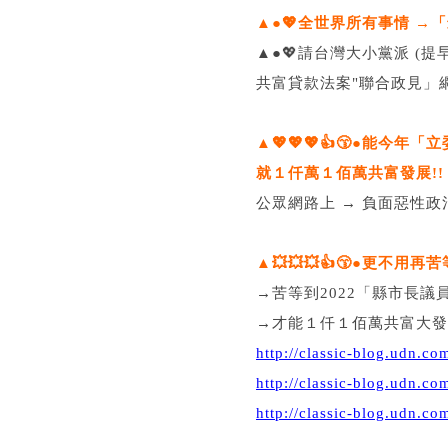
▲●💖全世界所有事情 →「最
▲●💖請台灣大小黨派 (提
共富貸款法案"聯合政見」網路公
▲💖💖💖👍😙●能
就１仟萬１佰萬共富發展!!
公眾網路上 → 負面惡性政治
▲💥💥💥👍😙●更不用再苦
→苦等到2022「縣市長議
→才能１仟１佰萬共富大發展!!💥💃🕺🏄‍♂
http://classic-blog.udn.
http://classic-blog.udn.
http://classic-blog.udn.