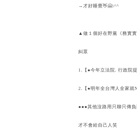
→才好睡覺👋🤗\^^
▲做１個好在野黨《務實實
糾眾
1.【●今年立法院. 行政院提案
2.【●明年全台灣人全家就NMN
●●●其他沒路用只聊只傳負
才不會給自己人笑