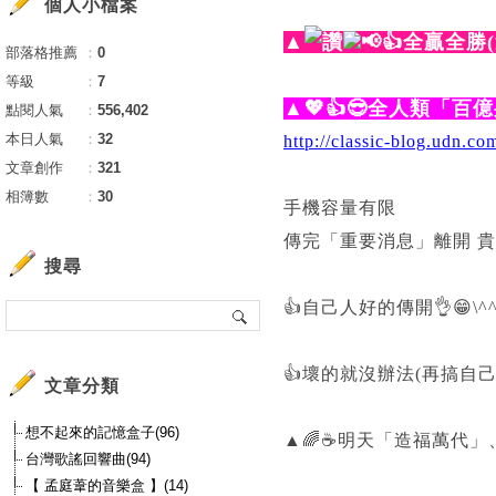
個人小檔案
▲
📢👍全贏全勝
部落格推薦
：
0
等級
：
7
▲💖👍😎全人類「百
點閱人氣
：
556,402
本日人氣
：
32
http://classic-blog.udn.
文章創作
：
321
相簿數
：
30
手機容量有限
傳完「重要消息」離開 
搜尋
👍自己人好的傳開👌😁\^
👍壞的就沒辦法(再搞自己人)
文章分類
想不起來的記憶盒子(96)
▲🌈☕明天
「造福萬代」、
台灣歌謠回響曲(94)
【 孟庭葦的音樂盒 】(14)