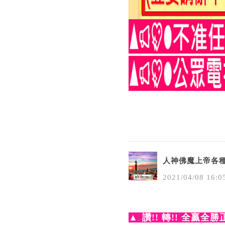
人神佛魔上帝各
2021
/
04
/
08
16
:
0
▲
讚!! 轉!! 全贏全