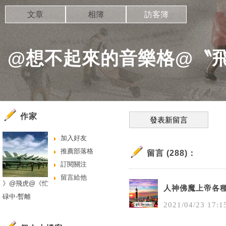
文章
相簿
訪客簿
@想不起來的音樂格@〝
作家
發表新留言
加入好友
推薦部落格
留言 (288)：
訂閱關注
留言給他
》@飛虎@《忙
人神佛魔上帝各
碌中-暫離
2021
/
04
/
23
17
:
1