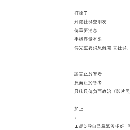
打擾了
到處社群交朋友
傳重要消息
手機容量有限
傳完重要消息離開 貴社群
謠言止於智者
負面止於智者
只聊只傳負面政治《影片照
加上
↓
▲🌈☕👎自己黨派沒多好, 厚