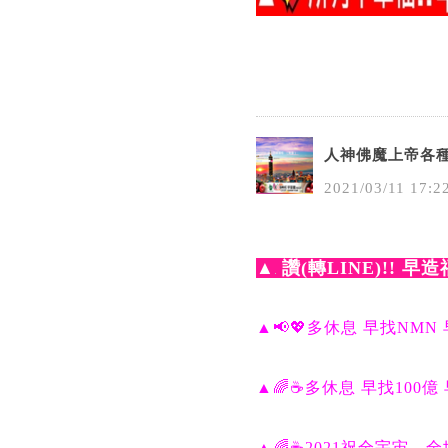
人神佛魔上帝各
2021
/
03
/
11
17
:
2
▲
讚(轉LINE)!! 早
▲📢💖多休息 早找NMN
▲🌈☕多休息 早找100億
▲🌈☕2021祝全宇宙