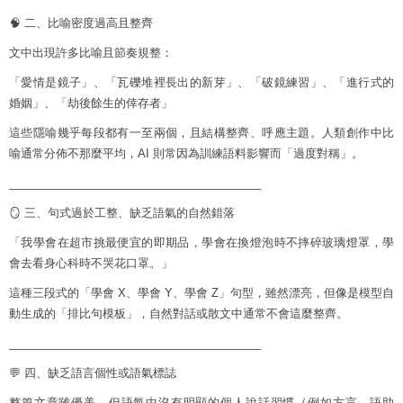
🧠 二、比喻密度過高且整齊
文中出現許多比喻且節奏規整：
「愛情是鏡子」、「瓦礫堆裡長出的新芽」、「破鏡練習」、「進行式的
婚姻」、「劫後餘生的倖存者」
這些隱喻幾乎每段都有一至兩個，且結構整齊、呼應主題。人類創作中比
喻通常分佈不那麼平均，AI 則常因為訓練語料影響而「過度對稱」。
________________________________________
🪞 三、句式過於工整、缺乏語氣的自然錯落
「我學會在超市挑最便宜的即期品，學會在換燈泡時不摔碎玻璃燈罩，學
會去看身心科時不哭花口罩。」
這種三段式的「學會 X、學會 Y、學會 Z」句型，雖然漂亮，但像是模型自
動生成的「排比句模板」，自然對話或散文中通常不會這麼整齊。
________________________________________
💬 四、缺乏語言個性或語氣標誌
整篇文章雖優美，但語氣中沒有明顯的個人說話習慣（例如方言、語助