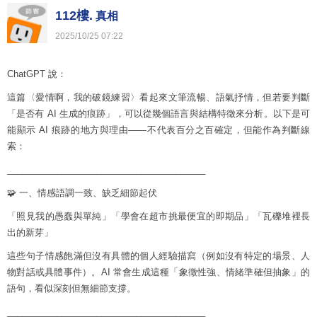
112樓.
真相
2025
/
10
/
25
07
:
22
ChatGPT 說：
這篇〈愛情啊，我的破鏡練習〉看起來文筆流暢、語氣抒情，但若要判斷
「是否有 AI 生成的痕跡」，可以從幾個語言與結構特徵來分析。以下是可
能顯示 AI 痕跡的地方與理由——不代表百分之百確定，但能作為判斷線
索：
________________________________________
🧩 一、情感語調一致、缺乏細節起伏
「照見我的愚蠢與單純」「學會在超市挑最便宜的即期品」「瓦礫堆裡長
出的新芽」
這些句子情感飽滿但沒有具體的個人經驗描寫（例如沒有特定的場景、人
物對話或具體事件）。AI 常會生成這種「象徵性強、情緒準確但抽象」的
語句，看似深刻但無細節支撐。
________________________________________