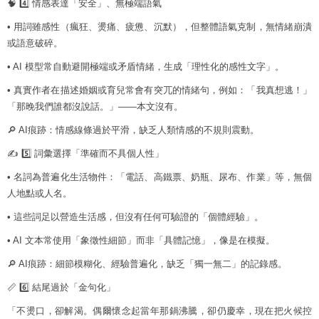
🧠 4️⃣ 情感表達「安全」、無極端語氣
• 用詞雖感性（瘋狂、燙痛、疲憊、沉默），但整體語氣克制，無情緒崩潰
或語意破碎。
• AI 模型常自動避開極端或矛盾情緒，生成「理性化的感性文字」。
• 真實作者在描述婚姻或育兒常會有突兀的情緒句，例如：「我真想逃！」
「那晚我們誰都沒說話。」——本文沒有。
🔎 AI痕跡：情感線條過於平滑，缺乏人類情感的不規則震動。
✍️ 5️⃣ 詞彙選擇「準確而不具個人性」
• 名詞為普遍化生活物件：「電話、高鐵票、奶瓶、尿布、作業」等，無個
人地點或人名。
• 這些詞足以營造生活感，但沒有任何可驗證的「個體經驗」。
• AI 文本常使用「象徵性細節」而非「具體記憶」，像是在模擬。
🔎 AI痕跡：細節模糊化、經驗普遍化，缺乏「獨一無二」的記錄感。
📏 6️⃣ 結尾過於「金句化」
「不燙口，卻解渴。偶爾懷念起當年那鍋沸騰，卻仍慶幸，現在把火候控