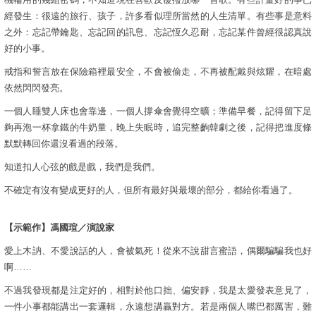
經發生：很遠的旅行、孩子，許多看似理所當然的人生清單。有些事是意料
之外：忘記帶鑰匙、忘記回的訊息、忘記恆久忍耐，忘記某件曾經很認真說
好的小事。
戒指和誓言放在保險箱裡最安全，不會被偷走，不再被配戴與炫耀，在暗處
依然閃閃發亮。
一個人睡雙人床也會靠邊，一個人撐傘會覺得空曠；準備早餐，記得留下足
夠再泡一杯拿鐵的牛奶量，晚上失眠時，追完整齣韓劇之後，記得把進度條
默默轉回你還沒看過的段落。
知道扣人心弦的戲是戲，我們是我們。
不確定有沒有變成更好的人，但所有最好與最壞的部分，都給你看過了。
【示範作】馮國瑄／演說家
愛上木訥、不愛說話的人，會被氣死！從來不說甜言蜜語，偶爾騙騙我也好
啊……
不過我發現都是注定好的，相對於他口拙、偏安靜，我是太愛發表意見了，
一件小事都能講出一套邏輯，永遠想講贏對方。若是兩個人嘴巴都厲害，難