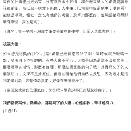
這裡的評選也已經結束，只有默許跟不知情，聯合報這麼大的媒體資訊應
該很前衛。所以您不妨放下怒氣，人生嘛，以前覺得叛逆的事，現在看可
能就是潮流。報社一定也有他們的考量。您筆力那麼好，連氣話都寫得那
麼有條理，真的是高手。
（真的，笑一笑啦～您那文筆要是放在創作裡，比罵人還厲害呢！）
祝福大德：
如果您是得獎的那位，那評審都已經替您說話了啊～這時候就放輕鬆一
點，笑著收下也挺帥的。有些人會不開心，大概是因為還寫不出那麼美，
那麼濃厚的感情，那麼有條理，那麼結構完整的句子吧。其實寫久了的人
最該明白，文學不是搶座位。但這些留給他們自己去反思，因為這才是活
到老學到老，若想倚老賣老，好像在爭博愛座了。
（這回您就當自己運氣好，笑笑吧～畢竟評審已經幫您撐腰了。）
我們都愛寫作，愛繽紛。都是寫字的人嘛，心越柔軟，筆才越有力。
(11@11)