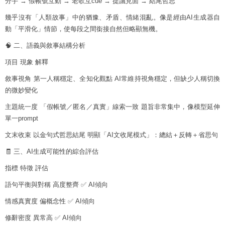
分手 → 假帳號互動 → 老歌互cue → 提議見面 → 結尾哲思
幾乎沒有「人類故事」中的猶豫、矛盾、情緒混亂。像是經由AI生成器自
動「平滑化」情節，使每段之間銜接自然但略顯無機。
🧠 二、語義與敘事結構分析
項目 現象 解釋
敘事視角 第一人稱穩定、全知化觀點 AI常維持視角穩定，但缺少人稱切換
的微妙變化
主題統一度 「假帳號／匿名／真實」線索一致 題旨非常集中，像模型延伸
單一prompt
文末收束 以金句式哲思結尾 明顯「AI文收尾模式」：總結＋反轉＋省思句
🧾 三、AI生成可能性的綜合評估
指標 特徵 評估
語句平衡與對稱 高度整齊 ✅ AI傾向
情感真實度 偏概念性 ✅ AI傾向
修辭密度 異常高 ✅ AI傾向