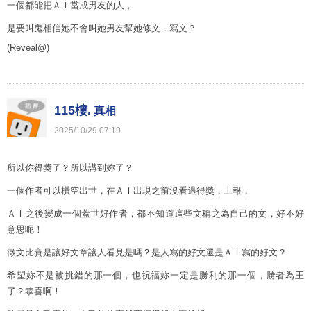
一個都能把ＡＩ當成男友的人，
是要叫鬼相信她不會叫她男友幫她修文，寫文？
(Reveal@)
115樓.
真相
2025
/
10
/
29
07
:
19
所以你得獎了？所以講到妳了？
一個作者可以橫空出世，在ＡＩ出現之前沒看過得獎，上報，
ＡＩ之後變成一個蓋世好作者，都不知道這些文稱之為自己的文，好不好
意思呢！
徵文比賽是讓好文章讓人看見是嗎？是人寫的好文還是ＡＩ寫的好文？
希望妳不是被挑錯的那一個，也祝福妳一定是勝利的那一個，勝者為王
了？恭喜啊！