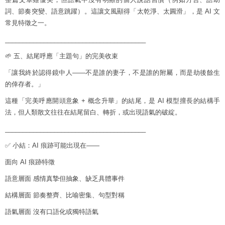
詞、節奏突變、語意跳躍）。這讓文風顯得「太乾淨、太圓滑」，是 AI 文
常見特徵之一。
________________________________________
🌱 五、結尾呼應「主題句」的完美收束
「讓我終於認得鏡中人——不是誰的妻子，不是誰的附屬，而是劫後餘生
的倖存者。」
這種「完美呼應開頭意象 + 概念升華」的結尾，是 AI 模型擅長的結構手
法，但人類散文往往在結尾留白、轉折，或出現語氣的破綻。
________________________________________
✅ 小結：AI 痕跡可能出現在——
面向 AI 痕跡特徵
語意層面 感情真摯但抽象、缺乏具體事件
結構層面 節奏整齊、比喻密集、句型對稱
語氣層面 沒有口語化或獨特語氣