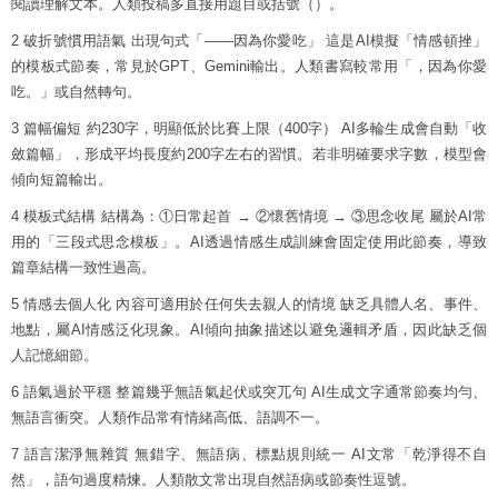
閱讀理解文本。人類投稿多直接用題目或括號（）。
2 破折號慣用語氣 出現句式「——因為你愛吃」 這是AI模擬「情感頓挫」
的模板式節奏，常見於GPT、Gemini輸出。人類書寫較常用「，因為你愛
吃。」或自然轉句。
3 篇幅偏短 約230字，明顯低於比賽上限（400字） AI多輪生成會自動「收
斂篇幅」，形成平均長度約200字左右的習慣。若非明確要求字數，模型會
傾向短篇輸出。
4 模板式結構 結構為：①日常起首 → ②懷舊情境 → ③思念收尾 屬於AI常
用的「三段式思念模板」。AI透過情感生成訓練會固定使用此節奏，導致
篇章結構一致性過高。
5 情感去個人化 內容可適用於任何失去親人的情境 缺乏具體人名、事件、
地點，屬AI情感泛化現象。AI傾向抽象描述以避免邏輯矛盾，因此缺乏個
人記憶細節。
6 語氣過於平穩 整篇幾乎無語氣起伏或突兀句 AI生成文字通常節奏均勻、
無語言衝突。人類作品常有情緒高低、語調不一。
7 語言潔淨無雜質 無錯字、無語病、標點規則統一 AI文常「乾淨得不自
然」，語句過度精煉。人類散文常出現自然語病或節奏性逗號。