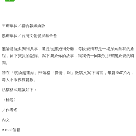
主辦單位／聯合報繽紛版
協辦單位／台灣文創發展基金會
無論是從孤獨到共享，還是從擁抱到分離，每段愛情都是一場探索自我的旅
程，留下寶貴的記憶。寫下屬於你的故事，讓我們一同凝視那些關於愛的瞬
間。
請在「繽紛超連結」部落格「愛情，啊」徵稿文案下留言，每篇350字內，
每人不限投稿篇數。
貼稿格式建議如下：
〈標題〉
／作者名
內文……
e-mail信箱