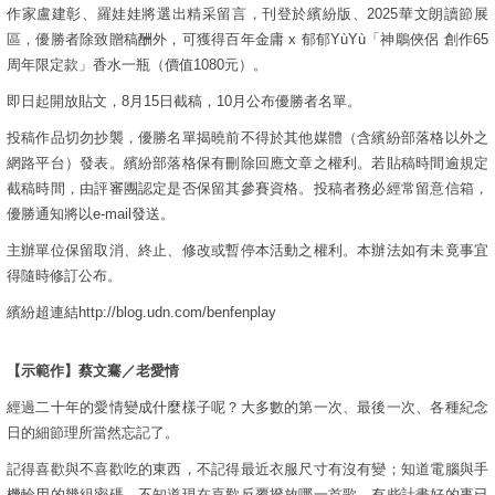
作家盧建彰、羅娃娃將選出精采留言，刊登於繽紛版、2025華文朗讀節展
區，優勝者除致贈稿酬外，可獲得百年金庸 x 郁郁YùYù「神鵰俠侶 創作65
周年限定款」香水一瓶（價值1080元）。
即日起開放貼文，8月15日截稿，10月公布優勝者名單。
投稿作品切勿抄襲，優勝名單揭曉前不得於其他媒體（含繽紛部落格以外之
網路平台）發表。繽紛部落格保有刪除回應文章之權利。若貼稿時間逾規定
截稿時間，由評審團認定是否保留其參賽資格。投稿者務必經常留意信箱，
優勝通知將以e-mail發送。
主辦單位保留取消、終止、修改或暫停本活動之權利。本辦法如有未竟事宜
得隨時修訂公布。
繽紛超連結http://blog.udn.com/benfenplay
【示範作】蔡文騫／老愛情
經過二十年的愛情變成什麼樣子呢？大多數的第一次、最後一次、各種紀念
日的細節理所當然忘記了。
記得喜歡與不喜歡吃的東西，不記得最近衣服尺寸有沒有變；知道電腦與手
機輪用的幾組密碼，不知道現在喜歡反覆撥放哪一首歌。有些計畫好的事已