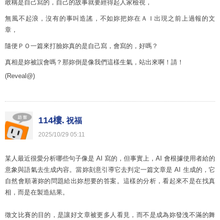
敢稱是自己寫的，自己的故事就要經得起人家檢視，
無風不起浪，沒有的事叫造謠，不如妳把妳在ＡＩ出現之前上過報的文
章，
隨便ＰＯ一篇來打臉妳真的是自己寫，會寫的，好嗎？
真相是妳被誤會嗎？那妳倒是像我們這樣生氣，站出來啊！請！
(Reveal@)
114樓.
祝福
2025
/
10
/
29
05
:
11
某人最近很愛分析哪些句子像是 AI 寫的，但事實上，AI 會根據使用者給的
意象與語氣去生成內容。當妳刻意引導它去判定一篇文章是 AI 生成的，它
自然會順著妳的問題給出妳想要的答案。這樣的分析，看起來不是在找真
相，而是在製造結果。
徵文比賽的目的，是讓好文章被更多人看見，而不是成為妳發洩不滿的舞