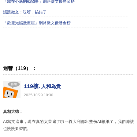
「藏在心底的動物事」網路徵文優勝金榜
話題徵文：哎呀，搞錯了
「歡迎光臨漫畫屋」網路徵文優勝金榜
迴響（119） ：
119樓.
人和為貴
2025
/
10
/
29
10
:
30
真相大德：
AI寫文這事，現在真的太普遍了啦～義大利都出整份AI報紙了，我們應該
也慢慢要習慣。