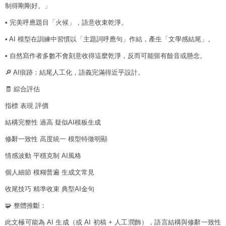
制得剛剛好。」
• 完美呼應題目「火候」，語意收束乾淨。
• AI 模型在訓練中習慣以「主題詞呼應句」作結，產生「文學感結尾」。
• 自然寫作者多數不會刻意收得這麼乾淨，反而可能留有餘音或懸念。
🔎 AI痕跡：結尾人工化，語義完滿得近乎設計。
🧾 綜合評估
指標 表現 評價
結構完整性 過高 疑似AI模板生成
修辭一致性 高度統一 模型特徵明顯
情感波動 平穩克制 AI風格
個人細節 模糊普遍 生成文常見
收尾技巧 精準收束 典型AI金句
🧩 整體推斷：
此文極可能為 AI 生成（或 AI 初稿 + 人工潤飾），語言結構與修辭一致性