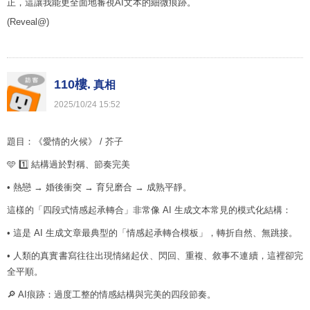
正，這讓我能更全面地審視AI文本的細微痕跡。
(Reveal@)
110樓.
真相
2025
/
10
/
24
15
:
52
題目：《愛情的火候》 / 芥子
🩵 1️⃣ 結構過於對稱、節奏完美
• 熱戀 → 婚後衝突 → 育兒磨合 → 成熟平靜。
這樣的「四段式情感起承轉合」非常像 AI 生成文本常見的模式化結構：
• 這是 AI 生成文章最典型的「情感起承轉合模板」，轉折自然、無跳接。
• 人類的真實書寫往往出現情緒起伏、閃回、重複、敘事不連續，這裡卻完
全平順。
🔎 AI痕跡：過度工整的情感結構與完美的四段節奏。