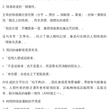
2. 情感表達的「模擬性」
文章的情感層次很完整（分手 → 潛伏 → 假帳號 → 重逢），但每一層都呈
現「概念上的情感」，而非具體、個體化的感受：
「我笑出聲，手機螢幕一震，像舊情復燃也像詛咒回聲。」
這句非常「文學化」，但少了個人獨特記憶，像是AI在模仿人類情感的
「模板化意象」。
3. 用詞的修辭密度異常高
• 「從情人變成追蹤者」
• 「不是追蹤者，也不是愛人，而是匿名而清醒的陌生人」
• 「有些愛，在假名之下更顯真實」
AI生成的文字往往「怕不夠詩」，因此會過度堆疊修辭，導致每句都像金
句。人類作者的散文通常會有鬆弛段落、語氣轉換或語義閒筆；這篇沒
有，顯示極高的修辭一致性（AI特徵之一）。
4. 時間與情節邏輯的平滑度