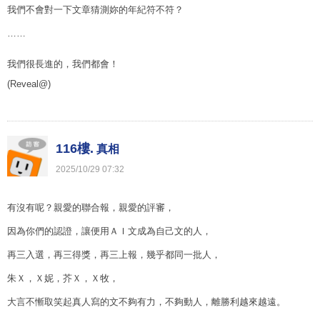
我們不會對一下文章猜測妳的年紀符不符？
……
我們很長進的，我們都會！
(Reveal@)
116樓.
真相
2025
/
10
/
29
07
:
32
有沒有呢？親愛的聯合報，親愛的評審，
因為你們的認證，讓便用ＡＩ文成為自己文的人，
再三入選，再三得獎，再三上報，幾乎都同一批人，
朱Ｘ，Ｘ妮，芥Ｘ，Ｘ牧，
大言不慚取笑起真人寫的文不夠有力，不夠動人，離勝利越來越遠。