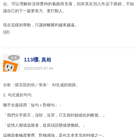
台。可以理解妳沒得獎時的氣餒與失落，但與其在別人作品下挑錯，不如
讓自己的下一篇更有力、更打動人。
現在這樣的舉動，只讓妳離勝利越來越遠。
(@)
113樓.
真相
2025
/
10
/
25
07
:
44
分析〈留言區的你／朱朱〉 AI生成的痕跡。
1. 句式過於均勻
幾乎全篇採用「短句＋對稱句」：
「我們分手那天，沒吵，沒哭，只互相封鎖彼此的帳號。」
「從情人變成追蹤者，從床頭語變成便條紙。」
這種節奏極度整齊、對稱感強，是AI文本常見的特徵之一。