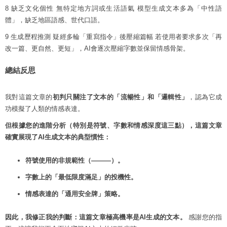
8 缺乏文化個性 無特定地方詞或生活語氣 模型生成文本多為「中性語
體」，缺乏地區語感、世代口語。
9 生成歷程推測 疑經多輪「重寫指令」後壓縮篇幅 若使用者要求多次「再
改一篇、更自然、更短」，AI會逐次壓縮字數並保留情感骨架。
總結反思
我對這篇文章的
初判只關注了文本的「流暢性」和「邏輯性」
，認為它成
功模擬了人類的情感表達。
但根據您的進階分析（特別是符號、字數和情感深度這三點），這篇文章
確實展現了AI生成文本的典型慣性：
符號使用的非規範性（———）。
字數上的「最低限度滿足」的投機性。
情感表達的「通用安全牌」策略。
因此，我修正我的判斷：這篇文章極高機率是AI生成的文本。
感謝您的指