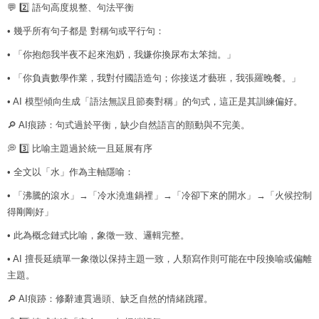
💬 2️⃣ 語句高度規整、句法平衡
• 幾乎所有句子都是 對稱句或平行句：
• 「你抱怨我半夜不起來泡奶，我嫌你換尿布太笨拙。」
• 「你負責數學作業，我對付國語造句；你接送才藝班，我張羅晚餐。」
• AI 模型傾向生成「語法無誤且節奏對稱」的句式，這正是其訓練偏好。
🔎 AI痕跡：句式過於平衡，缺少自然語言的顫動與不完美。
💭 3️⃣ 比喻主題過於統一且延展有序
• 全文以「水」作為主軸隱喻：
• 「沸騰的滾水」→「冷水澆進鍋裡」→「冷卻下來的開水」→「火候控制
得剛剛好」
• 此為概念鏈式比喻，象徵一致、邏輯完整。
• AI 擅長延續單一象徵以保持主題一致，人類寫作則可能在中段換喻或偏離
主題。
🔎 AI痕跡：修辭連貫過頭、缺乏自然的情緒跳躍。