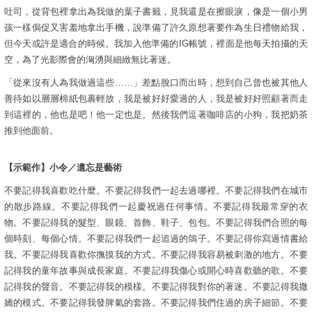
吐司，從背包裡拿出為我做的葉子書籤，見我還是在擦眼淚，像是一個小男
孩一樣侷促又害羞地拿出手機，說準備了許久原想著要作為生日禮物給我，
但今天或許是適合的時候。我加入他準備的IG帳號，裡面是他每天拍攝的天
空，為了光影際會的洶湧與細緻無比著迷。
「從來沒有人為我做過這些……」差點脫口而出時，想到自己曾也被其他人
善待如以層層棉紙包裹輕放，我是被好好愛過的人，我是被好好照顧著而走
到這裡的，他也是吧！他一定也是。然後我們逗著咖啡店的小狗，我把奶茶
推到他面前。
【示範作】小令／遺忘是藝術
不要記得我喜歡吃什麼。不要記得我們一起去過哪裡。不要記得我們在城市
的散步路線。不要記得我們一起慶祝過任何事情。不要記得我最常穿的衣
物。不要記得我的髮型、眼鏡、首飾、鞋子、包包。不要記得我們合照的每
個時刻、每個心情。不要記得我們一起追過的鴿子。不要記得你寫過情書給
我。不要記得我喜歡你撫摸我的方式。不要記得我容易被刺激的地方。不要
記得我的童年故事與成長家庭。不要記得我傷心或開心時喜歡聽的歌。不要
記得我的聲音。不要記得我的模樣。不要記得我對你的著迷。不要記得我撒
嬌的模式。不要記得我發脾氣的套路。不要記得我們住過的房子細節。不要