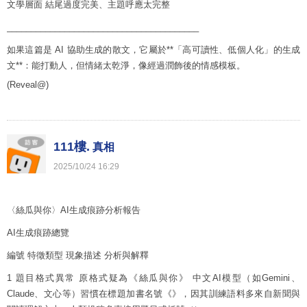
文學層面 結尾過度完美、主題呼應太完整
________________________________________
如果這篇是 AI 協助生成的散文，它屬於**「高可讀性、低個人化」的生成
文**：能打動人，但情緒太乾淨，像經過潤飾後的情感模板。
(Reveal@)
111樓.
真相
2025
/
10
/
24
16
:
29
〈絲瓜與你〉AI生成痕跡分析報告
AI生成痕跡總覽
編號 特徵類型 現象描述 分析與解釋
1 題目格式異常 原格式疑為《絲瓜與你》 中文AI模型（如Gemini、
Claude、文心等）習慣在標題加書名號《》，因其訓練語料多來自新聞與