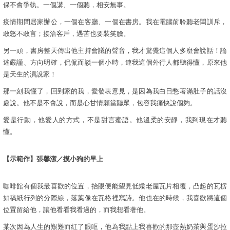
保不會爭執。一個講、一個聽，相安無事。
疫情期間居家辦公，一個在客廳、一個在書房。我在電腦前聆聽老闆訓斥，
敢怒不敢言；接洽客戶，遇苦也要裝笑臉。
另一頭，書房整天傳出他主持會議的聲音，我才驚覺這個人多麼會說話！論
述嚴謹、方向明確，侃侃而談一個小時，連我這個外行人都聽得懂，原來他
是天生的演說家！
那一刻我懂了，回到家的我，愛發表意見，是因為我白日憋著滿肚子的話沒
處說。他不是不會說，而是心甘情願當聽眾，包容我痛快說個夠。
愛是行動，他愛人的方式，不是甜言蜜語。他溫柔的安靜，我到現在才聽
懂。
【示範作】張馨潔／摸小狗的早上
咖啡館有個我最喜歡的位置，抬眼便能望見低矮老屋瓦片相覆，凸起的瓦楞
如稿紙行列的分際線，落葉像在瓦格裡寫詩。他也在的時候，我喜歡將這個
位置留給他，讓他看看我看過的，而我想看著他。
某次因為人生的艱難而紅了眼眶，他為我點上我喜歡的那壺熱奶茶與蛋沙拉