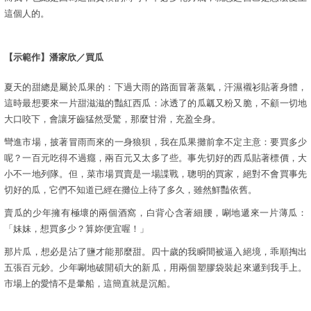
這個人的。
【示範作】
潘家欣／買瓜
夏天的甜總是屬於瓜果的：下過大雨的路面冒著蒸氣，汗濕襯衫貼著身體，
這時最想要來一片甜滋滋的豔紅西瓜：冰透了的瓜瓤又粉又脆，不顧一切地
大口咬下，會讓牙齒猛然受驚，那麼甘滑，充盈全身。
彎進市場，披著冒雨而來的一身狼狽，我在瓜果攤前拿不定主意：要買多少
呢？一百元吃得不過癮，兩百元又太多了些。事先切好的西瓜貼著標價，大
小不一地列隊。但，菜市場買賣是一場諜戰，聰明的買家，絕對不會買事先
切好的瓜，它們不知道已經在攤位上待了多久，雖然鮮豔依舊。
賣瓜的少年擁有極壞的兩個酒窩，白背心含著細腰，唰地遞來一片薄瓜：
「妹妹，想買多少？算妳便宜喔！」
那片瓜，想必是沾了鹽才能那麼甜。四十歲的我瞬間被逼入絕境，乖順掏出
五張百元鈔。少年唰地破開碩大的新瓜，用兩個塑膠袋裝起來遞到我手上。
市場上的愛情不是暈船，這簡直就是沉船。