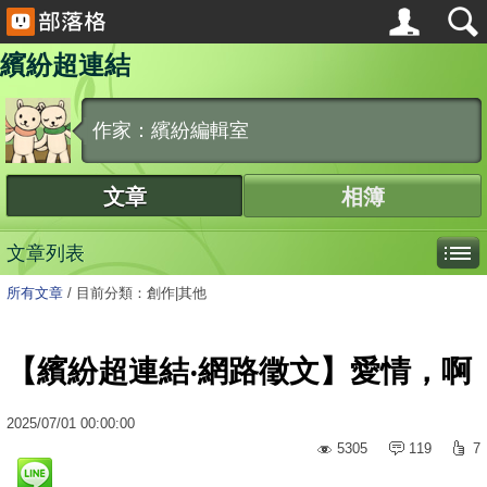
繽紛超連結
作家：繽紛編輯室
文章
相簿
文章列表
所有文章
/
目前分類：創作|其他
【繽紛超連結‧網路徵文】愛情，啊
2025
/
07
/
01
00:00:00
5305
119
7