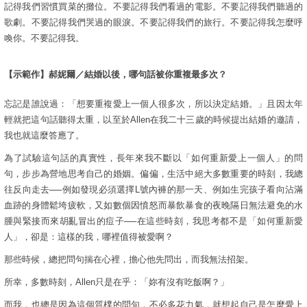
記得我們習慣買菜的攤位。不要記得我們看過的電影。不要記得我們聽過的
歌劇。不要記得我們哭過的眼淚。不要記得我們的旅行。不要記得我怎麼呼
喚你。不要記得我。
【示範作】郝妮爾／結婚以後，哪句話被你重複最多次？
忘記是誰說過：「想要重複愛上一個人很多次，所以決定結婚。」且因太年
輕就把這句話聽得太重，以至於Allen在我二十三歲的時候提出結婚的邀請，
我也就這麼答應了。
為了試驗這句話的真實性，長年來我不斷以「如何重新愛上一個人」的問
句，步步為營地思考自己的婚姻。偏偏，生活中絕大多數重要的時刻，我總
往反向走去──例如發現必須選擇L號內褲的那一天、例如生完孩子看向沾滿
血跡的身體鬆垮疲軟，又如數個因憤怒而暴飲暴食的夜晚隔日無法避免的水
腫與緊接而來胡亂冒出的痘子──在這些時刻，我思考都不是「如何重新愛
人」，卻是：這樣的我，哪裡值得被愛啊？
那些時候，總把問句揣在心裡，擔心他先問出，而我無法招架。
所幸，多數時刻，Allen只是在乎：「妳有沒有吃飯啊？」
而我，也總是因為這個質樸的問句，不必多花力氣，就想起自己是怎麼愛上