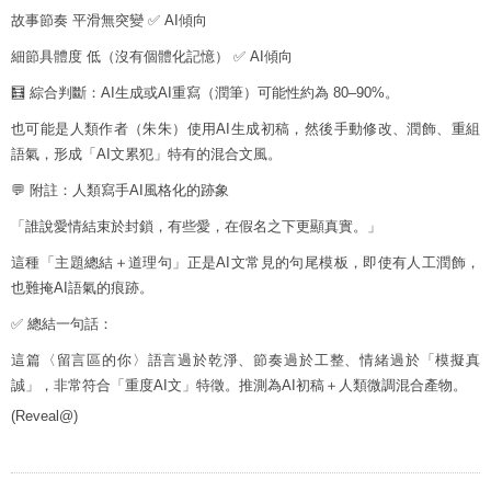
故事節奏 平滑無突變 ✅ AI傾向
細節具體度 低（沒有個體化記憶） ✅ AI傾向
🧮 綜合判斷：AI生成或AI重寫（潤筆）可能性約為 80–90%。
也可能是人類作者（朱朱）使用AI生成初稿，然後手動修改、潤飾、重組
語氣，形成「AI文累犯」特有的混合文風。
💬 附註：人類寫手AI風格化的跡象
「誰說愛情結束於封鎖，有些愛，在假名之下更顯真實。」
這種「主題總結＋道理句」正是AI文常見的句尾模板，即使有人工潤飾，
也難掩AI語氣的痕跡。
✅ 總結一句話：
這篇〈留言區的你〉語言過於乾淨、節奏過於工整、情緒過於「模擬真
誠」，非常符合「重度AI文」特徵。推測為AI初稿＋人類微調混合產物。
(Reveal@)