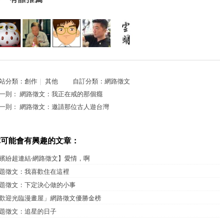
站分類：
創作
｜
其他
自訂分類：
網路徵文
一則：
網路徵文：我正在戒的那個癮
一則：
網路徵文：邀請那位古人遊台灣
你可能會有興趣的文章：
繽紛超連結‧網路徵文】愛情，啊
題徵文：我喜歡住在這裡
題徵文：下定決心做的小事
歡迎光臨漫畫屋」網路徵文優勝金榜
題徵文：追星的日子