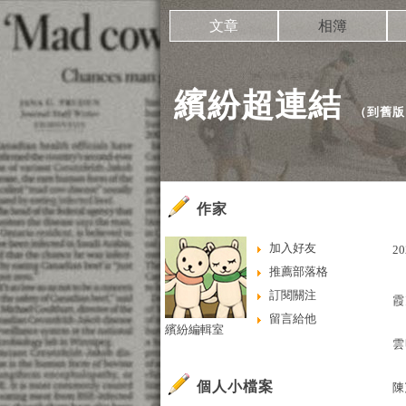
文章
相簿
繽紛超連結
（
到舊版
作家
加入好友
20
推薦部落格
訂閱關注
霞
留言給他
繽紛編輯室
雲
個人小檔案
陳