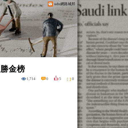
udn網路城邦
優勝金榜
1,714
0
5
0