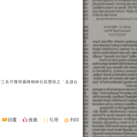
，前三名可獲得霧峰桐林社區贊助之「走讀台
回覆
推薦
引用
列印