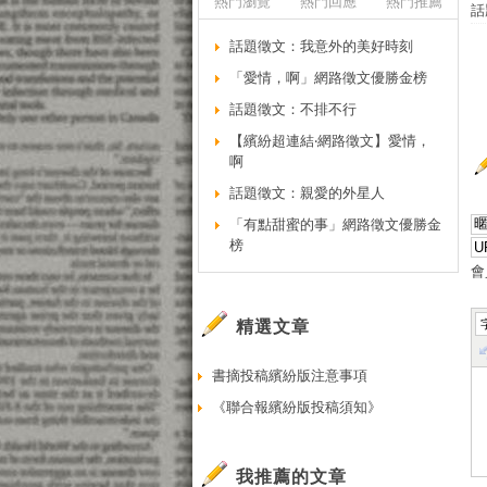
熱門瀏覽
熱門回應
熱門推薦
話
話題徵文：我意外的美好時刻
「愛情，啊」網路徵文優勝金榜
話題徵文：不排不行
【繽紛超連結‧網路徵文】愛情，
啊
話題徵文：親愛的外星人
「有點甜蜜的事」網路徵文優勝金
榜
會
精選文章
書摘投稿繽紛版注意事項
《聯合報繽紛版投稿須知》
我推薦的文章