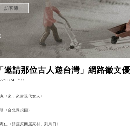
訪客簿
）
「邀請那位古人遊台灣」網路徵文
22
/
11
/
24
17
:
23
克〈來，來當現代女人〉
明〈台北異想圖〉
憲仁〈請屈原回屈家村、到烏日〉