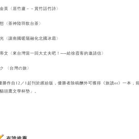
金英〈居竹廬－－賞竹話竹詩〉
想〈茶神陸羽飲台茶〉
光〈讓南國暖陽融化北國冰霜〉
蒂文〈來台灣當一回大丈夫吧！──給徐霞客的邀請信〉
ク 〈台灣の旅〉
優勝作自12／1起刊於繽紛版，優勝者除稿酬外可獲得《旅讀or》一本
貓頭鷹文學杯墊」。
有誰推薦