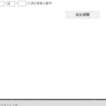
+
=
※ 請計算輸入數字
送出迴響
 udn 立場。