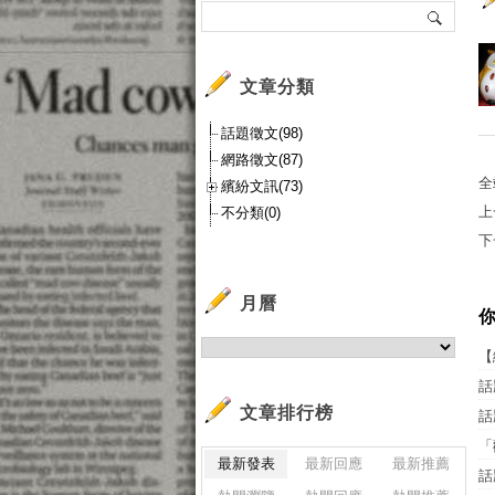
文章分類
話題徵文(98)
網路徵文(87)
全
繽紛文訊(73)
上
不分類(0)
下
月曆
【
話
文章排行榜
話
「
最新發表
最新回應
最新推薦
話