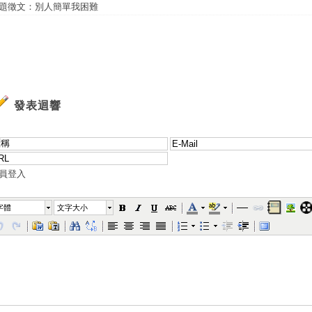
題徵文：別人簡單我困難
發表迴響
員登入
字體
文字大小