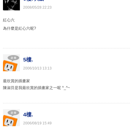
2008
/
05
/
28
22
:
23
紅心六
為什麼是紅心六呢?
5樓.
2006
/
10
/
13
13
:
13
最欣賞的插畫家
陳淑芬是我最欣賞的插畫家之一呢 ^_^~
4樓.
2006
/
08
/
19
15
:
49