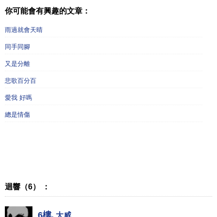
你可能會有興趣的文章：
雨過就會天晴
同手同腳
又是分離
悲歌百分百
愛我 好嗎
總是情傷
迴響（6） ：
6樓.
大威