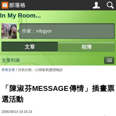
In My Room...
作家：Vibgyor
文章
相簿
文章列表
所有文章
/
目前分類：心情隨筆|愛戀物語
「陳淑芬MESSAGE傳情」插畫票
選活動
2006
/
08
/
14
19:16:14