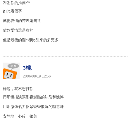
謝謝你的推薦'^^
如此幾個字
就把愛情的苦表露無遺
雖然愛情還是甜的
但是最後的澀~卻比甜來的多更多
3樓.
2006
/
08
/
19
12
:
56
標題，我不想打你
用那輕描淡寫形容瀕臨的決裂和憔悴
用那微薄氣力捆緊昏昏欲沉的喧囂味
安靜地 心碎 很美