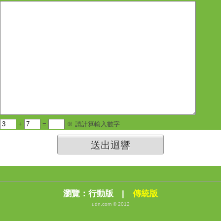
+
=
※ 請計算輸入數字
送出迴響
瀏覽：
行動版
|
傳統版
udn.com © 2012