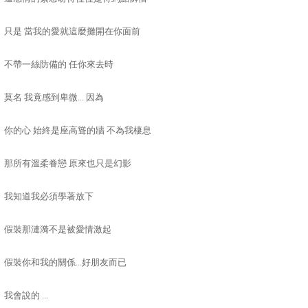
只是 當我的愛就這麼攤開在你面前
不帶一絲防備的 任你來去時
莫名 我竟感到卑微
... 因為
你的心 始終是座高聳的牆 不為我棲息
那所有溫柔眷戀 原來也只是幻影
我知道我必須學著放下
假裝那漣漪不是被愛情激起
假裝你和我的關係
...好朋友而已
我會說的
...