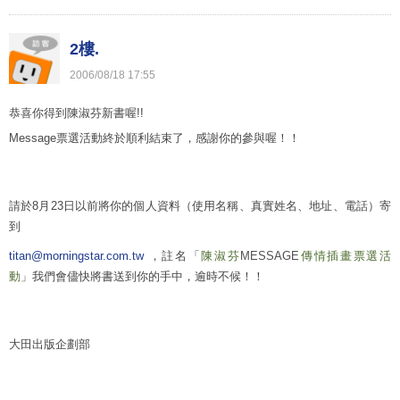
2樓.
2006
/
08
/
18
17
:
55
恭喜你得到陳淑芬新書喔!!
Message票選活動終於順利結束了，感謝你的參與喔！！
請於
8月23日以前將你的個人資料（使用名稱、真實姓名、地址、電話）寄
到
titan@morningstar.com.tw
，註名「
陳淑芬
MESSAGE
傳情插畫票選活
動
」我們會儘快將書送到你的手中，逾時不候！！
大田出版企劃部