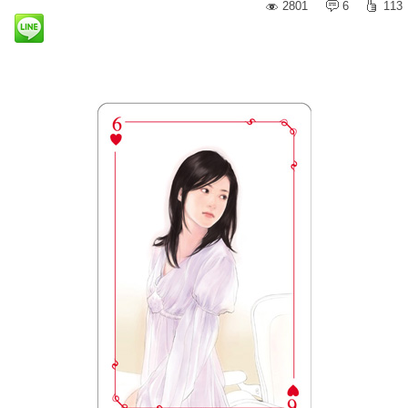
2801
6
113