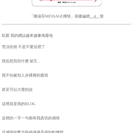
「陳淑芬
MESSAGE
傳情」插畫編號
4
號
眨眼 我的網誌越來越像塊廢地
荒涼的很 不是不愛這裡了
我也想寫些什麼 卻又
...
我不怕被別人赤裸裸的窺視
甚至可以大聲的說
這裡就是我的
BLOG
這裡的一字一句都有我真切的感情
這感情的繫念盼得僅僅是得到點憐惜