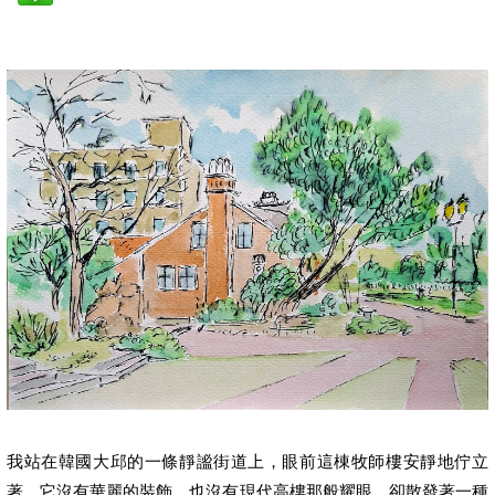
我站在韓國大邱的一條靜謐街道上，眼前這棟牧師樓安靜地佇立
著。它沒有華麗的裝飾，也沒有現代高樓那般耀眼，卻散發著一種