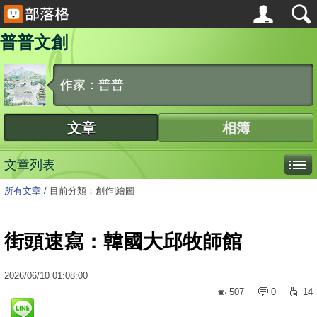
普普文創
作家：普普
文章
相簿
文章列表
所有文章
/
目前分類：創作|繪圖
街頭速寫：韓國大邱牧師館
2026
/
06
/
10
01:08:00
507
0
14