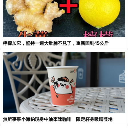
檸檬加它，堅持一週大肚腩不見了，重新回到45公斤
PR
無所事事小海豹現身中油來速咖啡 限定杯身吸睛登場