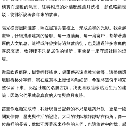
樸實而溫暖的氣息。紅磚砌成的外牆歷經歲月洗禮，顏色略顯斑
駁，彷彿訴說著多年來的故事。
陽光從雲層間灑落，照在屋頂與窗框上，形成柔和的光影。我拿起
畫筆，仔細描繪建築的輪廓。每一道牆面、每一扇窗戶，都帶著濃
厚的人文氣息。這裡或許曾接待過無數信徒，也見證過許多家庭的
喜怒哀樂。牧師樓不只是居住的場所，更像是一座守護社區的燈
塔。
微風吹過庭院，樹葉輕輕搖曳，偶爾傳來遠處教堂鐘聲，讓整個環
境顯得格外寧靜。我在速寫本上慢慢勾勒細節，希望將這份平和完
整保留下來。比起壯麗的名勝古蹟，我更喜歡這樣貼近生活的建
築，因為它們承載著真實的人情與歲月痕跡。
當畫作逐漸完成時，我發現自己記錄的不只是建築外觀，更是一段
關於信仰、歷史與生活的記憶。大邱的牧師樓靜靜站在街角，像一
位慈祥的長者，默默守護著來來往往的人們，也讓旅途中的我，感