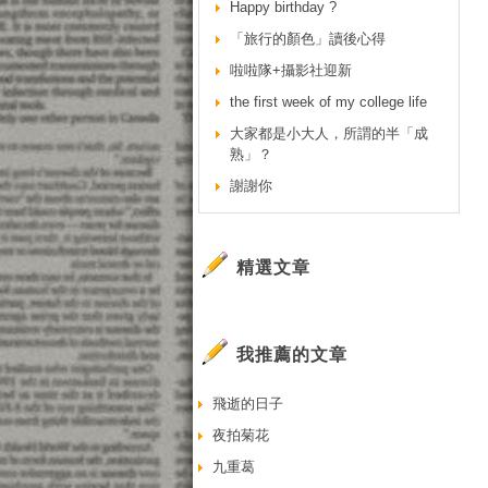
Happy birthday ?
「旅行的顏色」讀後心得
啦啦隊+攝影社迎新
the first week of my college life
大家都是小大人，所謂的半「成
熟」？
謝謝你
精選文章
我推薦的文章
飛逝的日子
夜拍菊花
九重葛