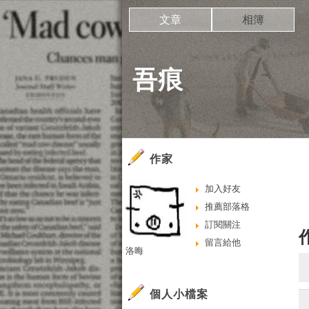
文章
相簿
吾痕 
作家
加入好友
推薦部落格
訂閱關注
留言給他
洛晦
個人小檔案