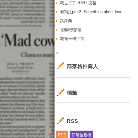
我去打了 H1N1 疫苗
新寫法part2. Something about love.
跳舞蘭
遠離吧!悲傷
花蓮米棧古道
>
部落格推薦人
標籤
RSS
RSS
部落格聯播