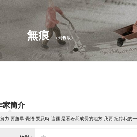
無痕
（
到舊版
）
作家簡介
努力 要趁早 覺悟 要及時 這裡 是看著我成長的地方 我要 紀錄我的