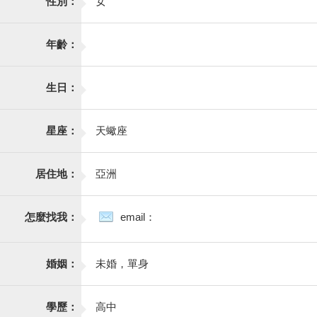
性別：
女
年齡：
生日：
星座：
天蠍座
居住地：
亞洲
怎麼找我：
email：
婚姻：
未婚，單身
學歷：
高中