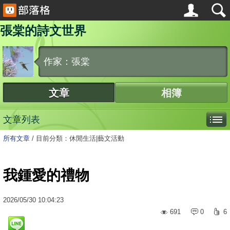
張棠的詩文世界
作家：張棠
文章
相簿
文章列表
所有文章
/
目前分類：休閒生活|藝文活動
我鍾愛的禮物
2026
/
05
/
30
10:04:23
691
0
6