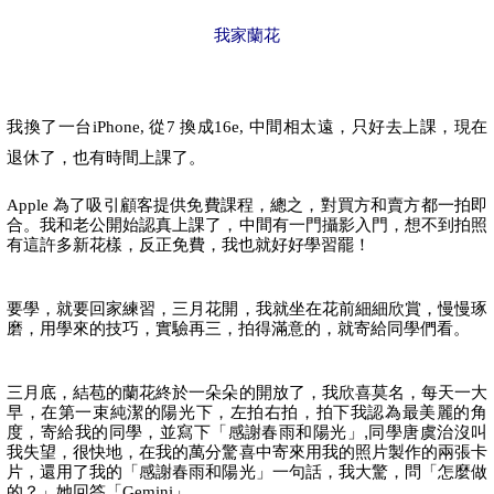
我家蘭花
我換了一台
iPhone, 
從
7 
換成
16e, 
中間相太遠，只好去上課，現在
退休了，也有時間上課了。
Apple 
為了吸引顧客提供免費課程，總之，對買方和賣方都一拍即
合。我和老公開始認真上課了，中間有一門攝影入門，想不到拍照
有這許多新花樣，反正免費，我也就好好學習罷！
要學，就要回家練習，三月花開，我就坐在花前細細欣賞，慢慢琢
磨，用學來的技巧，實驗再三，拍得滿意的，就寄給同學們看。
三月底，結苞的蘭花終於一朵朵的開放了，我欣喜莫名，每天一大
早，在第一束純潔的陽光下，左拍右拍，拍下我認為最美麗的角
度，寄給我的同學，並寫下「感謝春雨和陽光」,同學唐虞治沒叫
我失望，很快地，在我的萬分驚喜中寄來用我的照片製作的兩張卡
片，還用了我的「感謝春雨和陽光」一句話，我大驚，問「怎麼做
的？」她回答「
Gemini
」。