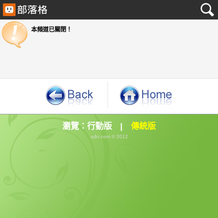
本頻道已關閉！
瀏覽：
行動版
|
傳統版
udn.com © 2012