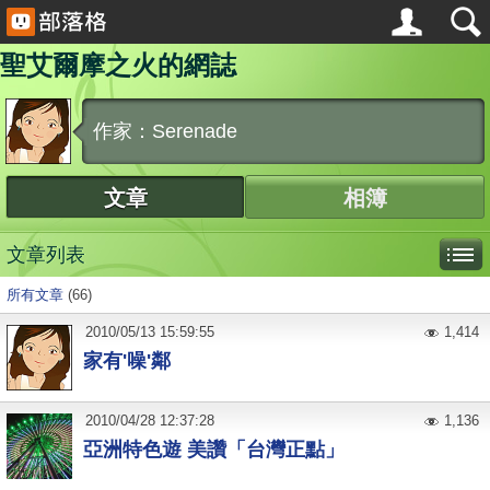
聖艾爾摩之火的網誌
作家：Serenade
文章
相簿
文章列表
所有文章
(66)
2010
/
05
/
13
15:59:55
1,414
家有'噪'鄰
2010
/
04
/
28
12:37:28
1,136
亞洲特色遊 美讚「台灣正點」