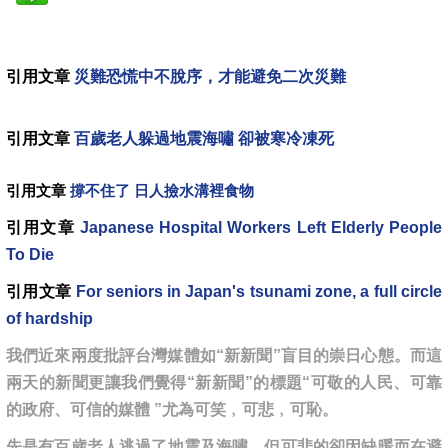
引用文章
災難恐慌中不脫序，才能避免二次災難
引用文章
百歲老人躲過地震海嘯 卻被寒冷凍死
引用文章
撐不住了 日人撿水溝裡食物
引用文章
Japanese Hospital Workers Left Elderly People
To Die
引用文章
For seniors in Japan's tsunami zone, a full circle
of hardship
我們近來兩度批評台灣媒體如“新新聞”盲目的崇日心態。而這
兩天的新聞更讓我們覺得“新新聞”的標題“可敬的人民、可靠
的政府、可信的媒體 ”尤為可笑﹐可悲﹐可恥。
先是有百歲老人逃過了地震及海嘯﹐但可悲的卻因缺暖而在避