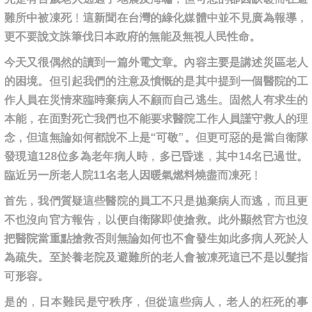
難所中被凍死﹗這新聞在台灣的綠化媒體中並不見廣為報導﹐
更不要說文誅筆伐日本政府的無能及無視人民性命。
今天又很偶然的讀到一篇外電文章。內容主要是講述災區老人
的困境。但引起我們的注意及憤慨的是其中提到一個醫院的工
作人員在災情來臨時棄病人不顧而自己逃生。固然人有求生的
本能﹐在面對死亡我們也不能要求醫院工作人員謹守救人的理
念﹐但這無論如何都說不上是“可敬”。但更可惡的是當自衛隊
發現這128位多為老年病人時﹐多已昏迷﹐其中14名已過世。
臨近另一所老人院11名老人因暖氣燃料燒盡而凍死﹗
首先﹐我們質疑這些醫院的員工不只是拋棄病人而逃﹐而且更
不也沒向官方報告﹐以便自衛隊即使搶救。此外顯然官方也沒
把醫院當重點搶救否則無論如何也不會發生如此多病人死於人
為疏失。至於養老院及避難所的老人會被凍死這已不是以髮指
可形容。
是的﹐日本難民是守秩序﹐但從這些病人﹐老人的枉死的事