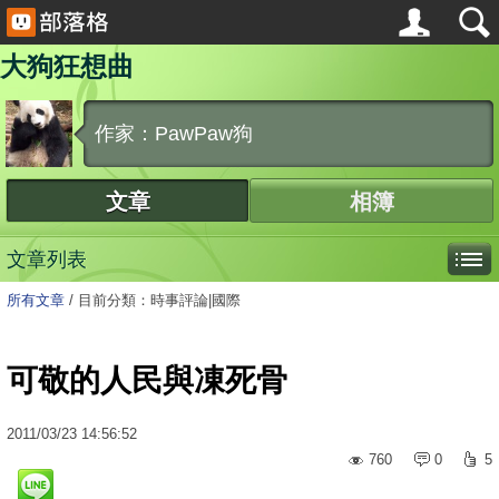
大狗狂想曲
作家：PawPaw狗
文章
相簿
文章列表
所有文章
/
目前分類：時事評論|國際
可敬的人民與凍死骨
2011
/
03
/
23
14:56:52
760
0
5