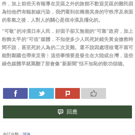
件﹐加上前些天有報導在災區之外的旅館不歡迎災區的難民因
為怕他們有輻射線污染﹐我們看到在獨善其身的守秩序及表面
的客氣之後﹐人對人的關心是很冷漠及殭化的。
“可敬”的冷漠日本人民﹐好面子卻又無能的“可靠”政府﹐加上
粉飾太平的“可信”媒體﹐不知使多少人民死於錯失黃金搶救時
間不說﹐甚至死於人為的二次災難。還不說因處理核電不當可
能對鄰國也帶來災害﹗這些事情要是發生在大陸或台灣﹐這些
綠色媒體早就罵翻了那會像“新新聞”恬不知恥的歌功頌德。
回應
自訂分類：
評論