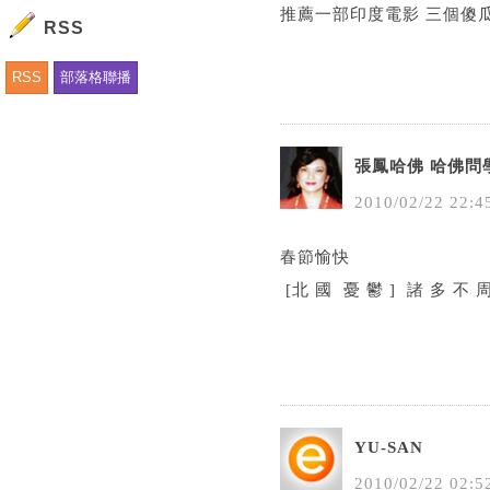
推薦一部印度電影 三個傻瓜 3 
RSS
RSS
部落格聯播
張鳳哈佛 哈佛問
2010
/
02
/
22
22
:
4
春節愉快
[北 國 憂 鬱 ] 諸 多 不 
YU-SAN
2010
/
02
/
22
02
:
5