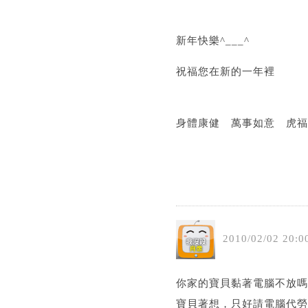
新年快樂^___^
祝福您在新的一年裡
身體康健 萬事如意 虎福
2010
/
02
/
02
20
:
0
你家的寶貝黏著電腦不放嗎
寶貝著想，只好請電腦代勞