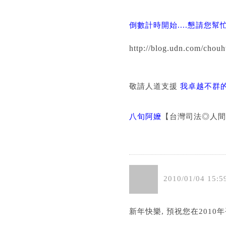
倒數計時開始....懇請您
http://blog.udn.com/chou
敬請人道支援
我卓越不群
八旬阿嬤
【台灣司法◎人間
2010
/
01
/
04
15
:
5
新年快樂, 預祝您在2010年