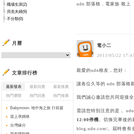
udn 部落格．電家族 敬上
職場生涯(2)
貝克夫婦(9)
不分類(0)
月曆
電小二
2013
/
05
/
22
17
:
4
親愛的udn格友，您好：
文章排行榜
讓各位久等的 udn 部落
最新發表
最新回應
最新推薦
熱門瀏覽
熱門回應
熱門推薦
我們誠心邀請您共同迎接全
Babymoon- 地中海之旅 行前篇
需請您特別注意的是， u
當上孕媽咪
12:00停機
。切換完畢後的新版網址
台灣緣分
blog.udn.com/。
我有購鞋癖