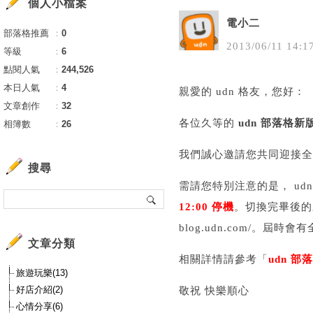
個人小檔案
電小二
部落格推薦
：
0
2013
/
06
/
11
14
:
1
等級
：
6
點閱人氣
：
244,526
本日人氣
：
4
親愛的 udn 格友，您好：
文章創作
：
32
各位久等的
udn 部落格新
相簿數
：
26
我們誠心邀請您共同迎接全新
搜尋
需請您特別注意的是， u
12:00 停機
。切換完畢後的新版網
blog.udn.com/。
文章分類
相關詳情請參考「
udn 
旅遊玩樂(13)
好店介紹(2)
敬祝 快樂順心
心情分享(6)