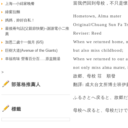
當我們回到母校，不只是懷
上海---小緋家晚餐
綠窗拉麵
Hometown, Alma mater
媽媽，妳好自私！
Original/Chuang Sun Fa Tr
最後兩句話(父親節快樂)--謝謝電小二推
Reviser: Reed
薦
When we returned home, n
加恩二歲十一個月 (6/5)
but also miss childhood;
巨樹大道(Avenue of the Giants)
幸福有味 營養百分百.....原盅雞湯
When we returned to our a
not only miss alma mater,
>
故郷、母校 荘 順發
部落格推薦人
翻譯: 成大台文所博士班伊
ふるさとへ戻ると、故郷だ
標籤
母校へ戻ると、母校だけで