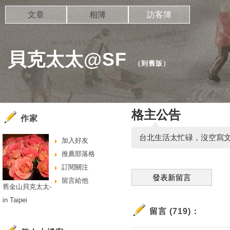
文章
相簿
訪客簿
貝克太太@SF
（
到舊版
）
格主公告
作家
台北生活太忙碌，沒空寫
加入好友
推薦部落格
訂閱關注
發表新留言
留言給他
舊金山貝克太太-
in Taipei
留言 (719)：