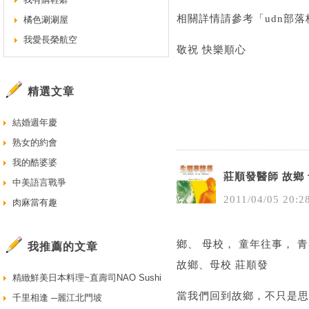
相關詳情請參考「
udn部
橘色涮涮屋
我愛長榮航空
敬祝 快樂順心
精選文章
結婚週年慶
熟女的約會
我的酷婆婆
莊順發醫師 故鄉
中美語言戰爭
2011
/
04
/
05
20
:
2
肉麻當有趣
鄉、 母校， 童年往事， 
我推薦的文章
故鄉、母校 莊順發
精緻鮮美日本料理~直壽司NAO Sushi
當我們回到故鄉，不只是思
千里相逢 ─麗江北門坡