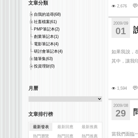
文章分類
2,676
自我的追尋(68)
社畜檔案(61)
2009
/
09
01
PMP筆記本(2)
創業筆記本(1)
電影筆記本(4)
研討會筆記本(4)
如果我說，
隨筆集(63)
其中，讓我印象
投資理財(0)
月曆
1,594
2009
/
08
29
文章排行榜
最新發表
最新回應
最新推薦
當我們面臨
熱門瀏覽
熱門回應
熱門推薦