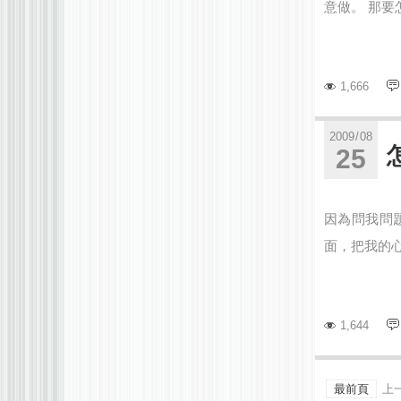
意做。 那要
1,666
2009
/
08
25
因為問我問
面，把我的心
1,644
最前頁
上