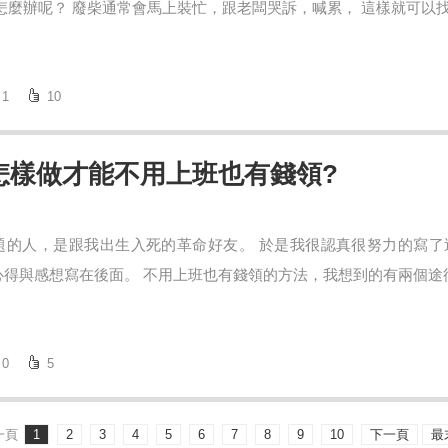
怎麼辦呢？ 廢柴通常會馬上裝忙，跟老闆哭訴，喊累， 這樣就可以找人
1
10
怎樣做才能不用上班也有錢領?
題的人，是跟我出生入死的革命好友。 於是我很認真很努力的寫了
得與感想寫在後面。 不用上班也有錢領的方法，我想到的有兩個途徑 1
0
5
一頁
1
2
3
4
5
6
7
8
9
10
下一頁
最