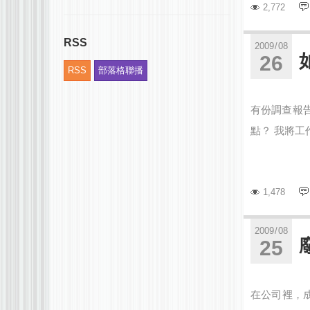
2,772
RSS
2009
/
08
26
RSS
部落格聯播
有份調查報
點？ 我將工
1,478
2009
/
08
25
在公司裡，