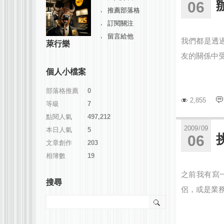
06
推薦部落格
訂閱關注
留言給他
我們都是透
萊行樂
友的關係中受
個人小檔案
部落格推薦
：
0
2,855
等級
：
7
點閱人氣
：
497,212
2009
/
09
本日人氣
：
5
06
文章創作
：
203
相簿數
：
19
之前我有寫
搜尋
侶，或是業務