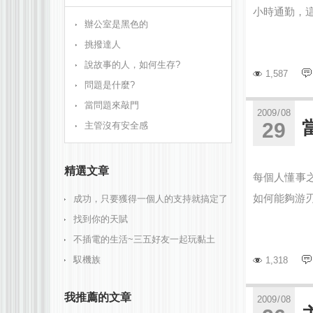
小時通勤，這
辦公室是黑色的
挑撥達人
說故事的人，如何生存?
1,587
問題是什麼?
當問題來敲門
2009
/
08
29
主管沒有安全感
精選文章
每個人懂事
如何能夠游刃
成功，只要獲得一個人的支持就搞定了
找到你的天賦
不插電的生活~三五好友一起玩黏土
馭機族
1,318
我推薦的文章
2009
/
08