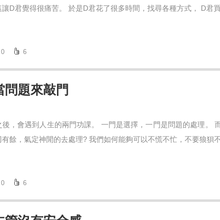
讓D君覺得很痛苦。 於是D君花了很多時間，找尋各種方式， D君買.
0
6
當問題來敲門
之後，會遇到人生的兩門功課。 一門是選擇，一門是問題的處理。 
有餘，氣定神閒的去處理? 我們如何能夠可以不慌不忙，不要狼狽不堪?
0
6