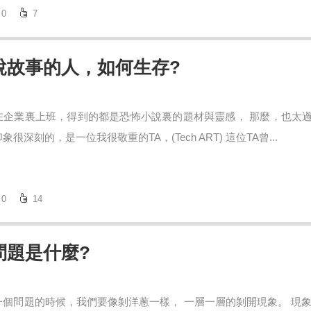
0
7
說故事的人，如何生存?
在企業裏上班，得到的都是恐怖小說裏的題材與靈感， 那麼，也太過
很深刻的，是一位我很敬重的TA，(Tech ART) 這位TA曾...
0
14
問題是什麼?
一個問題的時候，我們要像剝洋蔥一樣， 一層一層的剝開現象。 現象