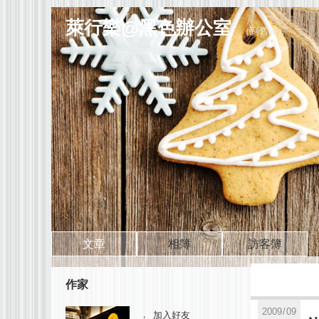
萊行樂@黑色辦公室
（
到舊版
）
文章
相簿
訪客簿
作家
2009
/
09
加入好友