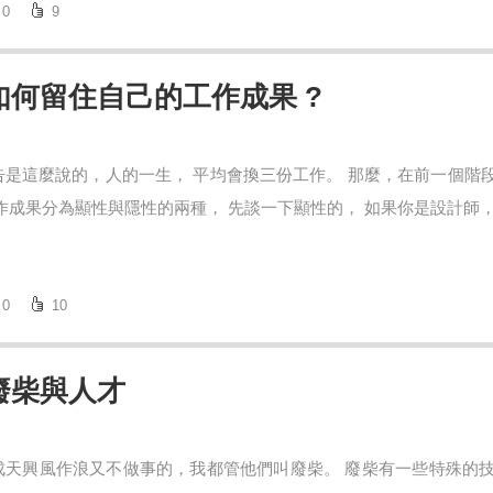
0
9
如何留住自己的工作成果 ?
告是這麼說的，人的一生， 平均會換三份工作。 那麼，在前一個階
作成果分為顯性與隱性的兩種， 先談一下顯性的， 如果你是設計師，最
0
10
廢柴與人才
成天興風作浪又不做事的，我都管他們叫廢柴。 廢柴有一些特殊的技