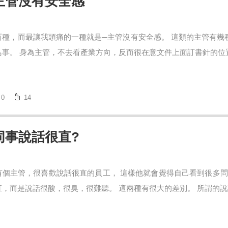
主管沒有安全感
百種，而最讓我頭痛的一種就是─主管沒有安全感。 這類的主管有幾種
事。 身為主管，不去看產業方向，反而很在意文件上面訂書針的位置與
0
14
同事說話很直?
有個主管，很喜歡說話很直的員工， 這樣他就會覺得自己看到很多問
，而是說話很酸，很臭，很難聽。 這兩種有很大的差別。 所謂的說話很