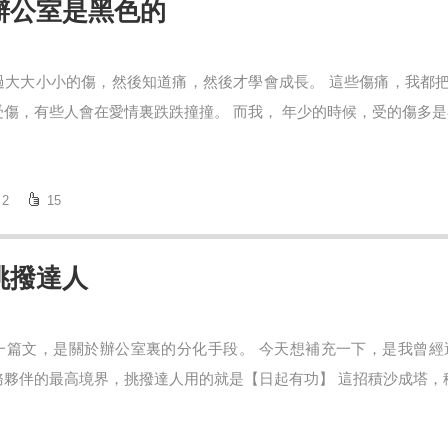
辦公室是黑色的
過大大小小的傷，然後知道痛，然後才學會成長。 這些傷痛，我都把
傷，有些人會在愛情裏跌跌撞撞。 而我， 年少的時候，受的傷多是在
2
15
挑撥達人
一篇文，是關於辦公室裏的分化手段。 今天想補充一下，是我曾經
夥伴的最高境界，挑撥達人用的就是【日起有功】 這招積沙成塔，積少