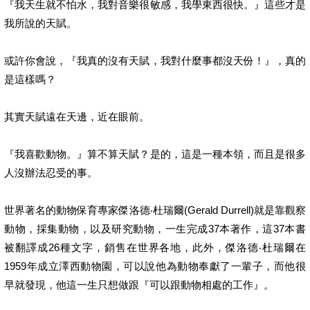
『我天生就不怕水，我對音樂很敏感，我學東西很快。』這些才是
我所說的天賦。
或許你會說，『我真的沒有天賦，我對什麼事都沒天份！』，真的
是這樣嗎？
其實天賦遠在天邊，近在眼前。
『我喜歡動物。』算不算天賦？是的，這是一種本領，而且是很多
人沒辦法忍受的事。
世界著名的動物保育專家傑洛德‧杜瑞爾(Gerald Durrell)就是靠觀察
動物，採集動物，以及研究動物，一生完成37本著作，這37本書
被翻譯成26種文字，銷售在世界各地，此外，傑洛德‧杜瑞爾在
1959年成立澤西動物園，可以說他為動物奉獻了一輩子，而他很
早就發現，他這一生只想做跟『可以跟動物相處的工作』。