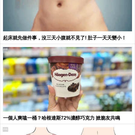
起床就先做件事，沒三天小腹就不見了! 肚子一天天變小！
PR
一個人爽嗑一桶？哈根達斯72%濃醇巧克力 掀脆友共鳴
PR