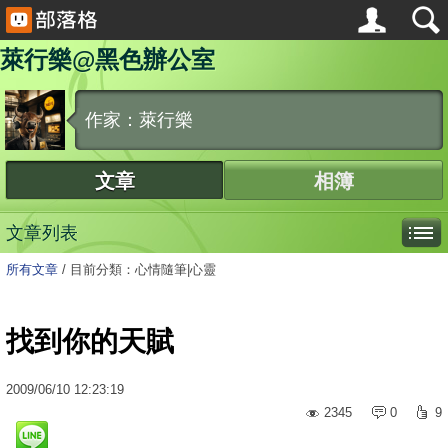
萊行樂@黑色辦公室
作家：萊行樂
文章
相簿
文章列表
所有文章
/
目前分類：心情隨筆|心靈
找到你的天賦
2009
/
06
/
10
12:23:19
2345
0
9