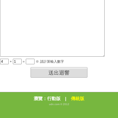
+
=
※ 請計算輸入數字
送出迴響
瀏覽：
行動版
|
傳統版
udn.com © 2012