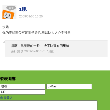
1樓.
2009
/
09
/
06
16
:
20
沒錯
你的沒錯辦公室確實是黑色,所以防人之心不可無.
是啊，黑壓壓的一片....冷不防還有回馬槍
萊行樂
於
2009
/
09
/
06
17
:
57
回覆
發表迴響
會員登入