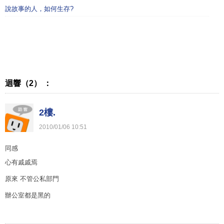
說故事的人，如何生存?
迴響（2） ：
2樓.
2010
/
01
/
06
10
:
51
同感
心有戚戚焉
原來 不管公私部門
辦公室都是黑的