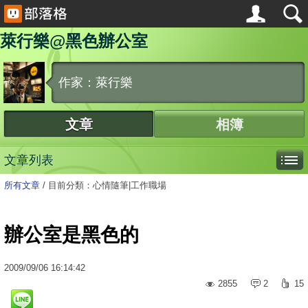
萊行樂@黑色辦公室
作家：萊行樂
文章
相簿
文章列表
所有文章
/
目前分類：心情隨筆|工作職場
辦公室是黑色的
2009
/
09
/
06
16:14:42
2855
2
15