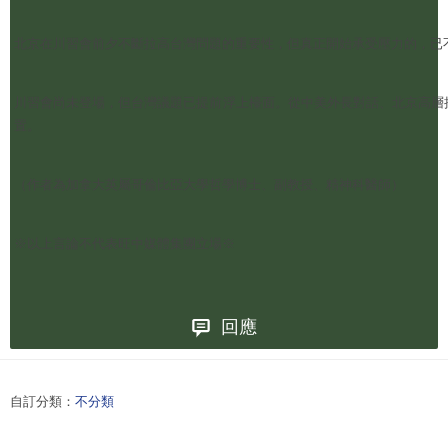
北京在川習會前夕不斷拉高台灣問題的重要性，但真正開始承受壓力的，已
川習會尚未登場，但台灣議題已提前浮上檯面。從中美外長對話、北京高層
置。
（作者為加拿大英屬哥倫比亞大學哲學博士、副教授、精神科醫師）
※以上言論不代表旺中媒體集團立場※
回應
自訂分類：
不分類