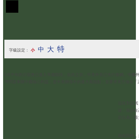
特
大
中
字級設定：
小
5月中旬的川習會已進入準備階段。在此之前，中美外長已先行接觸。中國外交部
灣問題事關中國核心利益，是中美關係中的最大風險點，並要求美方做出「
這段對話其
述，很少在
定位為「最
與此同時，