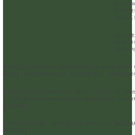
達加斯加與
瓦帝尼國王
航權系統，
在對台施壓
同步釋出十
在野勢力的
鄭麗文在北京與習近平會面後，隨後接見各國駐台使節，並透過《彭博社》
她並表示，若美方在對中互動中表達「反對台灣宣布獨立」，將與其政黨立
北京長期關注美方對台政策的語言表述，特別是「不支持台獨」與「反對
整。同時，美方在相關表述上亦曾出現變動，例如國務院曾刪除「不支持台
影響外界解讀。
台灣不僅在外部面臨壓力，在內部也開始出現不同路線的分歧。對美軍購規
仍有不同看法。