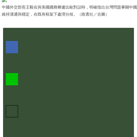
中國外交部長王毅在與美國國務卿盧比歐對話時，明確指出台灣問題事關中
維持溝通與穩定，在既有框架下處理分歧。（路透社／合圖）