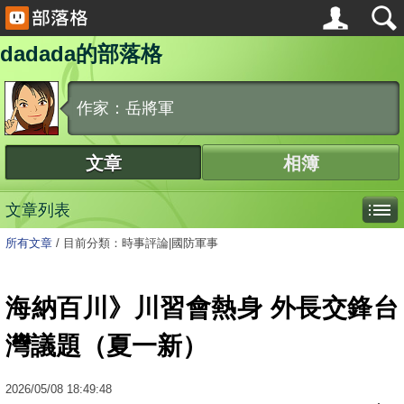
dadada的部落格
作家：岳將軍
文章
相簿
文章列表
所有文章
/
目前分類：時事評論|國防軍事
海納百川》川習會熱身 外長交鋒台
灣議題（夏一新）
2026
/
05
/
08
18:49:48