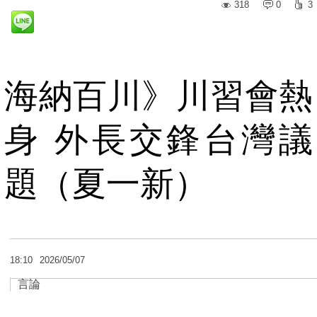
318
0
3
海納百川》川習會熱
身 外長交鋒台灣議
題（夏一新）
18:10
2026/05/07
言論