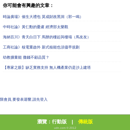
你可能會有興趣的文章：
時論廣場》催生大禮包 莫成財政黑洞（郭一鳴）
中時社論》黃仁勳的憂慮 經濟部太樂觀
海納百川》青天白日下 馬辦的樓起與樓塌（馬友友）
工商社論》核電重啟外 新式核能也須儘早規劃
幼教擴量能 撒錢不顧品質？
【專家之眼】缺乏實務支持 無人機產業仍是沙上建塔
限會員,要發表迴響,請先登入
瀏覽：
行動版
|
傳統版
udn.com © 2012