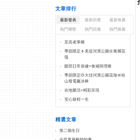
文章排行
最新發表
最新回應
最新推薦
熱門瀏覽
熱門回應
熱門推薦
至高者掌權
季節限定🌷美堤河濱公園🌼漸層花
毯
眼部日常保健×食補與理療
季節限定🌻大佳河濱公園花海🍧桂
山發電廠冰棒
在地樂活×精彩呈現
安心旅程一生
精選文章
第二個生日
全世界最暢銷的書