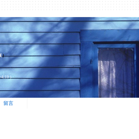
版
）
19 )
留言