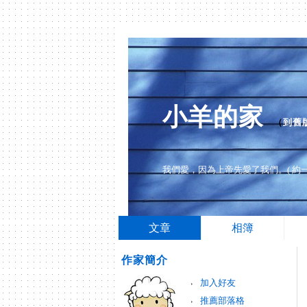
小羊的家
（
到舊
我們愛，因為上帝先愛了我們。( 約一4:
文章
相簿
作家簡介
加入好友
推薦部落格