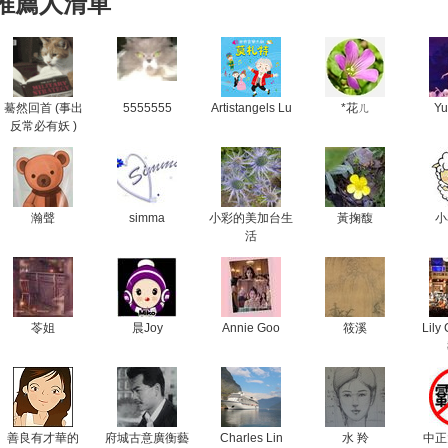
推薦人清單
驀然回首 (事出
5555555
Artistangels Lu
*花ㄦ
Yu
反常必有妖 )
瀚聲
simma
小彩的美加台生
黃掬馥
小
活
苓姐
晨Joy
Annie Goo
筱溪
Lily
善良有才華的
府城古意廣衡藝
Charles Lin
水 羚
中正