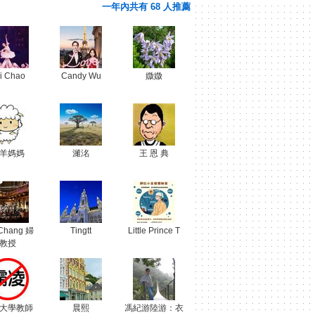
一年內共有 68 人推薦
i Chao
Candy Wu
媺媺
羊媽媽
濰洺
王 恩 典
 Chang 婦
Tingtt
Little Prince T
教授
大學教師
晨熙
馮紀游陸游：衣