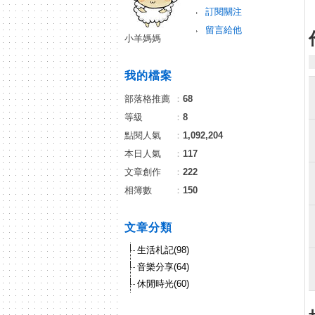
訂閱關注
留言給他
小羊媽媽
我的檔案
部落格推薦
：
68
等級
：
8
點閱人氣
：
1,092,204
本日人氣
：
117
文章創作
：
222
相簿數
：
150
文章分類
生活札記(98)
音樂分享(64)
休閒時光(60)