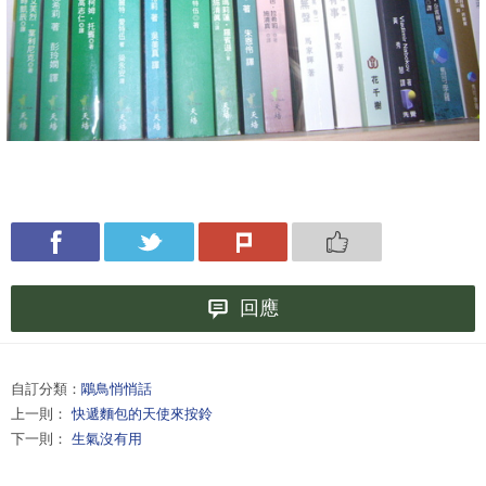
回應
自訂分類：
鷴鳥悄悄話
上一則：
快遞麵包的天使來按鈴
下一則：
生氣沒有用