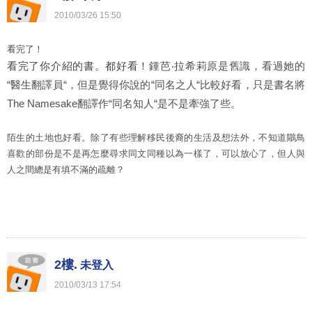
2010
/
03
/
26
15
:
50
看完了！
鍾芭‧拉希莉原是舊識，看過她的
看完了你介紹的書。都好看！
“醫生翻譯員“，但是覺得你說的“同名之人“比較好看，只是書名將
The Namesake翻譯作“同名知人“是不是牽強了些。
陌生的土地也好看。除了有些理解移民後裔的生活及想法外，不知道鷳鳥
喜歡的部份是不是再怎麼尋求同文同種以為一樣了，可以放心了，但人與
人之間總是有填不滿的疏離？
2樓.
未登入
2010
/
03
/
13
17
:
54