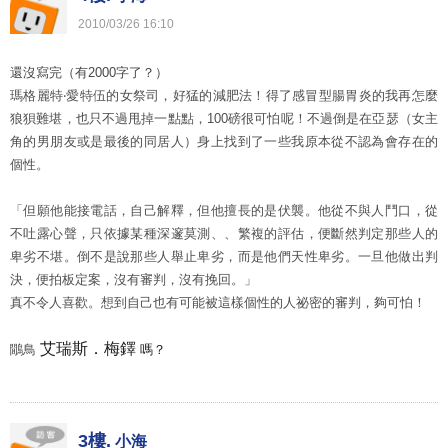
2010
/
03
/
26
16
:
10
還沒寫完（有2000字了？）
瑪格麗特‧愛特伍的女祭司，好猛的減肥法！得了感冒型腸胃炎的我再怎麼
狼狽難堪，也只不過甩掉一點點，100磅很可怕呢！不過倒是在亞瑟（女主
角的男朋友或是最後的同居人）身上找到了一些我原本從不認為會存在的
個性。
「但願他能接電話，自己解釋，但他擅長的是伏襲。他從不與人鬥口，從
不吐露心聲，只依據某種深邃莫測、、繁複的評估，便斷然判定那些人的
卑劣不堪。倒不是說那些人舉止卑劣，而是他們天性卑劣。一旦他做出判
決，便拍板定案，沒有審判，沒有挽回。」
真不令人喜歡。想到自己也有可能被這樣個性的人祕密的審判，夠可怕！
艾瑞斯．梅鐸
鷳鳥
嗎？
3樓.
小海