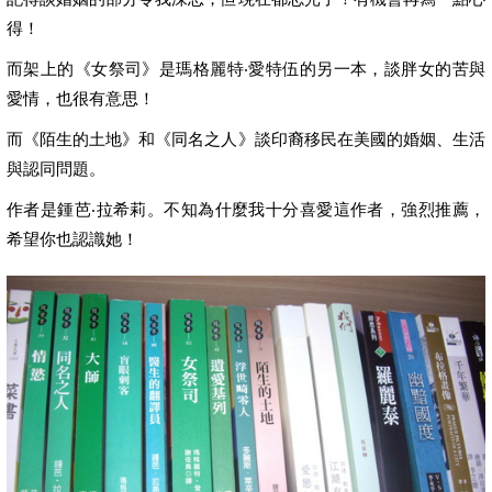
得！
而架上的《女祭司》是瑪格麗特‧愛特伍的另一本，談胖女的苦與
愛情，也很有意思！
而《陌生的土地》和《同名之人》談印裔移民在美國的婚姻、生活
與認同問題。
作者是鍾芭‧拉希莉。不知為什麼我十分喜愛這作者，強烈推薦，
希望你也認識她！