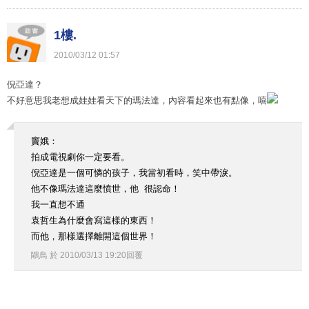
1樓.
2010
/
03
/
12
01
:
57
倪亞達？
不好意思我老想成娃娃看天下的瑪法達，內容看起來也有點像，嘻
竇娥：
拍成電視劇你一定要看。
倪亞達是一個可憐的孩子，我當初看時，笑中帶淚。
他不像瑪法達這麼憤世，他 很認命！
我一直想不通
袁哲生為什麼會寫這樣的東西！
而他，那樣選擇離開這個世界！
鷴鳥
於
2010
/
03
/
13
19
:
20
回覆