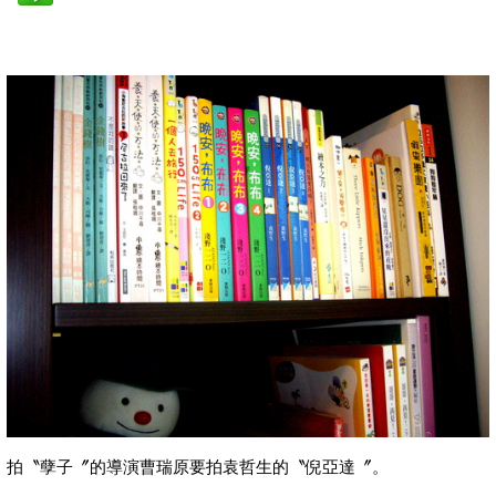
拍〝孽子〞的導演曹瑞原要拍袁哲生的〝倪亞達〞。