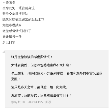
不要哀傷
生命的河一逕往前奔流
悲欣交集載浮載沈
隱伏的暗礁激盪出的點點水花
如觀春櫻繽紛
微微感傷惆悵就好了
旅途風景一般
所以日常
確是微微淡淡的感傷與惆悵！
大地在復甦，但忽冷忽熱地讓我不太舒適！
早上醒來，期待的陽光不知躲到哪裡，春雨和意外的春雷又讓我
驚醒：
這只是春天之常，後母臉，她一向如此。
謝謝你，我的好友，我會繼續過尋常日子！
鷴鳥
於
2010
/
03
/
13
19
:
28
回覆