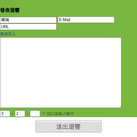
發表迴響
會員登入
+
=
※ 請計算輸入數字
送出迴響