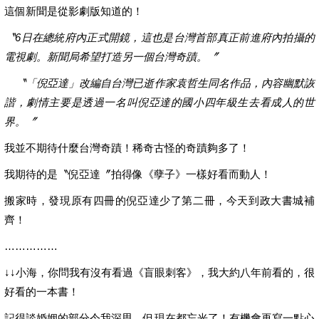
這個新聞是從影劇版知道的！
〝6日在總統府內正式開鏡，這也是台灣首部真正前進府內拍攝的
電視劇。新聞局希望打造另一個台灣奇蹟。〞
〝「倪亞達」改編自台灣已逝作家袁哲生同名作品，內容幽默詼
諧，劇情主要是透過一名叫倪亞達的國小四年級生去看成人的世
界。〞
我並不期待什麼台灣奇蹟！稀奇古怪的奇蹟夠多了！
我期待的是〝倪亞達〞拍得像《孽子》一樣好看而動人！
搬家時，發現原有四冊的倪亞達少了第二冊，今天到政大書城補
齊！
……………
↓↓小海，你問我有沒有看過《盲眼刺客》，我大約八年前看的，很
好看的一本書！
記得談婚姻的部分令我深思，但現在都忘光了！有機會再寫一點心