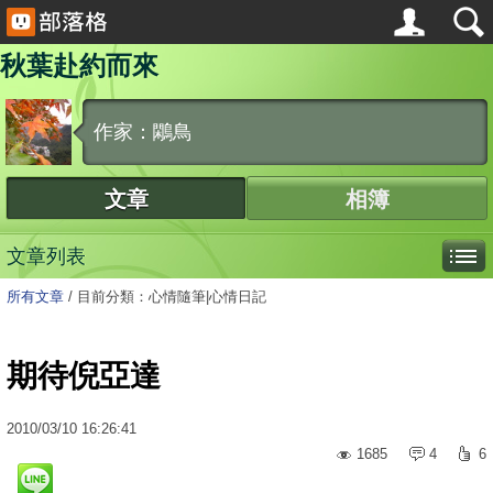
秋葉赴約而來
作家：鷴鳥
文章
相簿
文章列表
所有文章
/
目前分類：心情隨筆|心情日記
期待倪亞達
2010
/
03
/
10
16:26:41
1685
4
6