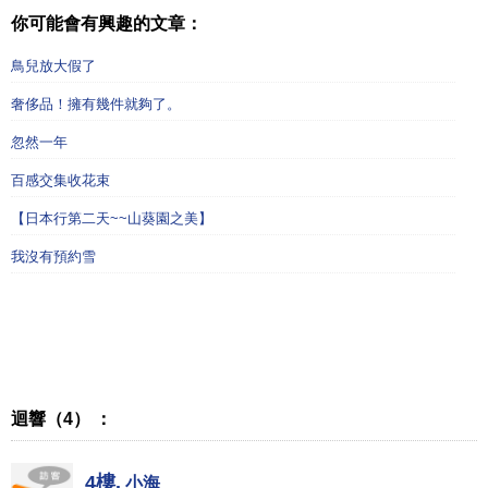
你可能會有興趣的文章：
鳥兒放大假了
奢侈品！擁有幾件就夠了。
忽然一年
百感交集收花束
【日本行第二天~~山葵園之美】
我沒有預約雪
迴響（4） ：
4樓.
小海