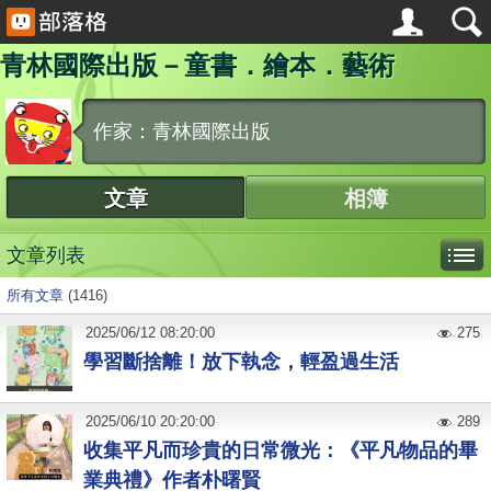
青林國際出版－童書．繪本．藝術
作家：青林國際出版
文章
相簿
文章列表
所有文章
(1416)
2025
/
06
/
12
08:20:00
275
學習斷捨離！放下執念，輕盈過生活
2025
/
06
/
10
20:20:00
289
收集平凡而珍貴的日常微光：《平凡物品的畢
業典禮》作者朴曙賢