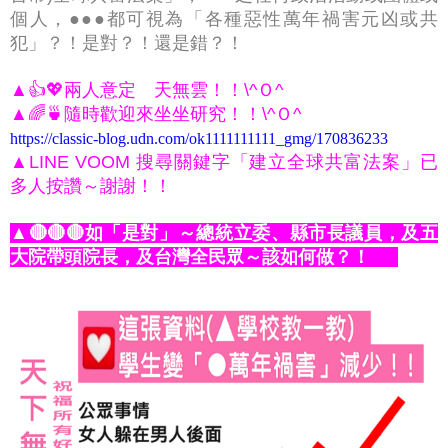
個人，●●●都可視為「各種惡性萬年禍害元凶或共
犯」？！是對？！還是錯？！
▲👍💖兩人意定 天無雲！！\^Ｏ^
▲🌈🍵隨時歡迎來坐坐研究！！\^Ｏ^
https://classic-blog.udn.com/ok1111111111_gmg/170836233
▲LINE VOOM 搜尋關鍵字「建立全球共富法案」已
多人按讚～謝謝！！
▲🔴🔴🔴如「是對」～總統立委、縣市長議員，及五
大院帶頭院長，及台灣全民眾～該如何做？！