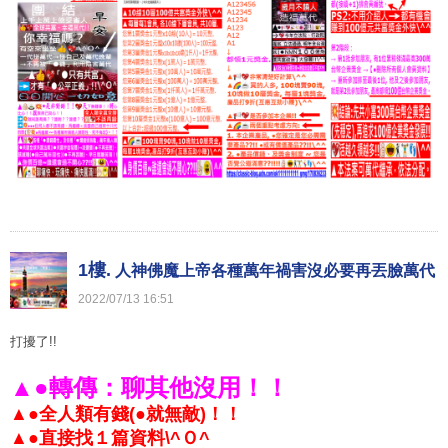
1樓.
人神佛魔上帝各種萬年禍害沒必要再丟臉萬代
2022
/
07
/
13
16
:
51
打擾了!!
A0056
▲●轉傳：聊其他沒用！！
▲●全人類有錢(●就無敵)！！
▲●直接找１篇資料\^Ｏ^