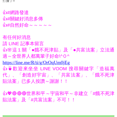
打擾了!!
A000062
👍#網路發達
👍#關鍵好消息多傳
👍#自然好命～～～～～
有任何好消息
請 LINE 記事本留言
👍🌸這１關「●餓不死津貼」及「●共富法案」立法通
過～全世界人都萬輩子好命\^Ｏ^
https://line.me/R/ti/g/OrOqUm0jEg
👍🍵歡迎來坐坐 LINE VOOM 搜尋關鍵字「造福萬
代」、「創造好宇宙」、「共富法案」、「餓不死津
貼法案」已多人按讚～謝謝！！
👍💖🔴🔴🔴世界和平～宇宙和平～非建立「#餓不死津
貼法案」及「#共富法案」不可！！