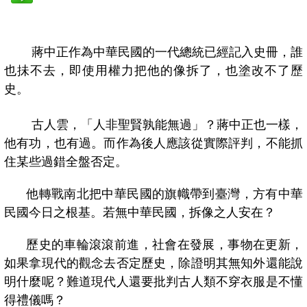
蔣中正作為中華民國的一代總統已經記入史冊，誰
也抺不去，即使用權力把他的像拆了，也塗改不了歷
史。
古人雲，「人非聖賢孰能無過」？蔣中正也一樣，
他有功，也有過。而作為後人應該從實際評判，不能抓
住某些過錯全盤否定。
他轉戰南北把中華民國的旗幟帶到臺灣，方有中華
民國今日之根基。若無中華民國，拆像之人安在？
歷史的車輪滾滾前進，社會在發展，事物在更新，
如果拿現代的觀念去否定歷史，除證明其無知外還能說
明什麼呢？難道現代人還要批判古人類不穿衣服是不懂
得禮儀嗎？