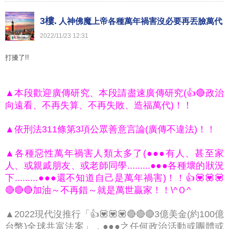
3樓.
人神佛魔上帝各種萬年禍害沒必要再丟臉萬代
2022
/
11
/
23
12
:
31
打擾了!!
000066A
▲本段歡迎廣傳研究、本段請盡速廣傳研究(👍🔴政治
向遠看、不再失算、不再失敗、造福萬代)！！
▲依刑法311條第3項公眾善意言論(廣傳不違法)！！
▲各種惡性萬年禍害人類太多了(●●●有人、甚至家
人、或親戚朋友、或老師同學.........●●●各種壞的狀況
下.........●●●還不知道自己是萬年禍害)！！👍💟💟💟
🔴🔴🔴加油～不再錯～就是萬世贏家！！\^Ｏ^
▲2022現代沒推行「👍💟💟💟🔴🔴🔴3億美金(約100億
台幣)全球共富法案」，●●●之任何政治活動或團體或