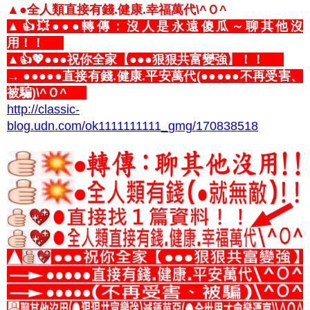
▲●全人類直接有錢.健康.幸福萬代\^Ｏ^
▲👍💥●●●轉傳：沒人是永遠傻瓜～聊其他沒
用！！
▲👍💖●●●祝你全家【●●●狠狠共富變強】！！
→ ●●●●●直接有錢.健康.平安萬代(●●●●●不再受害、
被騙)\^Ｏ^
http://classic-
blog.udn.com/ok1111111111_gmg/170838518