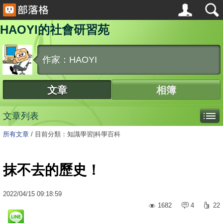
HAOYI的社會研習苑
作家：HAOYI
文章
相簿
文章列表
所有文章
/
目前分類：知識學習|科學百科
抹不去的歷史！
2022
/
04
/
15
09:18:59
1682
4
22