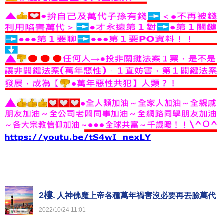
2樓.
人神佛魔上帝各種萬年禍害沒必要再丟臉萬代
2022
/
10
/
24
11
:
01