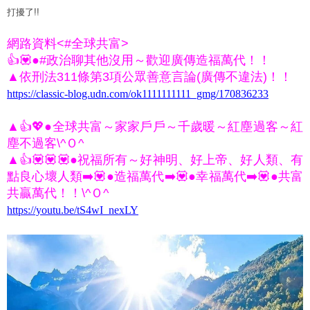
打擾了!!
網路資料<#全球共富>
0058
👍💟●#政治聊其他沒用～歡迎廣傳造福萬代！！
▲依刑法311條第3項公眾善意言論(廣傳不違法)！！
https://classic-blog.udn.com/ok1111111111_gmg/170836233
▲👍💖●全球共富～家家戶戶～千歲暖～紅塵過客～紅
塵不過客\^Ｏ^
▲👍💟💟💟●祝福所有～好神明、好上帝、好人類、有
點良心壞人類➡️💟●造福萬代➡️💟●幸福萬代➡️💟●共富
共贏萬代！！\^Ｏ^
https://youtu.be/tS4wI_nexLY