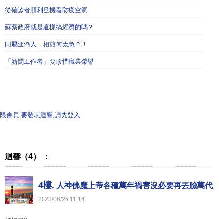
從確診者順利登機看防疫空洞
蘇蔡政府就是這樣搞經濟的嗎？
同屬亚裔人，相煎何太急？！
「新聞工作者」要珍惜職業榮譽
限會員,要發表迴響,請先登入
迴響（4） ：
4樓.
人神佛魔上帝各種萬年禍害沒必要再丟臉萬代
2023
/
06
/
26
11
:
14