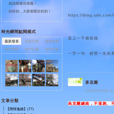
就這樣被你蒸服！
好好的，大家都要好好的！
https://blog.udn.co
時光瞬間點閱模式
送上一千個祝福
最新發表
最新回應
最新推薦
熱門瀏覽
熱門回應
熱門推薦
一字一句 經營一生的
茶花園
2022
/
03
/
08
1
文章分類
烏克蘭總統，不落跑、
【閒情逸緻】(77)