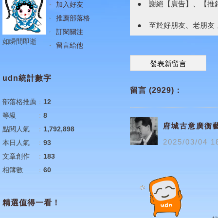
● 謝絕【廣告】、【推
加入好友
推薦部落格
● 至於好朋友、老朋友
訂閱關注
如瞬間即逝
留言給他
發表新留言
udn統計數字
留言 (2929)：
部落格推薦
：
12
等級
：
8
府城古意廣衡
點閱人氣
：
1,792,898
2025
/
03
/
04
1
本日人氣
：
93
文章創作
：
183
相簿數
：
60
精選值得一看！