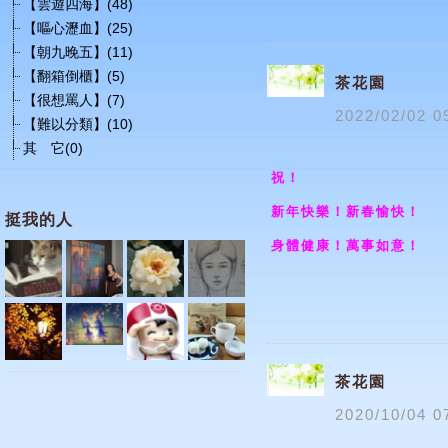
【雲遊四海】(48)
【嘔心瀝血】(25)
【朝九晚五】(11)
【翻箱倒櫃】(5)
茶花園
【很想罵人】(7)
2022
/
02
/
02
0
【難以分類】(10)
其 它(0)
祝！
新年快樂！新春愉快！
挺我的人
身體健康！萬事如意！
茶花園
2020
/
10
/
04
0