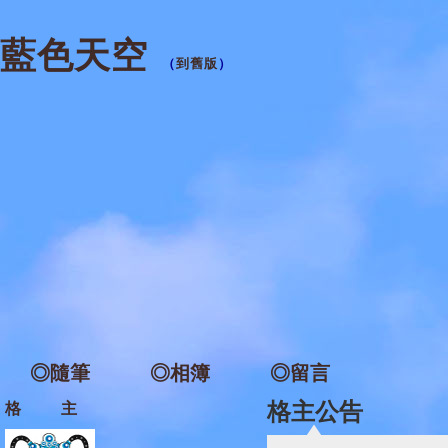
藍色天空
（
到舊版
）
◎隨筆
◎相簿
◎留言
格主公告
格 主