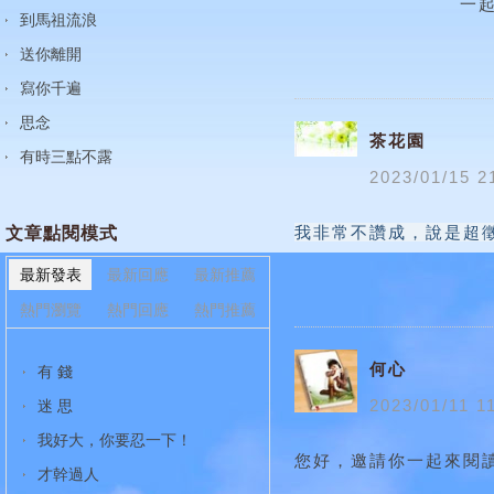
一
到馬祖流浪
送你離開
寫你千遍
思念
茶花園
有時三點不露
2023
/
01
/
15
2
我非常不讚成，說是超
文章點閱模式
最新發表
最新回應
最新推薦
熱門瀏覽
熱門回應
熱門推薦
何心
有 錢
2023
/
01
/
11
1
迷 思
我好大，你要忍一下！
您好，邀請你一起來閱
才幹過人