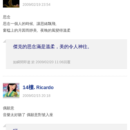
2009
/
02
/
19
23
:
54
思念
思念一個人的時候, 讓思緒飄飛,
窗櫺上的月因而靜美, 夜晚的風變得溫柔
傑克的思念滿是溫柔，美的令人神往。
如瞬間即逝
於
2009
/
02
/
20
11
:
06
回覆
14樓.
Ricardo
2009
/
02
/
15
20
:
18
偶願意
音樂太好聽了 偶願意對號入座