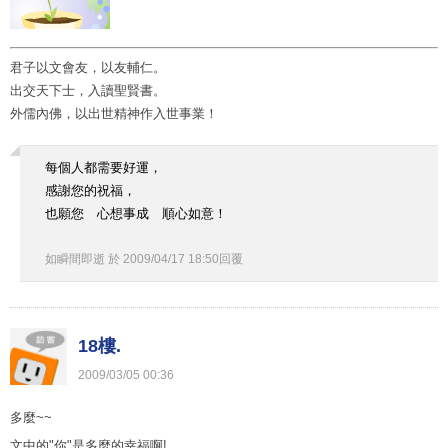
君子以文會友，以友輔仁。
出交天下士，入讀聖賢書。
外儒內佛，以出世精神作入世事業！
每個人都需要好運，
感謝您的祝福，
也願您 心想事成 順心如意！
如瞬間即逝
於
2009
/
04
/
17
18
:
50
回覆
18樓.
2009
/
03
/
05
00
:
36
多麼~~
文中的"你"是多麼的幸福啊!