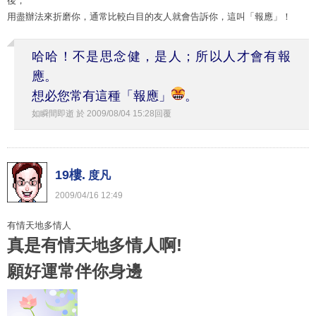
後，
用盡辦法來折磨你，通常比較白目的友人就會告訴你，這叫「報應」！
哈哈！不是思念健，是人；所以人才會有報
應。
想必您常有這種「報應」
。
如瞬間即逝
於
2009
/
08
/
04
15
:
28
回覆
19樓.
度凡
2009
/
04
/
16
12
:
49
有情天地多情人
真是有情天地多情人啊!
願好運常伴你身邊