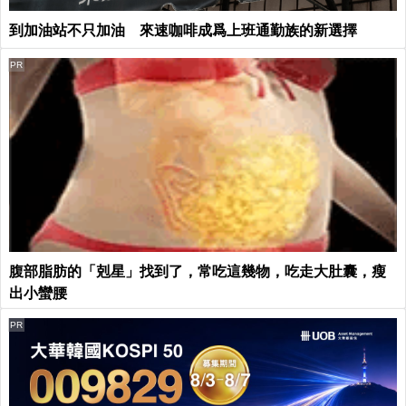
到加油站不只加油 來速咖啡成爲上班通勤族的新選擇
PR
腹部脂肪的「剋星」找到了，常吃這幾物，吃走大肚囊，瘦
出小蠻腰
PR