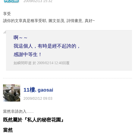
2009
/
02
/
13
15
:
32
享受
讀你的文章真是種享受耶, 圖文並茂, 詩情畫意, 真好~
啊～～
我這個人，有時是經不起誇的，
感謝中等生！
如瞬間即逝
於
2009
/
02
/
14
12
:
40
回覆
11樓.
gaosai
2009
/
02
/
12
09
:
03
當然非請勿入......
既然屬於『私人的秘密花園』
當然