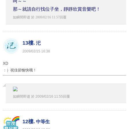
呵～～
那～就請自行找位子坐，靜靜欣賞音樂吧！
如瞬間即逝
於
2009
/
02
/
16
11
:
57
回覆
13樓.
汜
2009
/
02
/
15
16
:
38
XD
：）祝佳節愉快哦！
如瞬間即逝
於
2009
/
02
/
16
11
:
55
回覆
12樓.
中等生