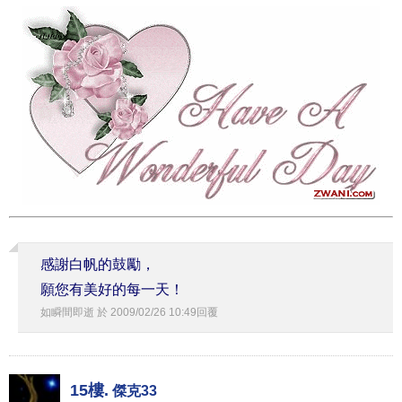
感謝白帆的鼓勵，
願您有美好的每一天！
如瞬間即逝
於
2009
/
02
/
26
10
:
49
回覆
15樓.
傑克33