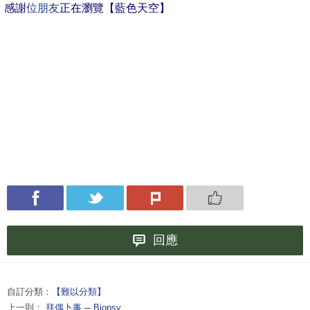
感謝
位朋友
正在瀏覽【藍色天空】
回應
自訂分類：
【難以分類】
上一則：
拜偶卜事 ─ Biopsy