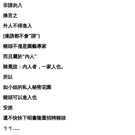
非請勿入
換言之
外人不得進入
(連請都不會"請")
豬頭不僅是園藝專家
而且屬於"內人"
豬熹說：內人者，一家人也。
所以
如小姐的私人秘密花園
豬頭可以進入也
安抓
還不快快下昭書隆重招聘豬頭
ㄎㄎ......