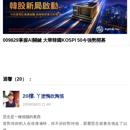
009829掌握AI關鍵 大華韓國KOSPI 50今強勢開募
迴響（20） ：
20樓.
丫塗鴨吹陶笛
2009
/
08
/
03
21
:
49
思念是一種很賤的東西
當對你好的人在你身邊時，你不好好對待他，那麼思念就會在他走了以