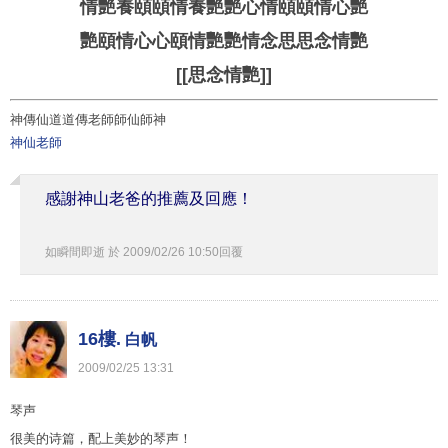
情艷養頤頤情養艷艷心情頤頤情心艷
艷頤情
心心頤情艷艷情念思思念情艷
[[思念情艷]]
神傳仙道道傳老師師仙師神
神仙老師
感謝神山老爸的推薦及回應！
如瞬間即逝
於
2009
/
02
/
26
10
:
50
回覆
16樓.
白帆
2009
/
02
/
25
13
:
31
琴声
很美的诗篇，配上美妙的琴声！