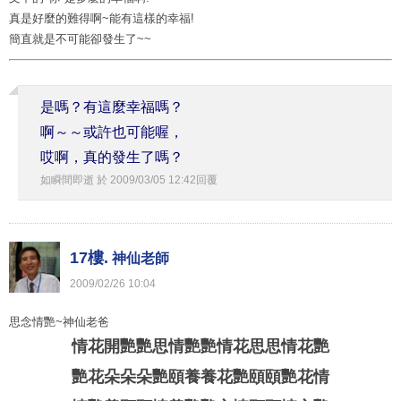
真是好麼的難得啊~能有這樣的幸福!
簡直就是不可能卻發生了~~
是嗎？有這麼幸福嗎？
啊～～或許也可能喔，
哎啊，真的發生了嗎？
如瞬間即逝
於
2009
/
03
/
05
12
:
42
回覆
17樓.
神仙老師
2009
/
02
/
26
10
:
04
思念情艷~神仙老爸
情花開艷艷思情艷艷情花思思情花艷
艷花朵朵朵艷頤養養花艷頤頤艷花情