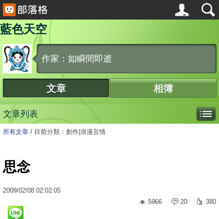
藍色天空
作家：如瞬間即逝
文章
相簿
文章列表
所有文章
/
目前分類：創作|浪漫言情
思念
2009
/
02
/
08
02:02:05
5966
20
380