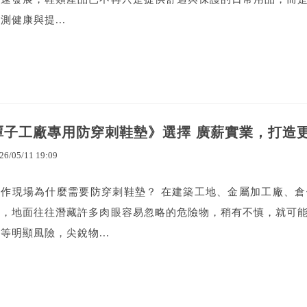
測健康與提...
潭子工廠專用防穿刺鞋墊》選擇 廣薪實業，打造更
26
/
05
/
11
19
:
09
工作現場為什麼需要防穿刺鞋墊？ 在建築工地、金屬加工廠、
中，地面往往潛藏許多肉眼容易忽略的危險物，稍有不慎，就可
等明顯風險，尖銳物...