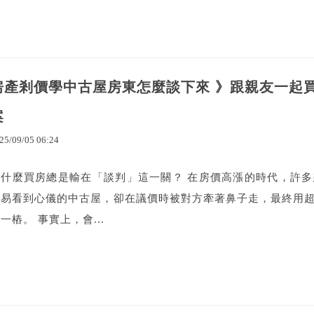
房產剎價學中古屋房東怎麼談下來 》跟親友一起
案
25
/
09
/
05
06
:
24
為什麼買房總是輸在「談判」這一關？ 在房價高漲的時代，許
容易看到心儀的中古屋，卻在議價時被對方牽著鼻子走，最終用
一樁。 事實上，會...