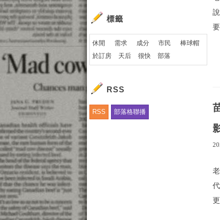
標籤
要
休閒
需求
成分
市民
棒球帽
於訂房
天后
很快
部落
RSS
RSS
部落格聯播
20
更