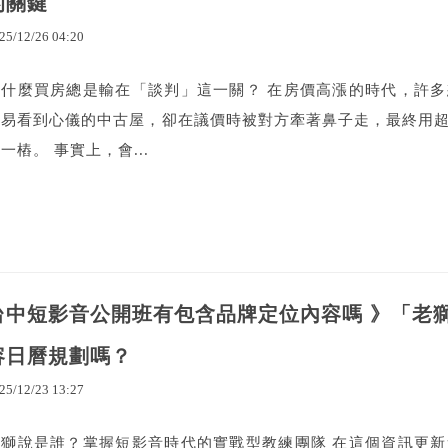
的關鍵
25
/
12
/
26
04
:
20
為什麼買房總是輸在「談判」這一關？ 在房價高漲的時代，許
容易看到心儀的中古屋，卻在議價時被對方牽著鼻子走，最終用
一樁。 事實上，會...
台中短影音公開班有包含品牌定位內容嗎 》「老
容日曆規劃嗎？
25
/
12
/
23
13
:
27
老獅說是誰？掌握短影音時代的實戰型教練團隊 在這個資訊更