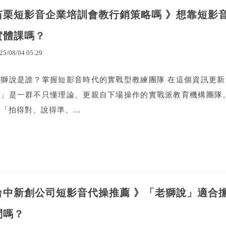
苗栗短影音企業培訓會教行銷策略嗎 》想靠短影
實體課嗎？
25
/
08
/
04
05
:
29
老獅說是誰？掌握短影音時代的實戰型教練團隊 在這個資訊更
說」是一群不只懂理論、更親自下場操作的實戰派教育機構團隊
「拍得對、說得準、...
台中新創公司短影音代操推薦 》「老獅說」適合
問嗎？