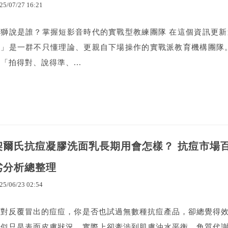
25
/
07
/
27
16
:
21
老獅說是誰？掌握短影音時代的實戰型教練團隊 在這個資訊更
說」是一群不只懂理論、更親自下場操作的實戰派教育機構團隊
「拍得對、說得準、...
契爾氏抗痘凝膠洗面乳長期用會怎樣？ 抗痘市場百
劣分析總整理
25
/
06
/
23
02
:
54
面對反覆冒出的痘痘，你是否也試過無數種抗痘產品，卻總覺得
看似只是表面皮膚狀況，實際上卻牽涉到肌膚油水平衡、角質代