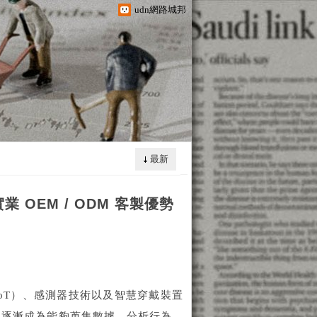
udn網路城邦
最新
OEM / ODM 客製優勢
IoT）、感測器技術以及智慧穿戴裝置
是逐漸成為能夠蒐集數據、分析行為、