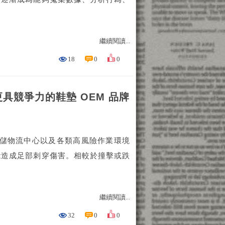
繼續閱讀...
18
0
0
具競爭力的鞋墊 OEM 品牌
倉儲物流中心以及各類高風險作業環境
能造成足部刺穿傷害。相較於撞擊或跌
繼續閱讀...
32
0
0