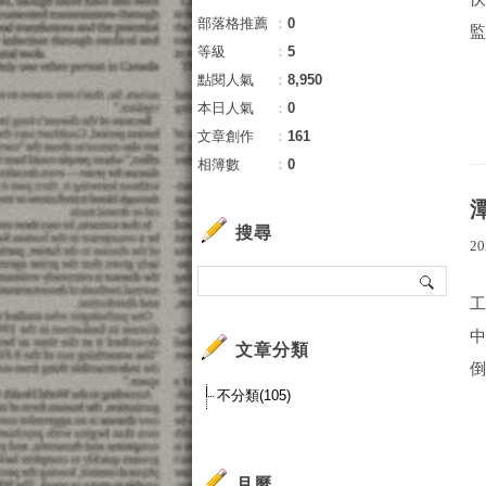
部落格推薦
：
0
監
等級
：
5
點閱人氣
：
8,950
本日人氣
：
0
文章創作
：
161
相簿數
：
0
搜尋
20
文章分類
倒
不分類(105)
月曆