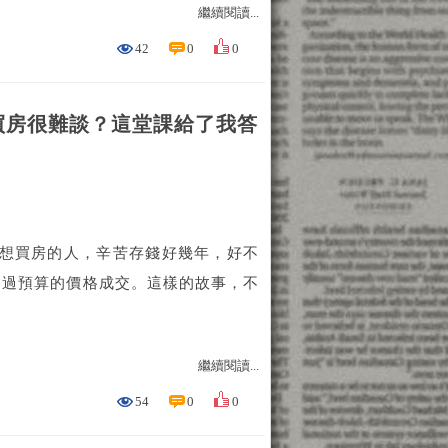
繼續閱讀...
42
0
0
買房很難談？這堂課給了我答
多想買房的人，辛苦存錢好幾年，好不
超過預算的價格成交。這樣的故事，不
繼續閱讀...
54
0
0