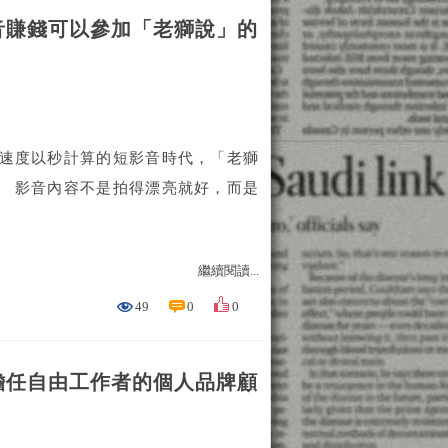
音賺錢可以參加「老獅說」的
新速度以秒計算的短影音時代，「老獅
。 影音內容不是拍得漂亮就好，而是
繼續閱讀...
49
0
0
擔任自由工作者的個人品牌顧