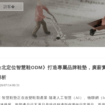
訪客�
台北定位智慧鞋ODM》打造專屬品牌鞋墊，廣薪實業 
解析
26
/
07
/
14
00
:
51
I 智慧鞋墊正在改變鞋類產業 隨著人工智慧（AI）、物聯網（
快速發展，鞋類產品已不再只是提供舒適與保護的日常用品，而