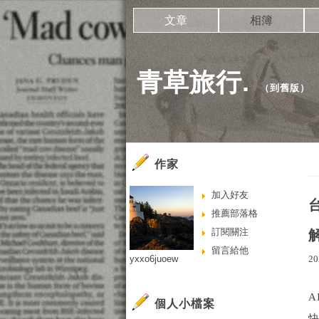
文章
相簿
青草旅行.
（
到舊版
）
作家
加入好友
推薦部落格
訂閱關注
留言給他
yxxo6juoew
20
A
個人小檔案