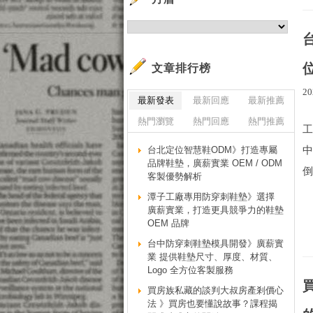
文章排行榜
20
最新發表
最新回應
最新推薦
熱門瀏覽
熱門回應
熱門推薦
台北定位智慧鞋ODM》打造專屬
品牌鞋墊，廣薪實業 OEM / ODM
倒
客製優勢解析
潭子工廠專用防穿刺鞋墊》選擇
廣薪實業，打造更具競爭力的鞋墊
OEM 品牌
台中防穿刺鞋墊模具開發》廣薪實
業 提供鞋墊尺寸、厚度、材質、
Logo 全方位客製服務
買房族私藏的談判大叔房產剎價心
法 》買房也要懂說故事？課程揭