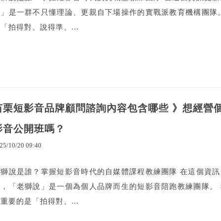
說」是一群不只懂理論、更親自下場操作的實戰派教育機構團隊
「拍得對、說得準、...
苗栗短影音品牌顧問諮詢內容包含哪些 》想經營
影音公開班嗎？
25
/
10
/
20
09
:
40
老獅說是誰？掌握短影音時代的自媒體課程教練團隊 在這個資
代，「老獅說」是一個為個人品牌而生的短影音陪跑教練團隊。
重要的是「拍得對、...