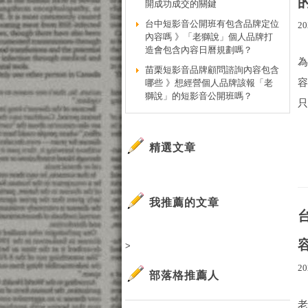
開成功成交的關鍵
台中短影音公開班有包含品牌定位
20
內容嗎 》「老獅說」個人品牌打
造會包含內容日曆規劃嗎？
苗栗短影音品牌顧問諮詢內容包含
哪些 》想經營個人品牌該報「老
獅說」的短影音公開班嗎？
只
精選文章
我推薦的文章
>
20
部落格推薦人