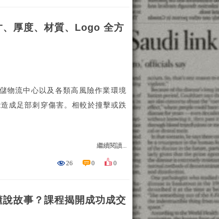
、厚度、材質、Logo 全方
倉儲物流中心以及各類高風險作業環境
能造成足部刺穿傷害。相較於撞擊或跌
繼續閱讀...
26
0
0
懂說故事？課程揭開成功成交