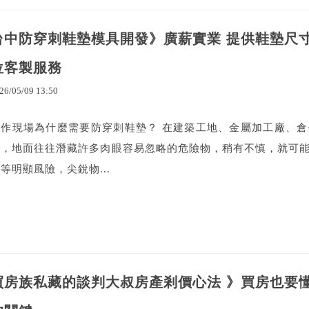
台中防穿刺鞋墊模具開發》廣薪實業 提供鞋墊尺寸
位客製服務
26
/
05
/
09
13
:
50
工作現場為什麼需要防穿刺鞋墊？ 在建築工地、金屬加工廠、
中，地面往往潛藏許多肉眼容易忽略的危險物，稍有不慎，就可
等明顯風險，尖銳物...
買房族私藏的談判大叔房產剎價心法 》買房也要