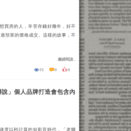
多想買房的人，辛苦存錢好幾年，好不
超過預算的價格成交。這樣的故事，不
繼續閱讀...
53
0
0
獅說」個人品牌打造會包含內
新速度以秒計算的短影音時代，「老獅