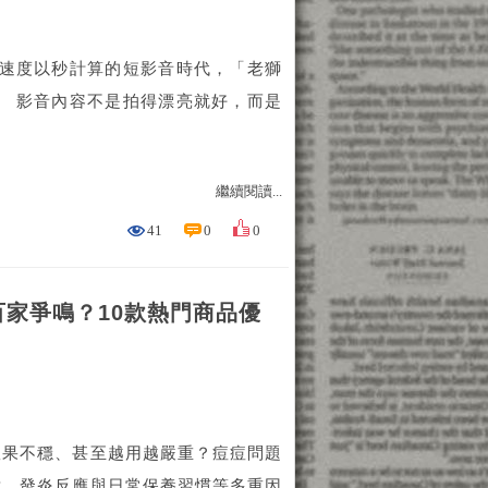
新速度以秒計算的短影音時代，「老獅
。 影音內容不是拍得漂亮就好，而是
繼續閱讀...
41
0
0
家爭鳴？10款熱門商品優
效果不穩、甚至越用越嚴重？痘痘問題
謝、發炎反應與日常保養習慣等多重因