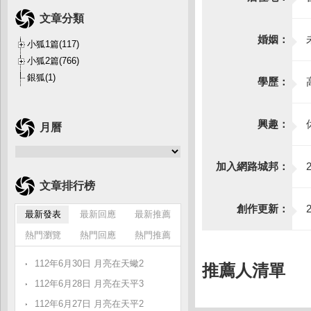
文章分類
婚姻：
小狐1篇(117)
小狐2篇(766)
銀狐(1)
學歷：
興趣：
月曆
加入網路城邦：
2
文章排行榜
創作更新：
2
最新發表
最新回應
最新推薦
熱門瀏覽
熱門回應
熱門推薦
112年6月30日 月亮在天蠍2
推薦人清單
112年6月28日 月亮在天平3
112年6月27日 月亮在天平2