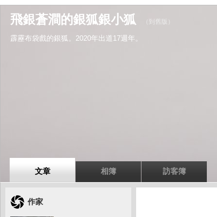
飛銀蒼澗的銀狐銀小狐
（
到舊版
）
霹靂布袋戲的銀狐。2020年出道17週年。
文章
相簿
訪客簿
作家