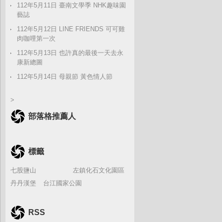
112年5月11日 臺南文學季 NHK趣味園
藝誌
112年5月12日 LINE FRIENDS 可可雞
肉咖哩第一次
112年5月13日 也許真的最後一天去永
康新總圖
112年5月14日 母親節 黃色情人節
>
部落格推薦人
標籤
七股鹽山
左鎮化石文化園區
丹丹漢堡
台江國家公園
RSS