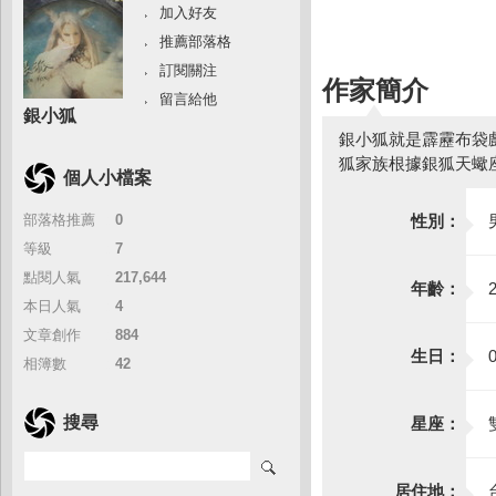
加入好友
推薦部落格
訂閱關注
作家簡介
留言給他
銀小狐
銀小狐就是霹靂布袋
狐家族根據銀狐天蠍座
個人小檔案
部落格推薦
：
0
性別：
等級
：
7
點閱人氣
：
217,644
年齡：
本日人氣
：
4
文章創作
：
884
生日：
相簿數
：
42
搜尋
星座：
居住地：