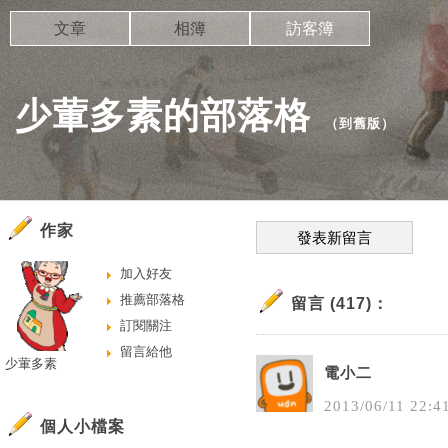
文章
相簿
訪客簿
少葷多素的部落格
（
到舊版
）
作家
發表新留言
加入好友
推薦部落格
留言 (417)：
訂閱關注
留言給他
少葷多素
電小二
2013
/
06
/
11
22
:
4
個人小檔案