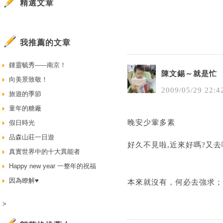
精選文章
我推薦的文章
鍾靈毓秀------南京！
陳文錫～就是忙
向美景致敬！
2009
/
05
/
29
22
:
4
旅遊的季節
童年的糖廠
晚安少葷多素
假日時光
品森山莊一日遊
好久不見啦,近來好嗎?又去
真實世界中的十大異能者
Happy new year 一整年的祝福
因為瞭解♥
本來就沒有，何必去強求；
>