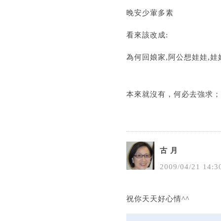
晚安少葷多素
看來該改成:
為何回娘家,阿公想娃娃,娃
本來就沒有，何必去強求；
古 月
2009
/
04
/
21
14
:
3
祝你天天好心情^^