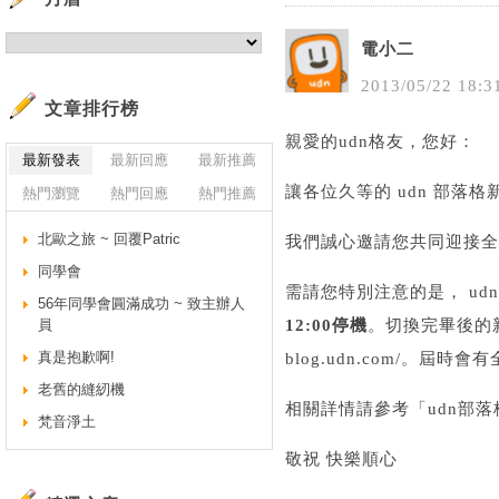
電小二
2013
/
05
/
22
18
:
3
文章排行榜
親愛的udn格友，您好：
最新發表
最新回應
最新推薦
讓各位久等的 udn 部落
熱門瀏覽
熱門回應
熱門推薦
北歐之旅 ~ 回覆Patric
我們誠心邀請您共同迎接全
同學會
需請您特別注意的是， u
56年同學會圓滿成功 ~ 致主辦人
員
12:00停機
。切換完畢後的新版網址
真是抱歉啊!
blog.udn.com/。
老舊的縫紉機
相關詳情請參考「
udn部
梵音淨土
敬祝 快樂順心