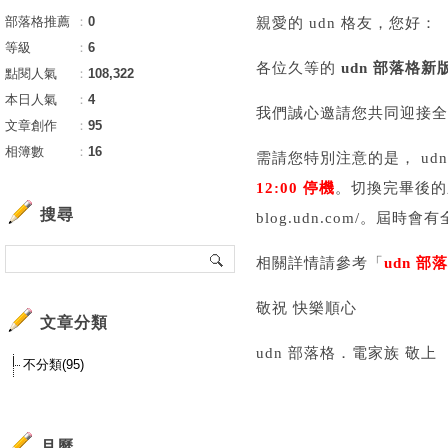
部落格推薦
：
0
親愛的 udn 格友，您好：
等級
：
6
各位久等的
udn 部落格新
點閱人氣
：
108,322
本日人氣
：
4
我們誠心邀請您共同迎接全新
文章創作
：
95
相簿數
：
16
需請您特別注意的是， u
12:00 停機
。切換完畢後的新版網
搜尋
blog.udn.com/。
相關詳情請參考「
udn 
敬祝 快樂順心
文章分類
udn 部落格．電家族 敬上
不分類(95)
月曆