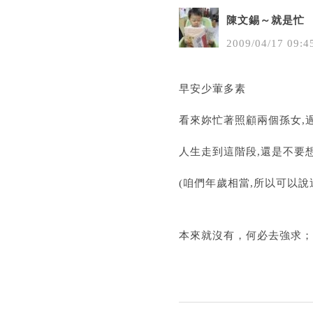
陳文錫～就是忙
2009
/
04
/
17
09
:
4
早安少葷多素
看來妳忙著照顧兩個孫女,過
人生走到這階段,還是不要想太
(咱們年歲相當,所以可以說這
本來就沒有，何必去強求；