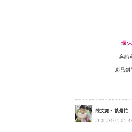
環
真誠
廖兄創
陳文錫～就是忙
2009
/
04
/
21
21
:
3