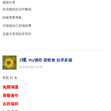
謝謝分享
在現實的生活中翻滾
的確需要勇氣
才能做自己想做的事
這篇文章寫的非常好
2樓.
thy慎吃 節飲食 自求多福
2011
/
02
/
05
12
:
37
祝賀 好 友
兔開鴻運
喜樂連年
吉祥瑞祥