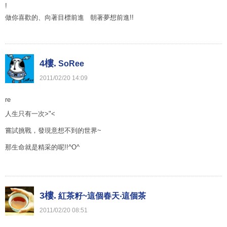
!
做你喜歡的、向著目標前進 朝著夢想前進!!
4樓.
SoRee
2011
/
02
/
20
14
:
09
re
人生只有一次>"<
嘗試挑戰，發現意想不到的世界~
那生命就是精采的呢!!^O^
3樓.
紅茶籽~這個春天‧這個茶
2011
/
02
/
20
08
:
51