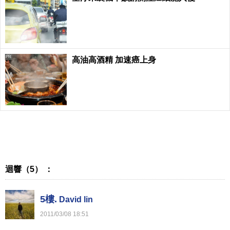
PR
高油高酒精 加速癌上身
迴響（5） ：
5樓.
David lin
2011
/
03
/
08
18
:
51