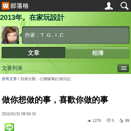
2013年。在家玩設計
作家：T .G . I .C
文章
相簿
文章列表
所有文章
/
目前分類：心情隨筆|心情日記
做你想做的事，喜歡你做的事
2011
/
01
/
31
09:50:31
1270
5
89