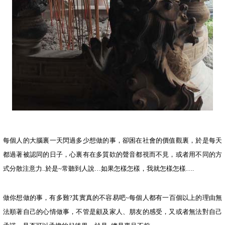
每個人的大腦裏一天閃過多少想做的事，卻困在社會的價值觀裏，於是每天
都過著被認同的日子，心裏有在多質欵的聲音都視而不見，或者用不同的方
式分散注意力
..
於是
~
常聽到人說
…
如果怎樣怎樣，我就怎樣怎樣
….
做你想做的事，有多難
?
其實真的不容易吧
~
每個人都有一百個以上的理由無
法順著自己的心情做事，不管是顧及家人、朋友的感受，又或者無法對自己