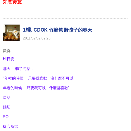
如意得意
1樓.
CDOK 竹籬笆 野孩子的春天
2011
/
02
/
02
09
:
25
歡喜
HI日安
那天 聽了句話 :
"年輕的時候 只要我喜歡 沒什麼不可以
年老的時候 只要我可以 什麼都喜歡"
這話
貼切
SO
從心所欲