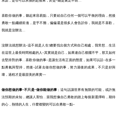
承諾，是否可以承擔的起後果，於是
~
總是裏足不前
…
喜歡你做的事，聽起來容易點，只要給自己任何一個可以平衡的理由，然後
勇敢一點繼續前進，是乎不難，偏偏還是很多人會告訢你，我就是不喜歡，
我就是沒辦法
…
沒辦法就想辦法
~
這不就是人生
!
總要找出個方式和自己相處，我常想
…
生活
在這世上最長時間相處的人
~
其實就是自己，如果連自己都擺不平，那又如何
去堅持對的事
…
喜歡你做的事
~
是讓生活有正面的態度，如果可以話
~
在多一
點勇氣與堅持，然後
~
試著去做你想做的事，努力過後的成果，不只是好與
壞，過程才是最甜美的果實
~~
做你想做的事
~
不只是
~
做你能做的事
；這句話讓世界有無限的可能，或許無
法預期的未知，總讓人害怕
…
當我想像自己勇敢的踏上每個新選擇時，期待
的心，熱情的人生，什麼都變的可以在勇敢一點
~