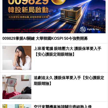
009829掌握AI關鍵 大華韓國KOSPI 50今強勢開募
PR
上班看電腦 眼睛壓力大 護眼保單要入手
【安心護眼定期眼睛險】
PR
追劇追太久 護眼保單要入手【安心護眼定
期眼睛險】
PR
空汙來襲機車族請關注癌細胞入侵