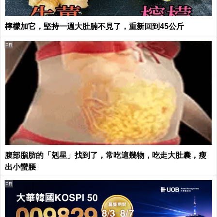
檸檬加它，堅持一週大肚腩不見了，重新回到45公斤
PR
腹部脂肪的「剋星」找到了，常吃這幾物，吃走大肚囊，瘦
出小蠻腰
PR