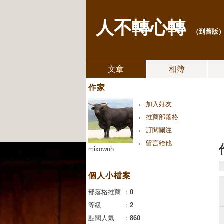
人不轉心轉
（
到舊版
文章
相簿
作家
加入好友
推薦部落格
訂閱關注
留言給他
mixowuh
個人小檔案
部落格推薦
：
0
等級
：
2
點閱人氣
：
860