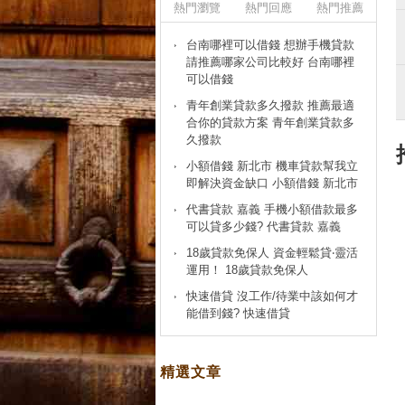
熱門瀏覽
熱門回應
熱門推薦
台南哪裡可以借錢 想辦手機貸款
請推薦哪家公司比較好 台南哪裡
可以借錢
青年創業貸款多久撥款 推薦最適
合你的貸款方案 青年創業貸款多
久撥款
小額借錢 新北市 機車貸款幫我立
即解決資金缺口 小額借錢 新北市
代書貸款 嘉義 手機小額借款最多
可以貸多少錢? 代書貸款 嘉義
18歲貸款免保人 資金輕鬆貸‧靈活
運用！ 18歲貸款免保人
快速借貸 沒工作/待業中該如何才
能借到錢? 快速借貸
精選文章