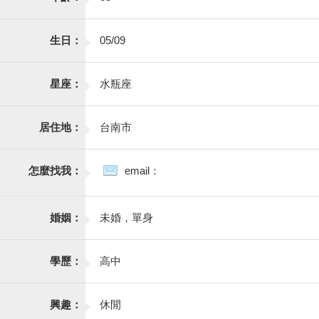
生日：
05/09
星座：
水瓶座
居住地：
台南市
怎麼找我：
email：
婚姻：
未婚，單身
學歷：
高中
興趣：
休閒