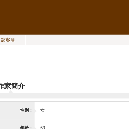
）
訪客簿
作家簡介
性別：
女
年齡：
63