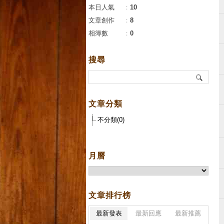
本日人氣
：
10
文章創作
：
8
相簿數
：
0
搜尋
文章分類
不分類(0)
月曆
文章排行榜
最新發表
最新回應
最新推薦