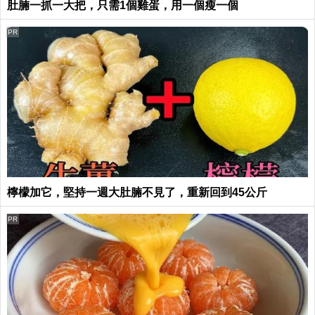
肚腩一抓一大把，只需1個雞蛋，用一個瘦一個
PR
檸檬加它，堅持一週大肚腩不見了，重新回到45公斤
PR