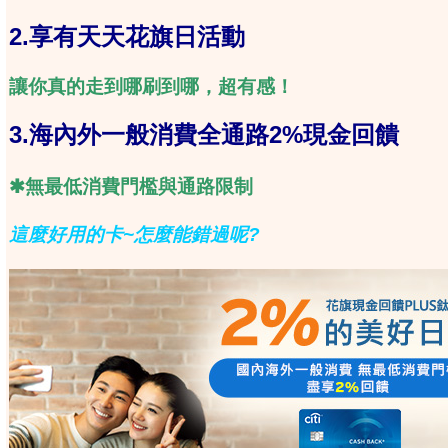
2.享有天天花旗日活動
讓你真的走到哪刷到哪，超有感！
3.海內外一般消費全通路2%現金回饋
✱無最低消費門檻與通路限制
這麼好用的卡~怎麼能錯過呢?