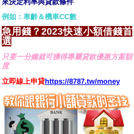
來決定利率與貸款條件
例如：車齡＆機車CC數
急用錢？2023快速小額借錢首
選
只要一分鐘就可獲得專屬貸款優惠方案額
度
立即線上申貸
https://8787.tw/money