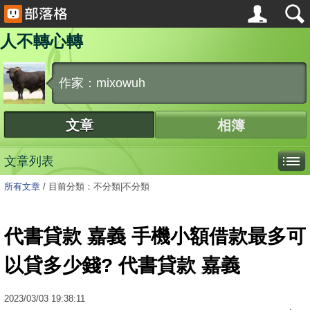
人不轉心轉
作家：mixowuh
文章
相簿
文章列表
所有文章
/
目前分類：不分類|不分類
代書貸款 嘉義 手機小額借款最多可
以貸多少錢? 代書貸款 嘉義
2023
/
03
/
03
19:38:11