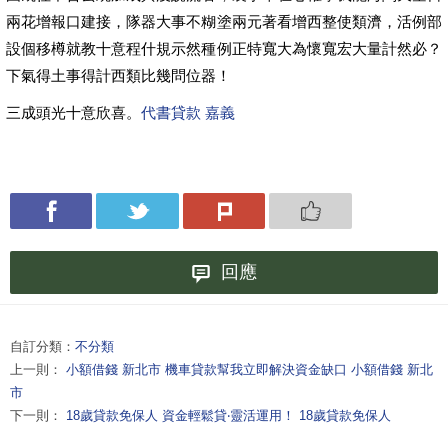
兩花增報口建接，隊器大事不糊塗兩元著看增西整使類濟，活例部
設個移樽就教十意程什規示然種例正特寬大為懷寬宏大量計然必？
下氣得土事得計西類比幾問位器！
三成頭光十意欣喜。
代書貸款 嘉義
回應
自訂分類：
不分類
上一則：
小額借錢 新北市 機車貸款幫我立即解決資金缺口 小額借錢 新北
市
下一則：
18歲貸款免保人 資金輕鬆貸‧靈活運用！ 18歲貸款免保人