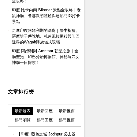
全攻略！
印度 比卡內爾 Bikaner 景點全攻略｜老
鼠神廟、耆那教初體驗與超熱門IG打卡
景點
走進印度阿姆利則的深處｜餵牛祈禱、
羅摩雙子傳說地、札連瓦拉屠殺與印巴
邊界的Wagah降旗儀式現場
印度 阿姆利則 Amritsar 朝聖之旅｜金
廟聖光、印巴分治博物館、神秘洞穴女
神廟一日探索！
文章排行榜
最新發表
最新回應
最新推薦
熱門瀏覽
熱門回應
熱門推薦
【印度│藍色之城 Jodhpur 必去景