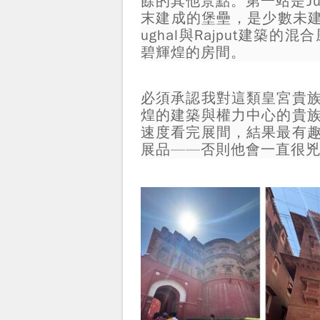
餘的其他景點。第一站是Junaga
末建成的堡壘，是少數未
ughal與Rajput建
碧輝煌的房間。
必須承認我對這類皇宮貴
煌的建築與權力中心的貴
速度看完展間，結果最有
展品——否則他會一直很