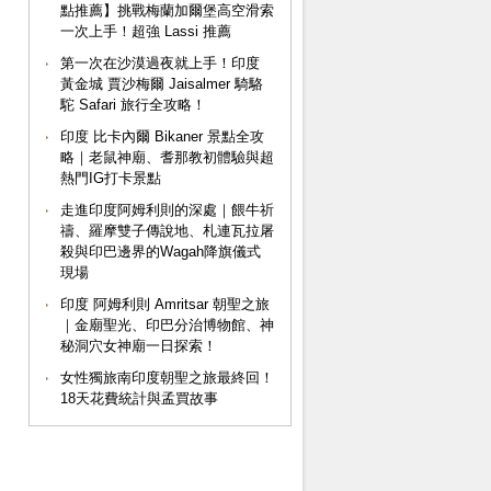
點推薦】挑戰梅蘭加爾堡高空滑索
一次上手！超強 Lassi 推薦
第一次在沙漠過夜就上手！印度
黃金城 賈沙梅爾 Jaisalmer 騎駱
駝 Safari 旅行全攻略！
印度 比卡內爾 Bikaner 景點全攻
略｜老鼠神廟、耆那教初體驗與超
熱門IG打卡景點
走進印度阿姆利則的深處｜餵牛祈
禱、羅摩雙子傳說地、札連瓦拉屠
殺與印巴邊界的Wagah降旗儀式
現場
印度 阿姆利則 Amritsar 朝聖之旅
｜金廟聖光、印巴分治博物館、神
秘洞穴女神廟一日探索！
女性獨旅南印度朝聖之旅最終回！
18天花費統計與孟買故事