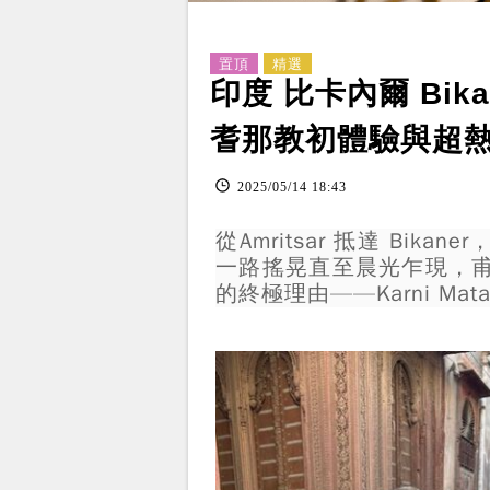
置頂
精選
印度 比卡內爾 Bi
耆那教初體驗與超熱
2025
/
05
/
14
18
:
43
從Amritsar 抵達 Bi
一路搖晃直至晨光乍現，甫一
的終極理由——Karni Ma