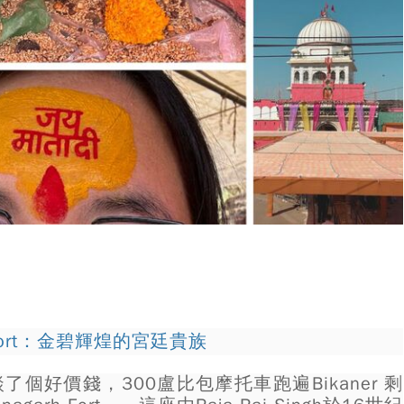
h Fort：金碧輝煌的宮廷貴族
個好價錢，300盧比包摩托車跑遍Bikaner 剩