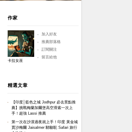
作家
加入好友
推薦部落格
訂閱關注
留言給他
卡拉女巫
精選文章
【印度│藍色之城 Jodhpur 必去景點推
薦】挑戰梅蘭加爾堡高空滑索一次上
手！超強 Lassi 推薦
第一次在沙漠過夜就上手！印度 黃金城
賈沙梅爾 Jaisalmer 騎駱駝 Safari 旅行