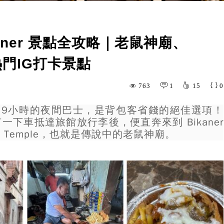
kaner 景點全攻略｜老鼠神廟、
門IG打卡景點
763
1
15
0
kaner，9小時的夜間巴士，是背包客省錢的絕佳選項！
下車抵達旅館放行李後，便直奔來到 Bikaner
ta Temple，也就是傳說中的老鼠神廟。