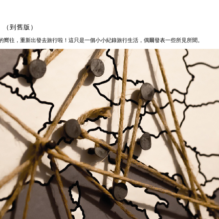
（
到舊版
）
的嚮往，重新出發去旅行啦！這只是一個小小紀錄旅行生活，偶爾發表一些所見所聞。