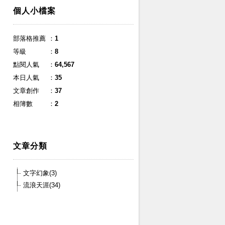
個人小檔案
部落格推薦
：
1
等級
：
8
點閱人氣
：
64,567
本日人氣
：
35
文章創作
：
37
相簿數
：
2
文章分類
文字幻象(3)
流浪天涯(34)