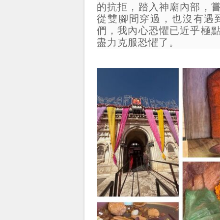
的抗拒，踏入神廟內部，
從雙腳間穿過，也沒有遇
們，我內心恐懼已近乎極
盡力克服恐懼了。