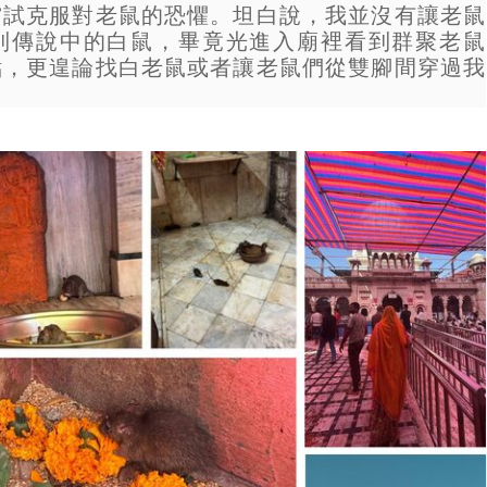
嘗試克服對老鼠的恐懼。坦白說，我並沒有讓老鼠
到傳說中的白鼠，畢竟光進入廟裡看到群聚老鼠
點，更遑論找白老鼠或者讓老鼠們從雙腳間穿過我