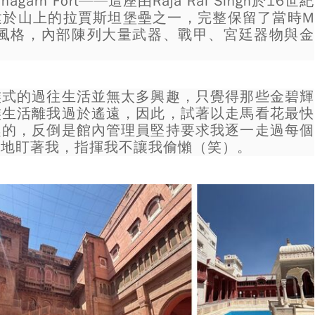
rh Fort——這座由Raja Rai Singh於16世紀
建於山上的拉賈斯坦堡壘之一，完整保留了當時M
築的混合風格，內部陳列大量武器、戰甲、宮廷器物與金
族式的過往生活並無太多興趣，只覺得那些金碧輝
族生活離我過於遙遠，因此，試著以走馬看花最快
趣的，反倒是館內管理員堅持要求我逐一走過每個
兇地盯著我，指揮我不讓我偷懶（笑）。