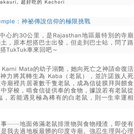
 pakauri, 超好吃的 Kachori
ta Temple：神祕傳說信仰的極限挑戰
e，距市中心約30公里，是Rajasthan地區最特別的寺廟
塵土，原本想搭巴士出發，但走到巴士站，問了路
TukTuk車來回吧～
arni Mata的幼子溺斃，她向死亡之神請命復活
的神力將其轉生為 Kaba（老鼠），並許諾族人死
座寺廟裡共居著數千隻老鼠，成為信徒膜拜與餵食
廟中穿梭，啃食信徒供奉的食物，據說若有老鼠從
臨，若能遇見極為稀有的白老鼠，則一生幸運相
回事——地面佈滿老鼠排泄物與食物殘渣，即使有
該是我去過地板最髒的印度寺廟。強忍生理與心理