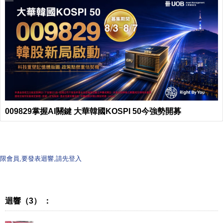
009829掌握AI關鍵 大華韓國KOSPI 50今強勢開募
限會員,要發表迴響,請先登入
迴響（3） ：