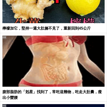
檸檬加它，堅持一週大肚腩不見了，重新回到45公斤
PR
腹部脂肪的「剋星」找到了，常吃這幾物，吃走大肚囊，瘦
出小蠻腰
PR