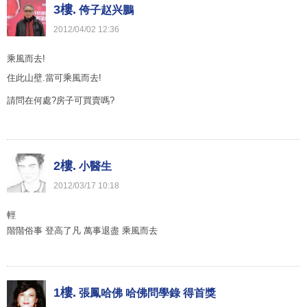
3樓.
侉子赵兴鵬
2012
/
04
/
02
12
:
36
乘風而去!
住此山壁.當可乘風而去!
請問在何處?房子可買賣嗎?
2樓.
小醫生
2012
/
03
/
17
10
:
18
輕
階階俗事 登高了凡 萬事退盡 乘風而去
1樓.
張鳳哈佛 哈佛問學錄 得首獎