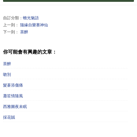
自訂分類：
蟾光魅語
上一則：
隨緣自樂賽神仙
下一則：
茶醉
你可能會有興趣的文章：
茶醉
吻別
髮蒼添傷痛
蕭笙情隨風
西雅圖夜未眠
採花賊