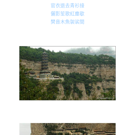
官衣退去青衫接
儷影笙歌紅塵歇
樊音木魚袈裟間