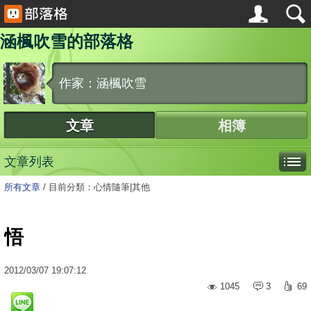
涵楓吹雪的部落格
作家：涵楓吹雪
文章
相簿
文章列表
所有文章
/
目前分類：心情隨筆|其他
悟
2012
/
03
/
07
19:07:12
1045
3
69