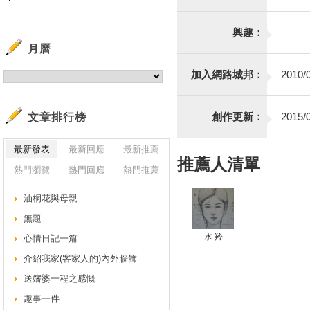
興趣：
月曆
加入網路城邦：
2010/0
創作更新：
2015/0
文章排行榜
最新發表
最新回應
最新推薦
推薦人清單
熱門瀏覽
熱門回應
熱門推薦
油桐花與母親
無題
水 羚
心情日記一篇
介紹我家(客家人的)內外牆飾
送嬸婆一程之感慨
趣事一件