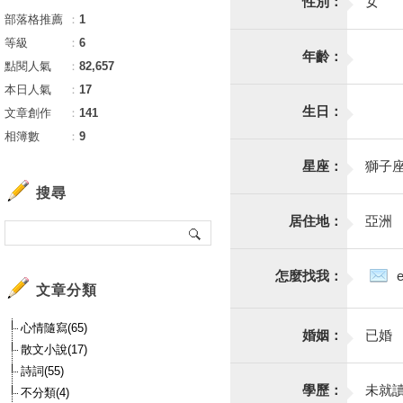
性別：
女
部落格推薦
：
1
等級
：
6
年齡：
點閱人氣
：
82,657
本日人氣
：
17
生日：
文章創作
：
141
相簿數
：
9
星座：
獅子
搜尋
居住地：
亞洲
怎麼找我：
文章分類
心情隨寫(65)
婚姻：
已婚
散文小說(17)
詩詞(55)
學歷：
未就
不分類(4)