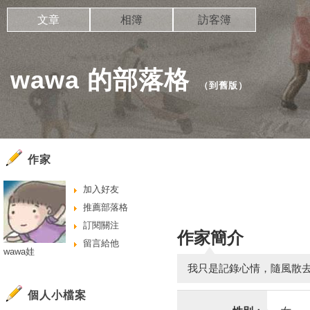
文章
相簿
訪客簿
wawa 的部落格
（
到舊版
）
作家
加入好友
推薦部落格
訂閱關注
作家簡介
留言給他
wawa娃
我只是記錄心情，隨風散
個人小檔案