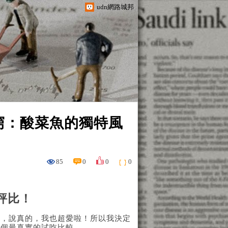
udn網路城邦
窮：酸菜魚的獨特風
85
0
0
0
評比！
」，說真的，我也超愛啦！所以我決定
一個最真實的試吃比較。