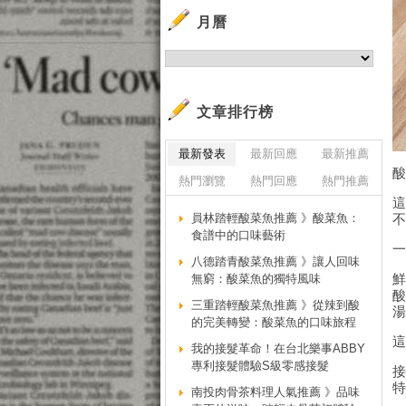
月曆
文章排行榜
最新發表
最新回應
最新推薦
熱門瀏覽
熱門回應
熱門推薦
員林踏輕酸菜魚推薦 》酸菜魚：
食譜中的口味藝術
八德踏青酸菜魚推薦 》讓人回味
無窮：酸菜魚的獨特風味
三重踏輕酸菜魚推薦 》從辣到酸
的完美轉變：酸菜魚的口味旅程
我的接髮革命！在台北樂事ABBY
專利接髮體驗S級零感接髮
南投肉骨茶料理人氣推薦 》品味