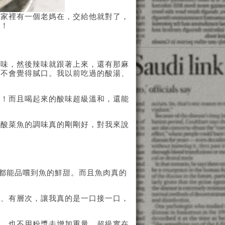
玉家裡有一個老媽在，交給他就對了，
試！
酸味，然後辣味就跟著上來，還有那麻
全不會覺得膩口。我以前吃過的酸湯、
啦！而且喝起來的酸味超級溫和，還能
輕酸菜魚的調味真的剛剛好，對我來說
都能品嚐到魚的鮮甜。而且魚肉真的
度、有層次，讓我真的是一口接一口，
粉、也不用粉漿去增加重量，超級實在