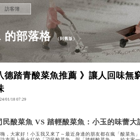
訪客簿
41 的部落格
（
到舊版
）
八德踏青酸菜魚推薦 》讓人回味無
味
24
/
01
/
18
07
:
29
刁民酸菜魚 VS 踏輕酸菜魚：小玉的味蕾大
嗨嗨，大家好！小玉我又來了～最近身邊的朋友都在瘋「酸菜魚
探訪市面上最火紅的「刁民酸菜魚」與「踏輕酸菜魚」，給大家