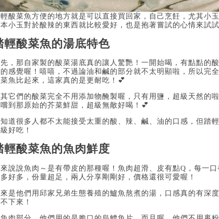
踏輕酸菜魚方便的地方就是可以直接買回家，自己烹飪，尤其小
原本小玉對於酸辣的東西就比較愛好，也是抱著嘗試的心情來試
踏輕酸菜魚的湯底特色
首先，那自家製的酸菜湯底真的讓人驚艷！一開始喝，有點點的
麻的感覺喔！嘻嘻，不過論油和鹹的部分就不太明顯啦，所以完
酸菜魚比起來，這家真的是更耐吃！💕
尤其它們的酸菜完全不用添加物醃製喔，只有用鹽，超級天然的
品嚐到那原始的芥菜鮮甜，超級無敵好喝！💕
我知道很多人都不太能接受太重的酸、辣、鹹、油的口感，但踏
超級好吃！
踏輕酸菜魚的魚肉鮮度
再來說說魚肉～是有帶皮的那種喔！魚肉超滑、皮有點Q，每一口
好多好多，份量超足，兩人分享剛剛好，價格還很可愛喔！
再來是他們用邱家兄弟生態養殖的鱸魚熬煮的湯，口感真的有深
停不下來！
那魚肉部分，他們用的是脆口的烏鱧魚片，而且喔，他們不用裹