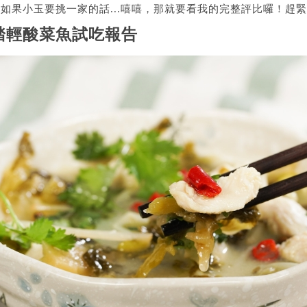
但如果小玉要挑一家的話...嘻嘻，那就要看我的完整評比囉！趕
踏輕酸菜魚試吃報告