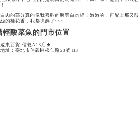
的！
那白肉的部分真的像我喜歡的酸菜白肉鍋，嫩嫩的，再配上那又
絲的桂花香，我都快醉了~~~
踏輕酸菜魚的門市位置
遠東百貨-信義A13店★
地址：臺北市信義區松仁路58號 B3