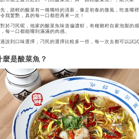
首先，踏輕的酸菜有一種獨特的清新，像是初春的微風，吃進嘴
是令我驚艷，真的每一口都想再來一次！
而對於刁民呢，他家的酸菜魚味道偏濃郁，有種鄉村自家泡製的
實，每一口都能嚐到滿滿的肉感。
不過說到口味選擇，刁民的選擇比較多一些，每一次去都可以試
我～
什麼是酸菜魚？