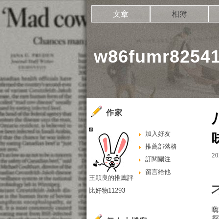
文章
相簿
w86fumr825
作家
加入好友
推薦部落格
20
訂閱關注
留言給他
王穎良的推薦評
比好物11293