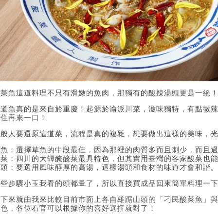
酸菜魚這道料理不只有滑嫩的魚肉，那獨有的酸辣湯頭更是一絕
這道魚真的是來自於重慶！起源於渝派川菜，滋味獨特，有點微
不住再來一口！
一般人要還原這道菜，流程是真的複雜，想要做出這樣的美味，
鮮魚：選擇草魚的中段最佳，因為那裡的肉質多而且刺少，而且
酸菜：四川的大罈醃酸菜最具特色，但其實用臺灣的客家酸菜也
湯頭：要選用風味醇厚的高湯，這樣湯頭和食材的味道才會和諧
這些步驟小玉我看的頭都暈了，所以直接買成品回來簡單料理一
接下來就由我來比較目前市面上各自雄踞山頭的「刁民酸菜魚」
特色，各位看官可以根據你的喜好選擇就對了！