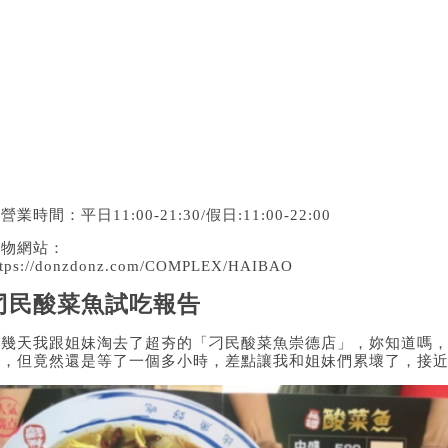
營業時間：平日11:00-21:30/假日:11:00-22:00
購物網站：
ttps://donzdonz.com/COMPLEX/HAIBAO
刁民酸菜魚試吃報告
前幾天我跟姐妹淘去了超夯的「刁民酸菜魚崇德店」，妳知道嗎
去，但竟然還是等了一個多小時，差點讓我和姐妹們累壞了，接