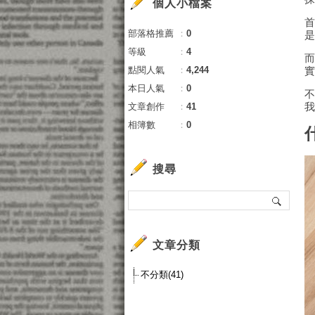
個人小檔案
部落格推薦
：
0
等級
：
4
點閱人氣
：
4,244
本日人氣
：
0
文章創作
：
41
相簿數
：
0
搜尋
文章分類
不分類(41)