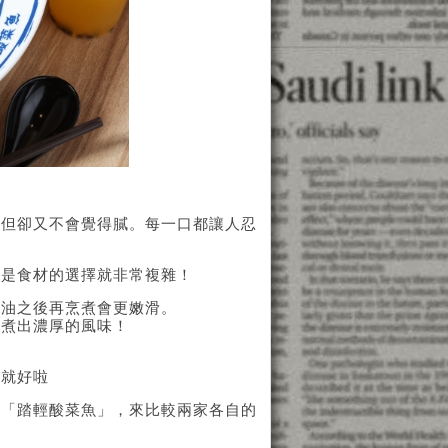
！
辣但卻又不會覺得膩。每一口都讓人忍
光是食材的選擇就非常複雜！
過油之後再烹煮會更嫩滑。
能煮出濃厚的風味！
。
下就好啦
與「踏輕酸菜魚」，來比較兩家各自的