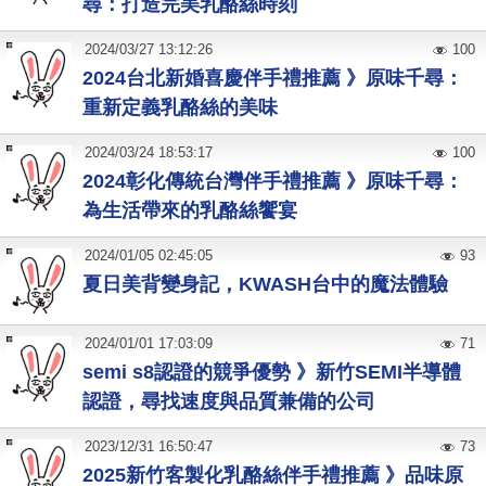
尋：打造完美乳酪絲時刻
2024
/
03
/
27
13:12:26
100
2024台北新婚喜慶伴手禮推薦 》原味千尋：
重新定義乳酪絲的美味
2024
/
03
/
24
18:53:17
100
2024彰化傳統台灣伴手禮推薦 》原味千尋：
為生活帶來的乳酪絲饗宴
2024
/
01
/
05
02:45:05
93
夏日美背變身記，KWASH台中的魔法體驗
2024
/
01
/
01
17:03:09
71
semi s8認證的競爭優勢 》新竹SEMI半導體
認證，尋找速度與品質兼備的公司
2023
/
12
/
31
16:50:47
73
2025新竹客製化乳酪絲伴手禮推薦 》品味原