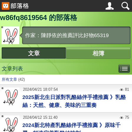
w86fq8619564 的部落格
作家：陳靜依的推薦評比好物65319
文章
相簿
文章列表
所有文章
(42)
2024
/
04
/
21
18:07:54
81
2025新北生日派對乳酪絲伴手禮推薦 》乳酪
絲：天然、健康、美味的三重奏
2024
/
04
/
12
15:11:40
75
2024新北特產乳酪絲伴手禮推薦 》原味千