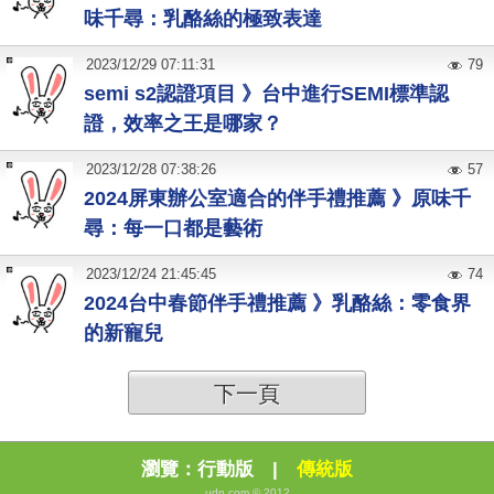
味千尋：乳酪絲的極致表達
2023
/
12
/
29
07:11:31
79
semi s2認證項目 》台中進行SEMI標準認
證，效率之王是哪家？
2023
/
12
/
28
07:38:26
57
2024屏東辦公室適合的伴手禮推薦 》原味千
尋：每一口都是藝術
2023
/
12
/
24
21:45:45
74
2024台中春節伴手禮推薦 》乳酪絲：零食界
的新寵兒
下一頁
瀏覽：
行動版
|
傳統版
udn.com © 2012