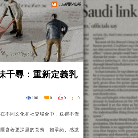
udn網路城邦
原味千尋：重新定義乳
100
0
0
0
。在不同文化和社交場合中，送禮不僅
至隱含著更深層的意義，如承諾、感激