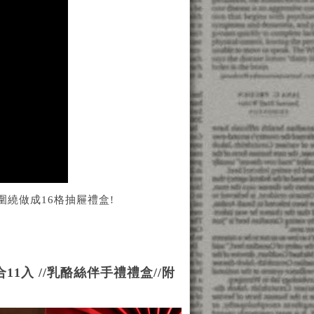
繞做成16格抽屜禮盒!
1入 //乳酪絲伴手禮禮盒//附