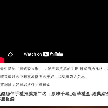
盒中搭配『日式瓷果盤』 ，溫潤高質感的手把,日式簡約風格，圍
整體造型以圓中圓來象徵團圓美好，福氣來臨之意思。
購買網址：
好日綿延伴手禮禮盒
乳酪絲伴手禮推薦第二名：原味千尋_奢華禮盒-經典綜合1
專屬提袋