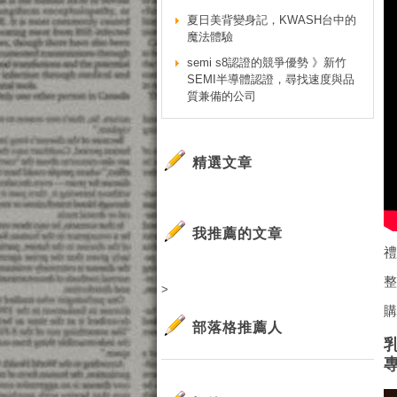
夏日美背變身記，KWASH台中的
魔法體驗
semi s8認證的競爭優勢 》新竹
SEMI半導體認證，尋找速度與品
質兼備的公司
精選文章
我推薦的文章
禮
>
部落格推薦人