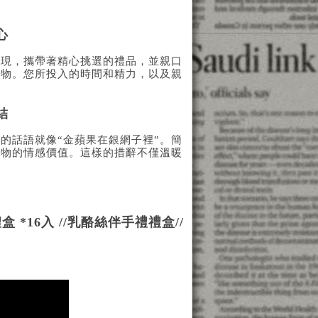
心
出現，攜帶著精心挑選的禮品，並親口
禮物。您所投入的時間和精力，以及親
結
的話語就像“金蘋果在銀網子裡”。簡
禮物的情感價值。這樣的措辭不僅溫暖
16入 //乳酪絲伴手禮禮盒//