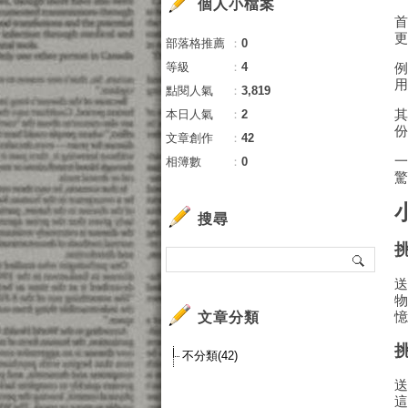
個人小檔案
部落格推薦
：
0
等級
：
4
點閱人氣
：
3,819
本日人氣
：
2
文章創作
：
42
相簿數
：
0
搜尋
文章分類
不分類(42)