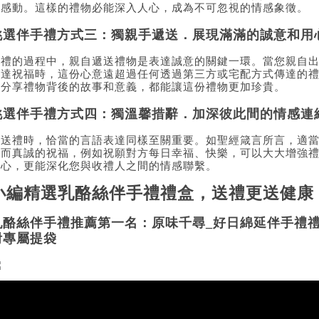
和感動。這樣的禮物必能深入人心，成為不可忽視的情感象徵。
挑選伴手禮方式三：獨親手遞送．展現滿滿的誠意和用
送禮的過程中，親自遞送禮物是表達誠意的關鍵一環。當您親自
表達祝福時，這份心意遠超過任何透過第三方或宅配方式傳達的
自分享禮物背後的故事和意義，都能讓這份禮物更加珍貴。
挑選伴手禮方式四：獨溫馨措辭．加深彼此間的情感連
在送禮時，恰當的言語表達同樣至關重要。如聖經箴言所言，適當
單而真誠的祝福，例如祝願對方每日幸福、快樂，可以大大增強
人心，更能深化您與收禮人之間的情感聯繫。
小編精選乳酪絲伴手禮禮盒，送禮更送健康
乳酪絲伴手禮推薦第一名：原味千尋_好日綿延伴手禮禮盒 *
附專屬提袋