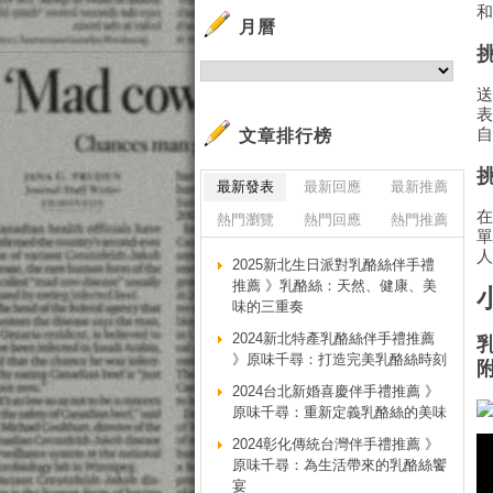
月曆
文章排行榜
最新發表
最新回應
最新推薦
熱門瀏覽
熱門回應
熱門推薦
2025新北生日派對乳酪絲伴手禮
推薦 》乳酪絲：天然、健康、美
味的三重奏
2024新北特產乳酪絲伴手禮推薦
》原味千尋：打造完美乳酪絲時刻
2024台北新婚喜慶伴手禮推薦 》
原味千尋：重新定義乳酪絲的美味
2024彰化傳統台灣伴手禮推薦 》
原味千尋：為生活帶來的乳酪絲饗
宴