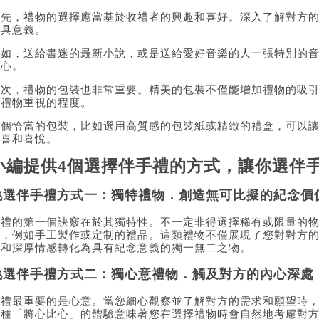
首先，禮物的選擇應當基於收禮者的興趣和喜好。深入了解對方
更具意義。
例如，送給書迷的最新小說，或是送給愛好音樂的人一張特別的
用心。
其次，禮物的包裝也非常重要。精美的包裝不僅能增加禮物的吸
份禮物重視的程度。
一個恰當的包裝，比如選用高質感的包裝紙或精緻的禮盒，可以
驚喜和喜悅。
小編提供4個選擇伴手禮的方式，讓你選伴
挑選伴手禮方式一：獨特禮物．創造無可比擬的紀念價
送禮的第一個訣竅在於其獨特性。不一定非得選擇稀有或限量的
物，例如手工製作或定制的禮品。這類禮物不僅展現了您對對方
憶和深厚情感轉化為具有紀念意義的獨一無二之物。
挑選伴手禮方式二：獨心意禮物．觸及對方的內心深處
送禮最重要的是心意。當您細心觀察並了解對方的需求和願望時
這種「將心比心」的體驗意味著您在選擇禮物時會自然地考慮對