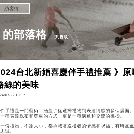
訪客簿
64 的部落格
（
到舊版
）
2024台北新婚喜慶伴手禮推薦 》
酪絲的美味
24
/
03
/
27
13
:
12
送伴手禮是一門藝術，涵蓋了從選擇禮物到表達情感的多個層面
是一種表達親密和尊重的方式，更是一種溝通和交流的橋樑。
每一份禮物，不論大小，都承載著送禮者的情感和祝福，有時甚
或忠誠。