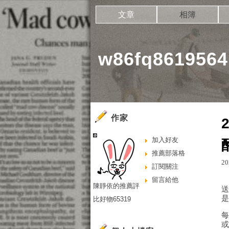
文章
相簿
w86fq86195
作家
加入好友
推薦部落格
20
訂閱關注
留言給他
陳靜依的推薦評
比好物65319