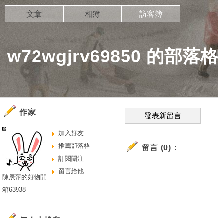
文章
相簿
訪客簿
w72wgjrv69850 的部落
作家
發表新留言
加入好友
推薦部落格
留言 (0)：
訂閱關注
留言給他
陳辰萍的好物開
箱63938