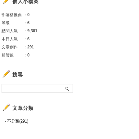
個人小檔案
部落格推薦
：
0
等級
：
6
點閱人氣
：
9,301
本日人氣
：
6
文章創作
：
291
相簿數
：
0
搜尋
文章分類
不分類(291)