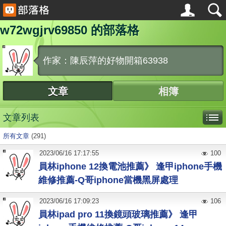
w72wgjrv69850 的部落格
作家：陳辰萍的好物開箱63938
文章
相簿
文章列表
所有文章
(291)
2023
/
06
/
16
17:17:55
100
員林iphone 12換電池推薦》 逢甲iphone手機
維修推薦-Q哥iphone當機黑屏處理
2023
/
06
/
16
17:09:23
106
員林ipad pro 11換鏡頭玻璃推薦》 逢甲