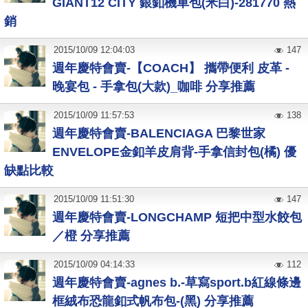
GIANT12 CITY 銀釦機車包(米白)-281770 熱
銷
2015
/
10
/
09
12:04:03
147
週年慶特會賣-【COACH】 攜帶便利 皮革 -
晚宴包 - 手拿包(大款)_咖啡 分享推薦
2015
/
10
/
09
11:57:53
138
週年慶特會賣-BALENCIAGA 巴黎世家
ENVELOPE金釦羊皮肩背-手拿信封包(橘) 優
缺點比較
2015
/
10
/
09
11:51:30
147
週年慶特會賣-LONGCHAMP 短把中型水餃包
／橙 分享推薦
2015
/
10
/
09
04:14:33
112
週年慶特會賣-agnes b.-草寫sport.b紅線條邊
框絨布恐龍釦式帆布包-(黑) 分享推薦