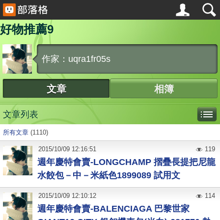
好物推薦9
作家：uqra1fr05s
文章
相簿
文章列表
所有文章
(1110)
2015
/
10
/
09
12:16:51
119
週年慶特會賣-LONGCHAMP 摺疊長提把尼龍
水餃包－中－米紙色1899089 試用文
2015
/
10
/
09
12:10:12
114
週年慶特會賣-BALENCIAGA 巴黎世家