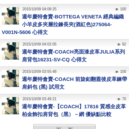
2015
/
10
/
09
04:08:25
100
週年慶特會賣-BOTTEGA VENETA 經典編織
小羊皮多夾層拉鍊長夾(酒紅色)275064-
V001N-5606 心得文
2015
/
10
/
09
04:02:05
92
週年慶特會賣-COACH亮面漆皮革JULIA系列
肩背包16231-SV-CQ 心得文
2015
/
10
/
09
03:55:48
100
週年慶特會賣-COACH 前旋釦翻蓋後皮革鍊帶
肩斜包 (黑) 試用文
2015
/
10
/
09
03:49:21
70
週年慶特會賣-【COACH】17816 質感全皮革
柏金飾扣肩背包（黑）－網 優缺點比較