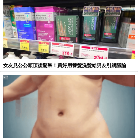
女友見公公頭頂後驚呆！買好用養髮洗髮給男友引網議論
PR