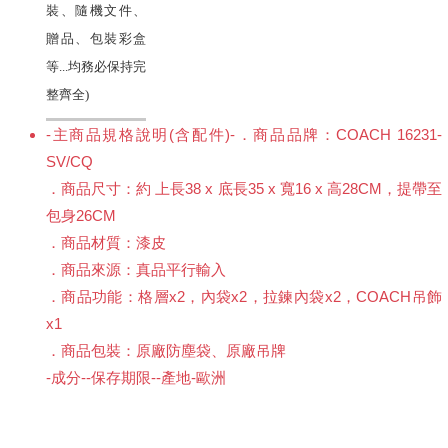
裝、隨機文件、
贈品、包裝彩盒
等...均務必保持完
整齊全)
-主商品規格說明(含配件)-．商品品牌：COACH 16231-
SV/CQ
．商品尺寸：約 上長38 x 底長35 x 寬16 x 高28CM，提帶至
包身26CM
．商品材質：漆皮
．商品來源：真品平行輸入
．商品功能：格層x2，內袋x2，拉鍊內袋x2，COACH吊飾
x1
．商品包裝：原廠防塵袋、原廠吊牌
-成分--保存期限--產地-歐洲