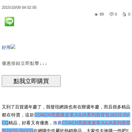
2015
/
10
/
09
04:02:05
89
0
0
好用
優惠按鈕立即點擊↓↓↓
又到了百貨週年慶了，我發現網路也有在辦週年慶，而且很多精品
都在特賣，這款
COACH亮面漆皮革JULIA系列肩背包16231-SV-
CQ
精品，好看又有優惠，
推薦
COACH亮面漆皮革JULIA系列肩背
包16231-SV-CQ
在網購中也屬於熱銷商品，大家也去搶購一件吧!!