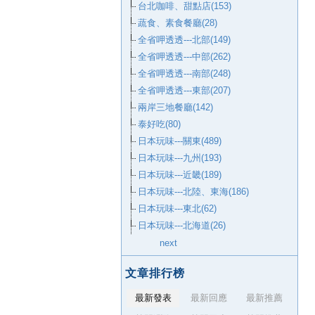
台北咖啡、甜點店(153)
蔬食、素食餐廳(28)
全省呷透透---北部(149)
全省呷透透---中部(262)
全省呷透透---南部(248)
全省呷透透---東部(207)
兩岸三地餐廳(142)
泰好吃(80)
日本玩味---關東(489)
日本玩味---九州(193)
日本玩味---近畿(189)
日本玩味---北陸、東海(186)
日本玩味---東北(62)
日本玩味---北海道(26)
next
文章排行榜
最新發表
最新回應
最新推薦