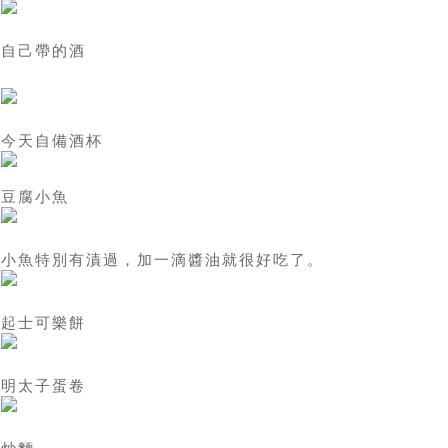
自己帶的酒
今天自備酒杯
豆腐小魚
小魚特別有漬過，加一滴醬油就很好吃了。
起士可樂餅
明太子蛋卷