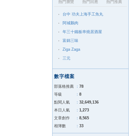
熱門瀏覽
熱門回應
熱門推薦
台中 功夫上海手工魚丸
阿城鵝肉
年三十鐵板串燒居酒屋
富錦三味
Ziga Zaga
三元
數字檔案
部落格推薦
：
78
等級
：
8
點閱人氣
：
32,649,136
本日人氣
：
1,273
文章創作
：
8,565
相簿數
：
33