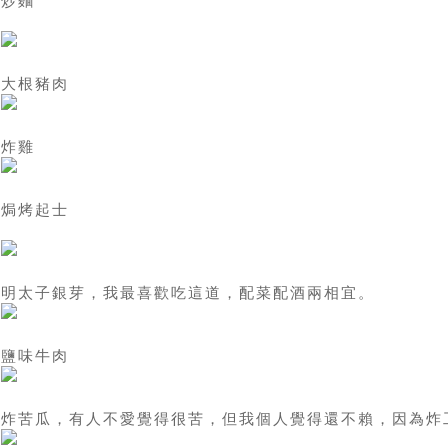
炒麵
大根豬肉
炸雞
焗烤起士
明太子銀芽，我最喜歡吃這道，配菜配酒兩相宜。
鹽味牛肉
炸苦瓜，有人不愛覺得很苦，但我個人覺得還不賴，因為炸