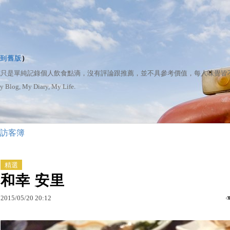
到舊版
）
誌只是單純記錄個人飲食點滴，沒有評論跟推薦，並不具參考價值，每人味覺皆
My Diary, My Life.
訪客簿
精選
和幸 安里
2015
/
05
/
20
20
:
12