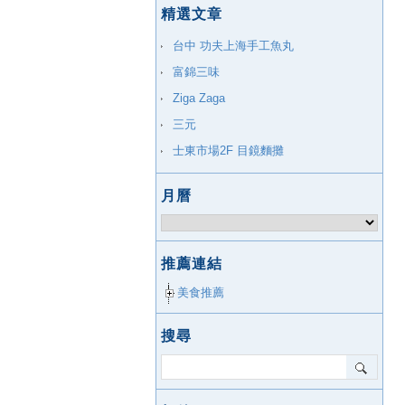
精選文章
台中 功夫上海手工魚丸
富錦三味
Ziga Zaga
三元
士東市場2F 目鏡麵攤
月曆
推薦連結
美食推薦
搜尋