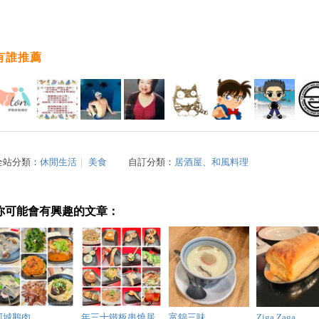
有誰推薦
全站分類：
休閒生活
｜
美食
自訂分類：
居酒屋、和風料理
你可能會有興趣的文章：
阿城鵝肉
年三十鐵板串燒居
富錦三味
Ziga Zaga