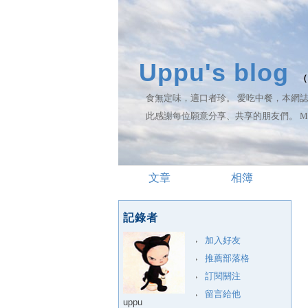
Uppu's blog
（
食無定味，適口者珍。 愛吃中餐，本網
此感謝每位願意分享、共享的朋友們。 My Blog, 
文章
相簿
記錄者
加入好友
推薦部落格
訂閱關注
留言給他
uppu