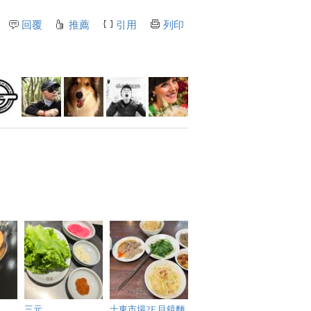
回覆
推薦
引用
列印
三元
士東市場2F 目鏡麵