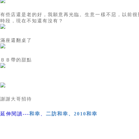
有些店還是老的好，我願意再光臨。生意一樣不惡，以前很
時段，現在不知還有沒有？
滿座還翻桌了
ＢＢ帶的甜點
謝謝大哥招待
延伸閱讀---
和幸
、
二訪和幸
、
2010和幸