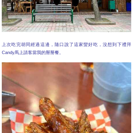
上次吃完胡同經過這邊，隨口說了這家蠻好吃，沒想到下禮拜
Candy馬上請客當我的掰掰餐。