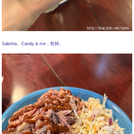
Sabrina、Candy & me，乾杯。