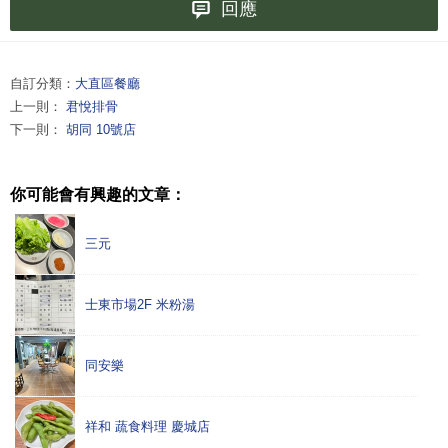
回應
自訂分類：
大直區餐廳
上一則：
君悅排骨
下一則：
胡同 10號店
你可能會有興趣的文章：
三元
士東市場2F 米粉湯
同安樂
祥和 蔬食料理 慶城店