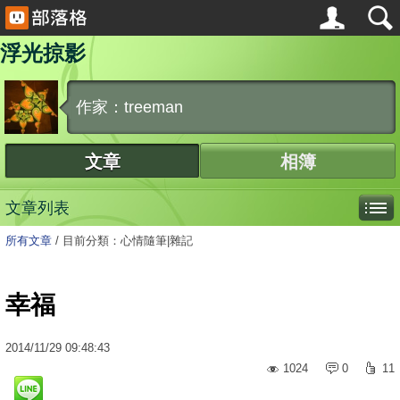
浮光掠影
作家：treeman
文章
相簿
文章列表
所有文章
/
目前分類：心情隨筆|雜記
幸福
2014
/
11
/
29
09:48:43
1024
0
11