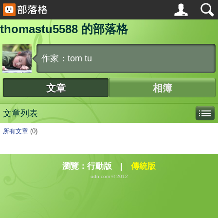
thomastu5588 的部落格
作家：tom tu
文章
相簿
文章列表
所有文章
(0)
瀏覽：
行動版
|
傳統版
udn.com © 2012