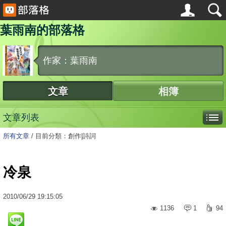
葉雨南的部落格
作家：葉雨南
文章
相簿
文章列表
所有文章
/
目前分類：創作|詩詞
冷泉
2010
/
06
/
29
19:15:05
1136
1
94