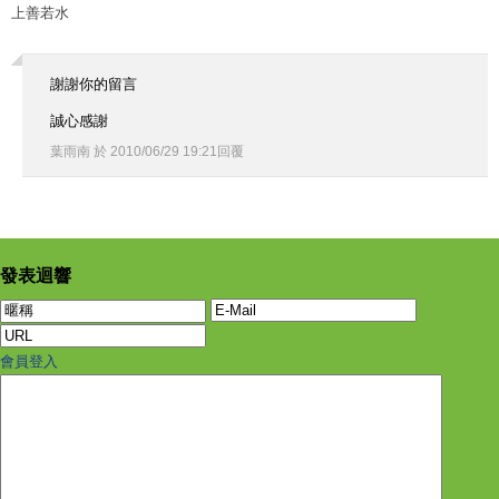
上善若水
謝謝你的留言
誠心感謝
葉雨南
於
2010
/
06
/
29
19
:
21
回覆
發表迴響
會員登入