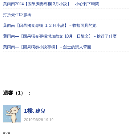
葉雨南2024【因果獨奏專欄 3月小說】－小心剩下時間
打折先生02膠著
葉雨南【因果獨奏專欄 １２月小說】－收拾面具的她
葉雨南—【因果獨奏專欄增加散文 10月一日散文】－捨得了什麼
葉雨南—【因果獨奏小說專欄】－劍士的戀人背面
迴響（1） ：
1樓.
肆兒
2010
/
06
/
29
19
:
19
=v=