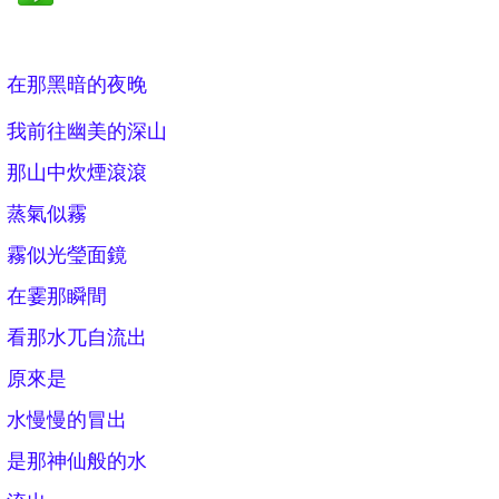
在那黑暗的夜晚
我前往幽美的深山
那山中炊煙滾滾
蒸氣似霧
霧似光瑩面鏡
在霎那瞬間
看那水兀自流出
原來是
水慢慢的冒出
是那神仙般的水