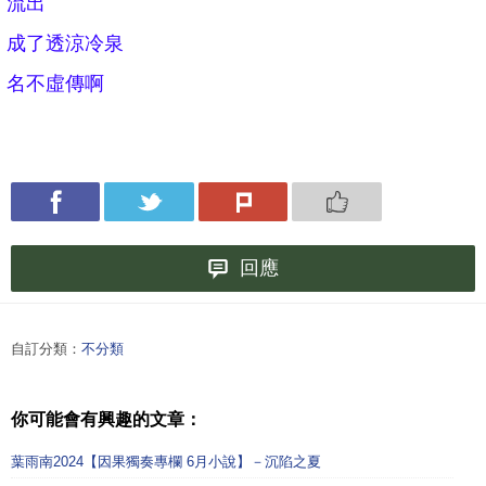
流出
成了透涼冷泉
名不虛傳啊
回應
自訂分類：
不分類
你可能會有興趣的文章：
葉雨南2024【因果獨奏專欄 6月小說】－沉陷之夏