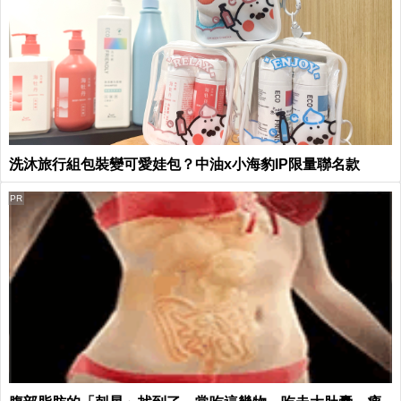
洗沐旅行組包裝變可愛娃包？中油x小海豹IP限量聯名款
PR