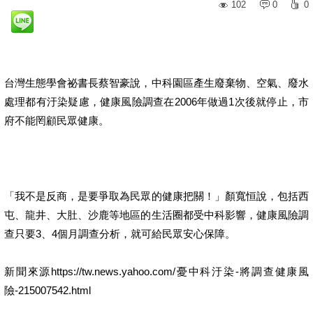
102
0
0
台灣生態學會祕書長蔡智豪說，中科園區產生廢棄物、空氣、廢水
處理都有汙染疑慮，健康風險調查在2006年做過1次後就停止，市
府不能罔顧民眾健康。
「我不是反商，是要爭取為民眾的健康把關！」顏寬恒說，包括西
屯、龍井、大肚、沙鹿等地區的生活圈都受中科影響，健康風險調
查只要3、4個月調查分析，就可給民眾安心保障。
新聞來源https://tw.news.yahoo.com/憂中科汙染-將調查健康風
險-215007542.html