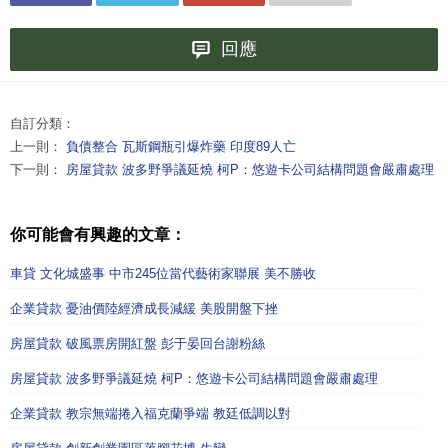
回應
自訂分類：
上一則：
負債整合 瓦斯鋼瓶引爆炸藥 印度89人亡
下一則：
房屋貸款 波多野爭議延燒 柯P：悠遊卡公司結構問題會嚴肅處理
你可能會有興趣的文章：
車貸 文化城盛事 中市245位當代藝術家聯展 美不勝收
企業貸款 憂油價陸經濟成長減緩 美股開盤下挫
房屋貸款 破風票房開紅盤 彭于晏回台謝粉絲
房屋貸款 波多野爭議延燒 柯P：悠遊卡公司結構問題會嚴肅處理
企業貸款 教宗無端捲入福克蘭爭端 教廷低調以對