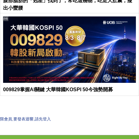
腹部脂肪的「剋星」找到了，常吃這幾物，吃走大肚囊，瘦
出小蠻腰
PR
009829掌握AI關鍵 大華韓國KOSPI 50今強勢開募
限會員,要發表迴響,請先登入