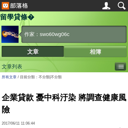
留學貸條�
作家：swo60wg06c
文章
相簿
文章列表
所有文章
/
目前分類：不分類|不分類
企業貸款 憂中科汙染 將調查健康風
險
2017
/
06
/
11
11:06:44