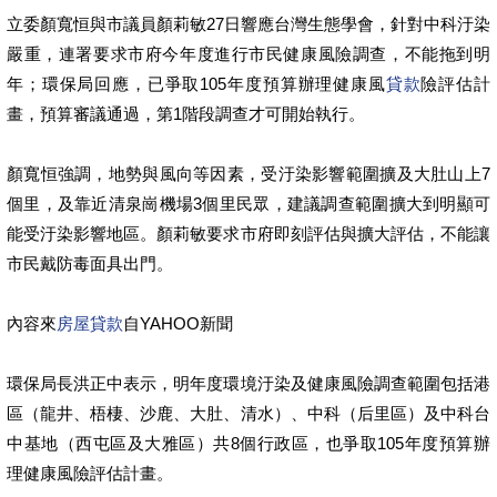
立委顏寬恒與市議員顏莉敏27日響應台灣生態學會，針對中科汙染
嚴重，連署要求市府今年度進行市民健康風險調查，不能拖到明
年；環保局回應，已爭取105年度預算辦理健康風
貸款
險評估計
畫，預算審議通過，第1階段調查才可開始執行。
顏寬恒強調，地勢與風向等因素，受汙染影響範圍擴及大肚山上7
個里，及靠近清泉崗機場3個里民眾，建議調查範圍擴大到明顯可
能受汙染影響地區。顏莉敏要求市府即刻評估與擴大評估，不能讓
市民戴防毒面具出門。
內容來
房屋貸款
自YAHOO新聞
環保局長洪正中表示，明年度環境汙染及健康風險調查範圍包括港
區（龍井、梧棲、沙鹿、大肚、清水）、中科（后里區）及中科台
中基地（西屯區及大雅區）共8個行政區，也爭取105年度預算辦
理健康風險評估計畫。