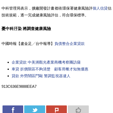
中科管理局表示，擴廠開發計畫都依環保署健康風險評
個人信貸
估
技術規範，逐一完成健康風險評估，符合環保標準。
憂中科汙染 將調查健康風險
中國時報【盧金足╱台中報導】
負債整合
企業貸款
企業貸款 中美洲觀光產業商機考察團訪薩
車貸 折價限區不夠清楚 顧客用餐才知無優惠
貸款 外勞鬧區鬥毆 警調監視器逮人
913C636E9888EEA7