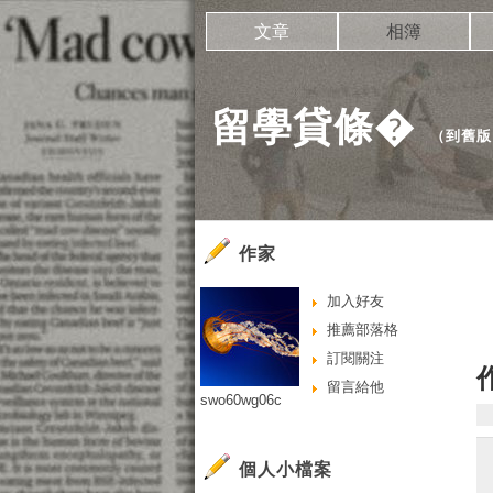
文章
相簿
留學貸條�
（
到舊版
作家
加入好友
推薦部落格
訂閱關注
留言給他
swo60wg06c
個人小檔案