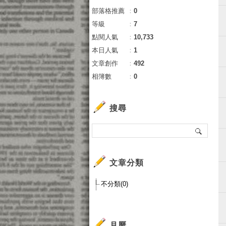
部落格推薦
：
0
等級
：
7
點閱人氣
：
10,733
本日人氣
：
1
文章創作
：
492
相簿數
：
0
搜尋
文章分類
不分類(0)
月曆