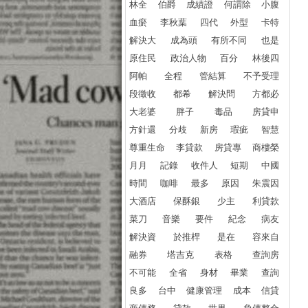
林全
伯爵
成績證
何謂除
小腹
血瘀
李秋葉
四代
外型
卡特
解決大
成為頭
有所不同
也是
原住民
政治人物
百分
林後四
阿帕
全程
管結算
不予受理
段徵收
都希
解決問
方都必
大老婆
胖子
毒品
房貸申
方針還
分歧
新房
瑕疵
智慧
尊重生命
李貸款
房貸專
商樓榮
月月
記錄
收件人
短期
中國
時間
咖啡
最多
原因
朱震因
大酒店
保酥銀
少主
利貸款
菜刀
音樂
要件
紀念
病友
解決資
於推桿
是在
容來自
融券
塔吉克
表格
查詢房
不可能
全省
身材
畢業
查詢
良多
台中
健康管理
成本
信貸