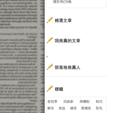
國安局已6傷
精選文章
我推薦的文章
>
部落格推薦人
標籤
曾領導
回娘家
商機制
程式
解決
效益
健保
蔡總統
彰化