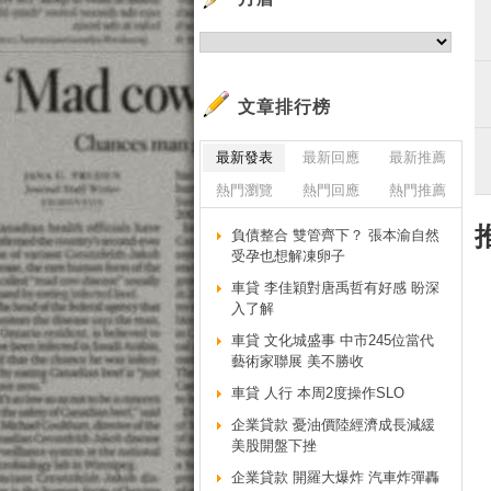
文章排行榜
最新發表
最新回應
最新推薦
熱門瀏覽
熱門回應
熱門推薦
負債整合 雙管齊下？ 張本渝自然
受孕也想解凍卵子
車貸 李佳穎對唐禹哲有好感 盼深
入了解
車貸 文化城盛事 中市245位當代
藝術家聯展 美不勝收
車貸 人行 本周2度操作SLO
企業貸款 憂油價陸經濟成長減緩
美股開盤下挫
企業貸款 開羅大爆炸 汽車炸彈轟