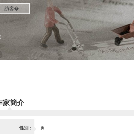
訪客�
）
作家簡介
性別：
男