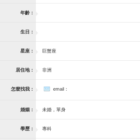
年齡：
生日：
星座：
巨蟹座
居住地：
非洲
怎麼找我：
email：
婚姻：
未婚，單身
學歷：
專科