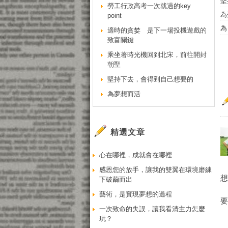
堅
勞工行政高考一次就過的key
為
point
為
適時的貪婪 是下一場投機遊戲的
致富關鍵
乘坐著時光機回到北宋，前往開封
朝聖
堅持下去，會得到自己想要的
為夢想而活
精選文章
心在哪裡，成就會在哪裡
感恩您的放手，讓我的雙翼在環境磨練
下破繭而出
藝術，是實現夢想的過程
一次致命的失誤，讓我看清主力怎麼
玩？