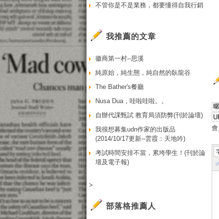
不管你是不是業務，都要懂得自我行銷
我推薦的文章
徽商第一村--思溪
純原始，純生態，純自然的臥龍谷
The Bather's餐廳
Nusa Dua，哇啦哇啦。。
自辦代課甄試 教育局須防弊(刊於論壇)
會
我很想募集udn作家的出版品
(2014/10/17更新--雲霞：天地吟)
考試時間安排不當，累垮學生！(刊於論
壇及電子報)
>
部落格推薦人