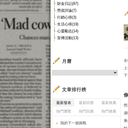
財金日記(87)
勞資評論(7)
行銷心得(3)
生活心得(19)
心靈勵志(14)
宣傳活動(13)
全
月曆
上
下
文章排行榜
最新發表
最新回應
最新推薦
勞
熱門瀏覽
熱門回應
熱門推薦
適
乘
我的下一個挑戰