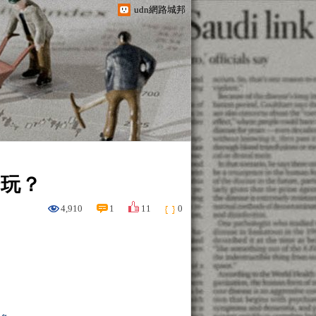
udn網路城邦
麼玩？
4,910
1
11
0