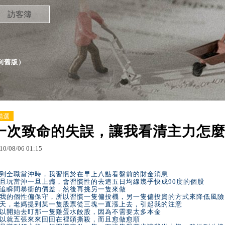
訪客簿
到舊版
）
精選
一次致命的失誤，讓我看清主力怎
10
/
08
/
06
01
:
15
到全職當沖時，我習慣於在早上八點看盤前的財金消息
且玩當沖一旦上癮，會習慣性的去追五日均線幾乎快成90度的個股
追瞬間暴衝的價差，然後再挑另一隻來做
我的個性偏保守，所以習慣一隻偏投機，另一隻偏投資的方式來降低風險
天，老媽提到某一隻股票從三塊一直漲上去，引起我的注意
以開始去盯那一隻雞蛋水餃股，因為不需要太多本金
以就五張來來回回在裡頭撕殺，而且愈做愈順