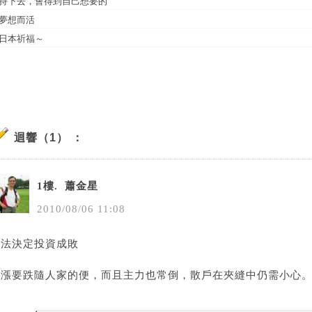
持下去，會得到自己想要的
夢想而活
日本祈福～
迴響（1） ：
1樓.
蕭金星
2010
/
08
/
06
11
:
08
想法決定投資成敗
要漲要跌隨人家的便，而且主力也常倒，散戶在夾縫中仍需小心