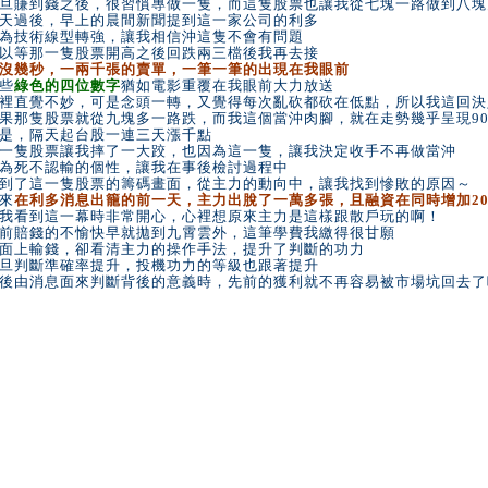
旦賺到錢之後，很習慣專做一隻，而這隻股票也讓我從七塊一路做到八塊
天過後，早上的晨間新聞提到這一家公司的利多
為技術線型轉強，讓我相信沖這隻不會有問題
以等那一隻股票開高之後回跌兩三檔後我再去接
沒幾秒，一兩千張的賣單，一筆一筆的出現在我眼前
些
綠色的四位數字
猶如電影重覆在我眼前大力放送
裡直覺不妙，可是念頭一轉，又覺得每次亂砍都砍在低點，所以我這回決
果那隻股票就從九塊多一路跌，而我這個當沖肉腳，就在走勢幾乎呈現9
是，隔天起台股一連三天漲千點
一隻股票讓我摔了一大跤，也因為這一隻，讓我決定收手不再做當沖
為死不認輸的個性，讓我在事後檢討過程中
到了這一隻股票的籌碼畫面，從主力的動向中，讓我找到慘敗的原因～
來
在利多消息出籠的前一天，主力出脫了一萬多張，且融資在同時增加20
我看到這一幕時非常開心，心裡想原來主力是這樣跟散戶玩的啊！
前賠錢的不愉快早就拋到九霄雲外，這筆學費我繳得很甘願
面上輸錢，卻看清主力的操作手法，提升了判斷的功力
旦判斷準確率提升，投機功力的等級也跟著提升
後由消息面來判斷背後的意義時，先前的獲利就不再容易被市場坑回去了