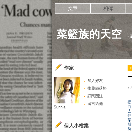
文章
相簿
菜籃族的天空
（
作家
加入好友
20
推薦部落格
訂閱關注
提
留言給他
而
Sunnia
去
但
某
所
個人小檔案
所