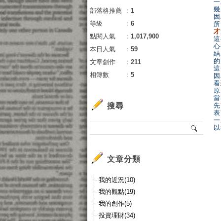
一
幾
部落格推薦
：
1
因
等級
：
6
所
才
點閱人氣
：
1,017,900
這
心
本日人氣
：
59
結
的
文章創作
：
211
這
相簿數
：
5
因
看
原
當
搜尋
先
表
一
以
文章分類
我的近況(10)
我的觀點(19)
我的創作(5)
投資理財(34)