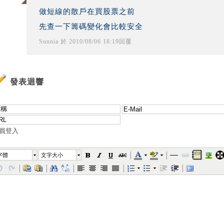
做短線的散戶在買股票之前
先查一下籌碼變化會比較安全
Sunnia
於
2010
/
08
/
06
18
:
19
回覆
發表迴響
員登入
字體
文字大小