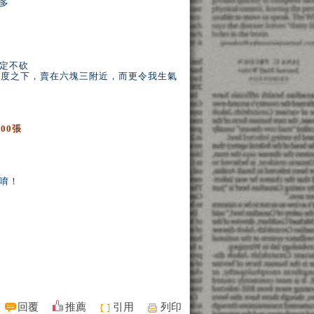
多
定不砍
0度之下，賣在六塊三附近，而更令我生氣
00張
唷！
回覆
推薦
引用
列印