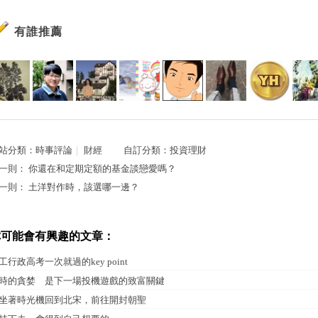
有誰推薦
站分類：
時事評論
｜
財經
自訂分類：
投資理財
一則：
你還在和定期定額的基金談戀愛嗎？
一則：
土洋對作時，該選哪一邊？
你可能會有興趣的文章：
工行政高考一次就過的key point
時的貪婪 是下一場投機遊戲的致富關鍵
坐著時光機回到北宋，前往開封朝聖